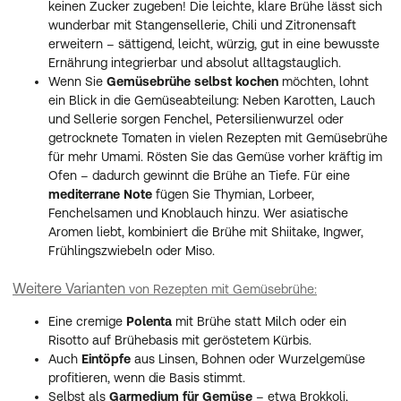
keinen Zucker zugeben! Die leichte, klare Brühe lässt sich
wunderbar mit Stangensellerie, Chili und Zitronensaft
erweitern – sättigend, leicht, würzig, gut in eine bewusste
Ernährung integrierbar und absolut alltagstauglich.
Wenn Sie
Gemüsebrühe selbst kochen
möchten, lohnt
ein Blick in die Gemüseabteilung: Neben Karotten, Lauch
und Sellerie sorgen Fenchel, Petersilienwurzel oder
getrocknete Tomaten in vielen Rezepten mit Gemüsebrühe
für mehr Umami. Rösten Sie das Gemüse vorher kräftig im
Ofen – dadurch gewinnt die Brühe an Tiefe. Für eine
mediterrane Note
fügen Sie Thymian, Lorbeer,
Fenchelsamen und Knoblauch hinzu. Wer asiatische
Aromen liebt, kombiniert die Brühe mit Shiitake, Ingwer,
Frühlingszwiebeln oder Miso.
Weitere Varianten
von Rezepten mit Gemüsebrühe:
Eine cremige
Polenta
mit Brühe statt Milch oder ein
Risotto auf Brühebasis mit geröstetem Kürbis.
Auch
Eintöpfe
aus Linsen, Bohnen oder Wurzelgemüse
profitieren, wenn die Basis stimmt.
Selbst als
Garmedium für Gemüse
– etwa Brokkoli,