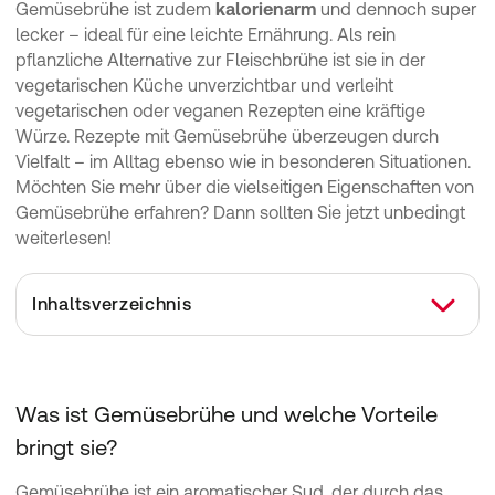
Gemüsebrühe ist zudem
kalorienarm
und dennoch super
lecker – ideal für eine leichte Ernährung. Als rein
pflanzliche Alternative zur Fleischbrühe ist sie in der
vegetarischen Küche unverzichtbar und verleiht
vegetarischen oder veganen Rezepten eine kräftige
Würze. Rezepte mit Gemüsebrühe überzeugen durch
Vielfalt – im Alltag ebenso wie in besonderen Situationen.
Möchten Sie mehr über die vielseitigen Eigenschaften von
Gemüsebrühe erfahren? Dann sollten Sie jetzt unbedingt
weiterlesen!
Inhaltsverzeichnis
Was ist Gemüsebrühe und welche Vorteile bringt sie?
Welche Unterschiede gibt es bei Gemüsebrühe?
Was ist Gemüsebrühe und welche Vorteile
Rezepte mit Gemüsebrühe: Welche Möglichkeiten habe ich?
bringt sie?
Gemüsebrühe ist ein aromatischer Sud, der durch das