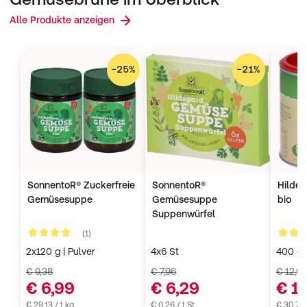
Alle Produkte anzeigen
−
25
%
−
21
%
SonnentoR® Zuckerfreie
SonnentoR®
Hildeg
Gemüsesuppe
Gemüsesuppe
bio
Suppenwürfel
Kundenbewertungen
(1)
4 von 5
4 von 
2x120 g | Pulver
4x6 St
400 g |
€ 9,38
€ 7,96
€ 12,99
€ 6,99
€ 6,29
€ 1
€ 29,13 / 1 kg
€ 0,26 / 1 St
€ 30,73 