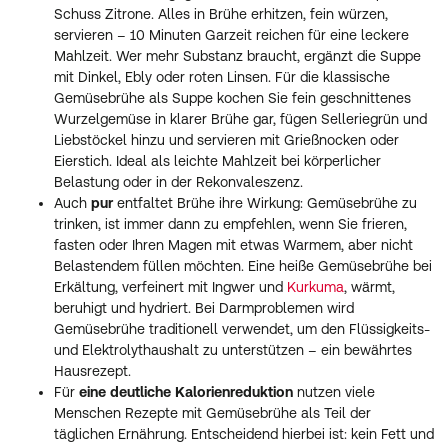
Schuss Zitrone. Alles in Brühe erhitzen, fein würzen,
servieren – 10 Minuten Garzeit reichen für eine leckere
Mahlzeit. Wer mehr Substanz braucht, ergänzt die Suppe
mit Dinkel, Ebly oder roten Linsen. Für die klassische
Gemüsebrühe als Suppe kochen Sie fein geschnittenes
Wurzelgemüse in klarer Brühe gar, fügen Selleriegrün und
Liebstöckel hinzu und servieren mit Grießnocken oder
Eierstich. Ideal als leichte Mahlzeit bei körperlicher
Belastung oder in der Rekonvaleszenz.
Auch
pur
entfaltet Brühe ihre Wirkung: Gemüsebrühe zu
trinken, ist immer dann zu empfehlen, wenn Sie frieren,
fasten oder Ihren Magen mit etwas Warmem, aber nicht
Belastendem füllen möchten. Eine heiße Gemüsebrühe bei
Erkältung, verfeinert mit Ingwer und
Kurkuma
, wärmt,
beruhigt und hydriert. Bei Darmproblemen wird
Gemüsebrühe traditionell verwendet, um den Flüssigkeits-
und Elektrolythaushalt zu unterstützen – ein bewährtes
Hausrezept.
Für
eine deutliche Kalorienreduktion
nutzen viele
Menschen Rezepte mit Gemüsebrühe als Teil der
täglichen Ernährung. Entscheidend hierbei ist: kein Fett und