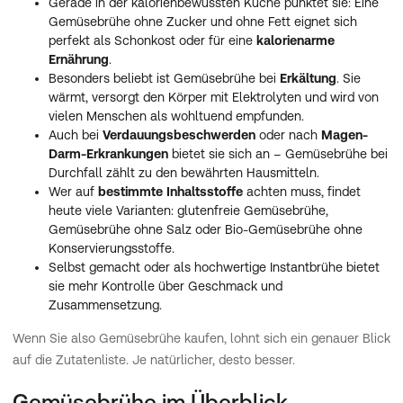
Gerade in der kalorienbewussten Küche punktet sie: Eine
Gemüsebrühe ohne Zucker und ohne Fett eignet sich
perfekt als Schonkost oder für eine
kalorienarme
Ernährung
.
Besonders beliebt ist Gemüsebrühe bei
Erkältung
. Sie
wärmt, versorgt den Körper mit Elektrolyten und wird von
vielen Menschen als wohltuend empfunden.
Auch bei
Verdauungsbeschwerden
oder nach
Magen-
Darm-Erkrankungen
bietet sie sich an – Gemüsebrühe bei
Durchfall zählt zu den bewährten Hausmitteln.
Wer auf
bestimmte Inhaltsstoffe
achten muss, findet
heute viele Varianten: glutenfreie Gemüsebrühe,
Gemüsebrühe ohne Salz oder Bio-Gemüsebrühe ohne
Konservierungsstoffe.
Selbst gemacht oder als hochwertige Instantbrühe bietet
sie mehr Kontrolle über Geschmack und
Zusammensetzung.
Wenn Sie also Gemüsebrühe kaufen, lohnt sich ein genauer Blick
auf die Zutatenliste. Je natürlicher, desto besser.
Gemüsebrühe im Überblick