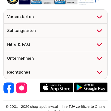
Versandarten
Zahlungsarten
Hilfe & FAQ
FAQ
Unternehmen
Hilfe
Versand
Über uns
Rechtliches
Pharmakovigilanz
Corporate Website
Medizinproduktesicherheit
Retail Media
Vertrag widerrufen
Jobs & Karriere
Nutzung und Haftung
Partner werden
AGB
Facebook
footer.links.label.instagram
Unsere Eigenmarken
Widerruf
© 2001 - 2026 shop-apotheke.at - Ihre TÜV-zertifizierte Online
Datenschutz