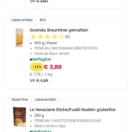
VK
€ 3,60
Lebensmittel
BIO
Govinda Braunhirse gemahlen
(2)
500 g
| Pulver
PZN/EAN
:
08105394/4038507000250
Govinda Natur GmbH
Verfügbar
Zum Backen, kochen oder verfeinern des Frühstücks
€ 3,89
-11%
€ 7,78 / 1 kg
VK
€ 4,39
Glutenfrei
Lebensmittel
Le Veneziane Eliche/Fusilli Nudeln glutenfrei
250 g
PZN/EAN
:
CH06772376/8009915001340
Molino di Ferro Spa
Verfügbar