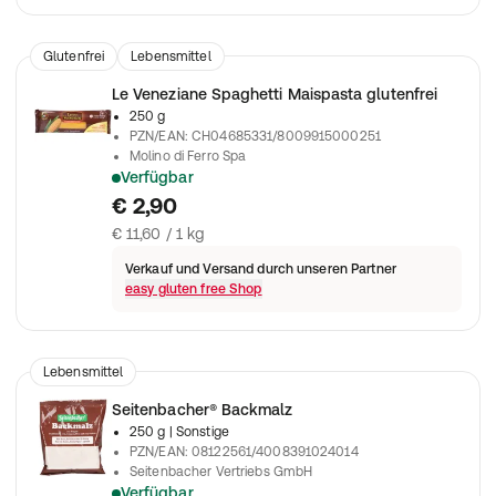
Glutenfrei
Lebensmittel
Le Veneziane Spaghetti Maispasta glutenfrei
250 g
PZN/EAN
:
CH04685331/8009915000251
Molino di Ferro Spa
Verfügbar
Maispasta zum Verzehr
€ 2,90
€ 11,60 / 1 kg
Verkauf und Versand durch unseren Partner
easy gluten free Shop
Lebensmittel
Seitenbacher® Backmalz
250 g
| Sonstige
PZN/EAN
:
08122561/4008391024014
Seitenbacher Vertriebs GmbH
Verfügbar