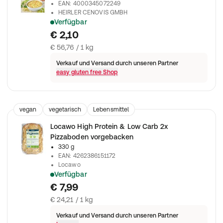
EAN
:
4000345072249
HEIRLER CENOVIS GMBH
Verfügbar
Cenovis Hühnersuppe mit Nudeln glutenfrei
€ 2,10
€ 56,76 / 1 kg
Verkauf und Versand durch unseren Partner
easy gluten free Shop
vegan
vegetarisch
Lebensmittel
Locawo High Protein & Low Carb 2x
Pizzaboden vorgebacken
330 g
EAN
:
4262386151172
Locawo
Verfügbar
Kohlenhydratreduzierter Pizzaboden mit resistenter Stärke, v
€ 7,99
€ 24,21 / 1 kg
Verkauf und Versand durch unseren Partner