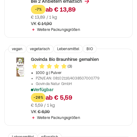
Die Vitalstoffquelle. VOLLGRAN Weizenkeime sind eine biolog
Bei 2 Anbietern erhältlich
ab
€ 13,89
-7%
€ 13,89 / 1 kg
VK
€ 14,90
Weitere Packungsgrößen
vegan
vegetarisch
Lebensmittel
BIO
Nahrungsergänzungsmittel
Govinda Bio Braunhirse gemahlen
(3)
1000 g
| Pulver
PZN/EAN
:
08102116/4038507000779
Govinda Natur GmbH
Verfügbar
Ideal zum Kochen und Backen
ab
€ 5,59
-20%
€ 5,59 / 1 kg
VK
€ 6,99
Weitere Packungsgrößen