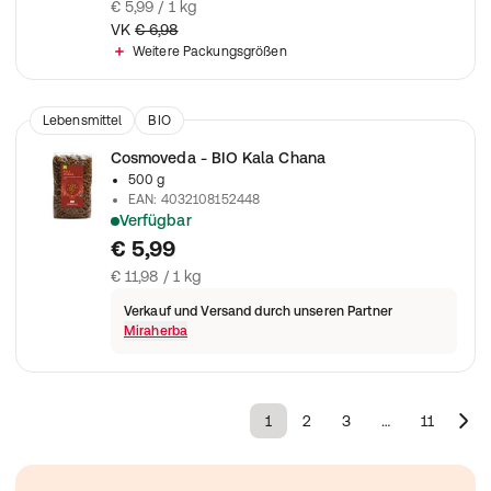
€ 5,99 / 1 kg
VK
€ 6,98
Weitere Packungsgrößen
Lebensmittel
BIO
Cosmoveda - BIO Kala Chana
500 g
EAN
:
4032108152448
Verfügbar
Im Geschmack sind sie ähnlich ihren größeren Verwandten.
€ 5,99
€ 11,98 / 1 kg
Verkauf und Versand durch unseren Partner
Miraherba
1
2
3
…
11