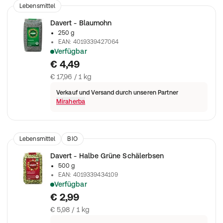
Lebensmittel
Davert - Blaumohn
250 g
EAN
:
4019339427064
Verfügbar
Mohn eignet sich hervorragend als Backzutat zu Mohnbrötc
€ 4,49
€ 17,96 / 1 kg
Verkauf und Versand durch unseren Partner
Miraherba
Lebensmittel
BIO
Davert - Halbe Grüne Schälerbsen
500 g
EAN
:
4019339434109
Verfügbar
Halbe Schälerbsen brauchen nicht eingeweicht werden und k
€ 2,99
€ 5,98 / 1 kg