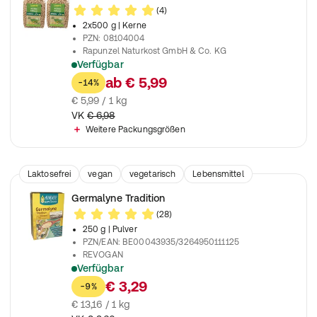
(4)
2x500 g
| Kerne
PZN
:
08104004
Rapunzel Naturkost GmbH & Co. KG
Verfügbar
Ideal zum Kochen und Backen
ab
€ 5,99
-14%
€ 5,99 / 1 kg
VK
€ 6,98
Weitere Packungsgrößen
Laktosefrei
vegan
vegetarisch
Lebensmittel
Nahrungsergänzungsmittel
Germalyne Tradition
(28)
250 g
| Pulver
PZN/EAN
:
BE00043935/3264950111125
REVOGAN
Verfügbar
Besteht zu 100% aus feingemahlenen Weizenkeimen
€ 3,29
-9%
€ 13,16 / 1 kg