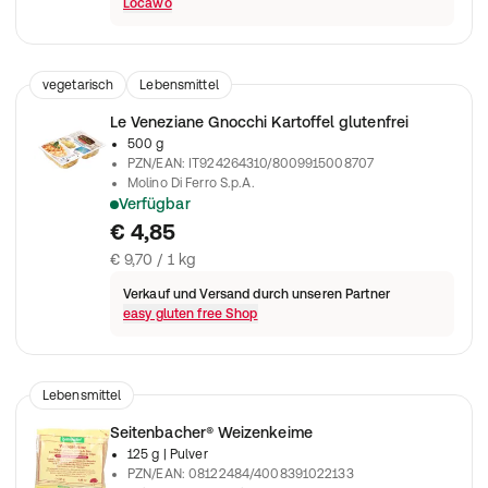
Locawo
vegetarisch
Lebensmittel
Le Veneziane Gnocchi Kartoffel glutenfrei
500 g
PZN/EAN
:
IT924264310/8009915008707
Molino Di Ferro S.p.A.
Verfügbar
€ 4,85
€ 9,70 / 1 kg
Verkauf und Versand durch unseren Partner
easy gluten free Shop
Lebensmittel
Seitenbacher® Weizenkeime
125 g
| Pulver
PZN/EAN
:
08122484/4008391022133