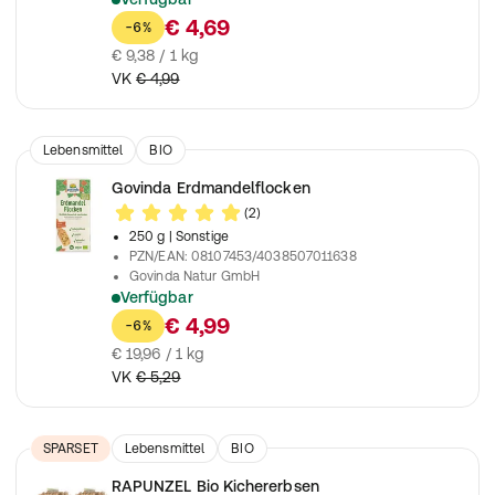
Ideal zum Kochen und Backen
€ 4,69
-6%
€ 9,38 / 1 kg
VK
€ 4,99
Lebensmittel
BIO
Govinda Erdmandelflocken
(2)
250 g
| Sonstige
PZN/EAN
:
08107453/4038507011638
Govinda Natur GmbH
Verfügbar
Ballaststoffreiche und nussfreie Alternative für Ihr Müsli
€ 4,99
-6%
€ 19,96 / 1 kg
VK
€ 5,29
SPARSET
Lebensmittel
BIO
Nahrungsergänzungsmittel
RAPUNZEL Bio Kichererbsen