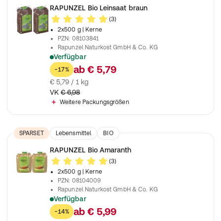
Nahrungsergänzungsmittel
RAPUNZEL Bio Leinsaat braun
(3)
2x500 g
| Kerne
PZN
:
08103841
Rapunzel Naturkost GmbH & Co. KG
Verfügbar
Ideal zum Kochen und Backen
ab
€ 5,79
-17%
€ 5,79 / 1 kg
VK
€ 6,98
Weitere Packungsgrößen
SPARSET
Lebensmittel
BIO
Nahrungsergänzungsmittel
RAPUNZEL Bio Amaranth
(3)
2x500 g
| Kerne
PZN
:
08104009
Rapunzel Naturkost GmbH & Co. KG
Verfügbar
Ideal zum Kochen und Backen
ab
€ 5,99
-14%