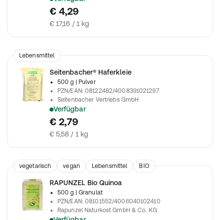
Für Brot, Brötchen oder Hefeteig
€ 4,29
€ 17,16 / 1 kg
Lebensmittel
Seitenbacher® Haferkleie
500 g
| Pulver
PZN/EAN
:
08122482/4008391021297
Seitenbacher Vertriebs GmbH
Verfügbar
Mit einem besonders hohen Wert an Mineralien, Vitaminen, Eiw
€ 2,79
€ 5,58 / 1 kg
vegetarisch
vegan
Lebensmittel
BIO
Nahrungsergänzungsmittel
RAPUNZEL Bio Quinoa
500 g
| Granulat
PZN/EAN
:
08101552/4006040102410
Rapunzel Naturkost GmbH & Co. KG
Verfügbar