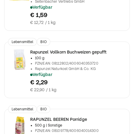
Seitenbacher Vertriebs GmbH
Verfügbar
Über das Lieblingsmüsli geben oder in Joghurt einrühren
€ 1,59
€ 12,72 / 1 kg
Lebensmittel
BIO
Rapunzel Vollkorn Buchweizen gepufft
100 g
PZN/EAN
:
08112802/4006040353720
Rapunzel Naturkost GmbH & Co. KG
Verfügbar
Luftig-leicht und fein nussig im Geschmack mit angenehmer 
€ 2,29
€ 22,90 / 1 kg
Lebensmittel
BIO
RAPUNZEL BEEREN Porridge
500 g
| Sonstige
PZN/EAN
:
08109778/4006040014300