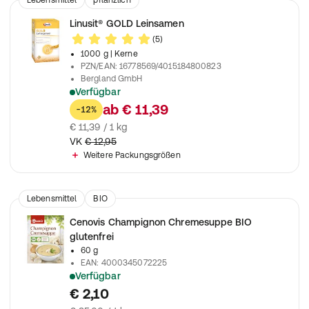
Lebensmittel
pflanzlich
Linusit® GOLD Leinsamen
(5)
1000 g
| Kerne
PZN/EAN
:
16778569/4015184800823
Bergland GmbH
Verfügbar
Mit Leinsamen
ab
€ 11,39
-12%
€ 11,39 / 1 kg
VK
€ 12,95
Weitere Packungsgrößen
Lebensmittel
BIO
Cenovis Champignon Chremesuppe BIO
glutenfrei
60 g
EAN
:
4000345072225
Verfügbar
Cenovis Champignon Chremesuppe BIO glutenfrei
€ 2,10