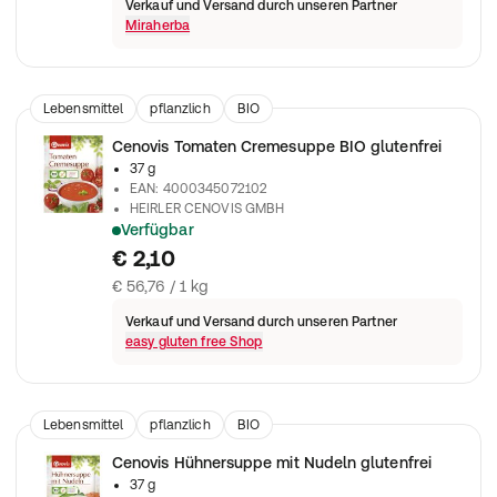
Verkauf und Versand durch unseren Partner
Miraherba
Lebensmittel
pflanzlich
BIO
Cenovis Tomaten Cremesuppe BIO glutenfrei
37 g
EAN
:
4000345072102
HEIRLER CENOVIS GMBH
Verfügbar
Cenovis Tomaten Cremesuppe BIO glutenfrei
€ 2,10
€ 56,76 / 1 kg
Verkauf und Versand durch unseren Partner
easy gluten free Shop
Lebensmittel
pflanzlich
BIO
Cenovis Hühnersuppe mit Nudeln glutenfrei
37 g