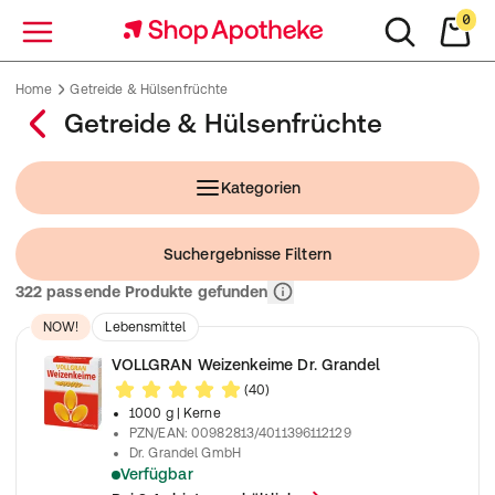
0
Menü
Home
Getreide & Hülsenfrüchte
Getreide & Hülsenfrüchte
Kategorien
Suchergebnisse Filtern
Relevanz
322 passende Produkte gefunden
NOW!
Lebensmittel
VOLLGRAN Weizenkeime Dr. Grandel
(40)
1000 g
| Kerne
PZN/EAN
:
00982813/4011396112129
Dr. Grandel GmbH
Verfügbar