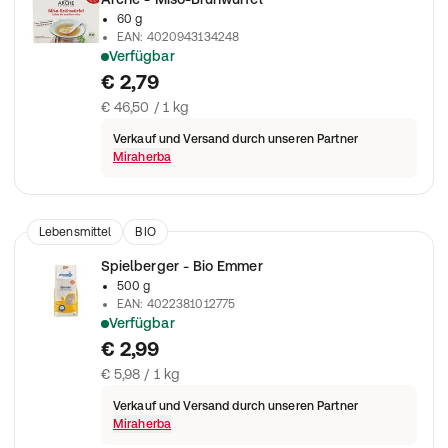
60 g
EAN
:
4020943134248
Verfügbar
Arche - Miso-Brühwürfel
€ 2,79
€ 46,50 / 1 kg
Verkauf und Versand durch unseren Partner
Miraherba
Lebensmittel
BIO
Spielberger - Bio Emmer
500 g
EAN
:
4022381012775
Verfügbar
Bio Emmer von Spielberger ist ein Urgetreide in Bioland -Qualit
€ 2,99
€ 5,98 / 1 kg
Verkauf und Versand durch unseren Partner
Miraherba