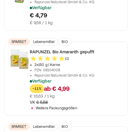
Rapunzel Naturkost GmbH & Co. KG
Verfügbar
Zarte Haferflocken mit herrlich fruchtigen Heidelbeeren, Joh
€ 4,79
€ 9,58 / 1 kg
SPARSET
Lebensmittel
BIO
Nahrungsergänzungsmittel
RAPUNZEL Bio Amaranth gepufft
(1)
2x150 g
| Kerne
PZN
:
08104008
Rapunzel Naturkost GmbH & Co. KG
Verfügbar
Ideal zum Kochen und Backen
ab
€ 4,99
-11%
€ 16,63 / 1 kg
VK
€ 5,58
Weitere Packungsgrößen
SPARSET
Lebensmittel
BIO