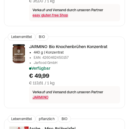
€ 35,00 / 1 kg
Verkauf und Versand durch unseren Partner
easy gluten free Shop
Lebensmittel
BIO
JARMINO Bio Knochenbrühen Konzentrat
440 g
| Konzentrat
EAN
:
4260462450157
Jarfood GmbH
Verfügbar
Bio Knochenbrühe aus Weidehaltung. 20 Stunden gekocht.
€ 49,99
€ 113,61 / 1 kg
Verkauf und Versand durch unseren Partner
JARMINO
Lebensmittel
pflanzlich
BIO
Arche - Miso-Brühwürfel