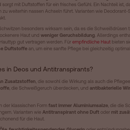
rgt mit Duftstoffen für ein frisches Gefühl. Ein Nachteil ist, 
n zu weiterhin nassen Achseln führt. Varianten wie Deodorant-
kt.
m Schwitzen besonders wirksam sein, da es die Schweißdrüsen 
 trockenere Haut und
weniger Geruchsbildung
. Allerdings enth
 Hauttyp gut vertragen werden. Für
empfindliche Haut
bieten s
e Duftstoffe
an, um eine sanfte Pflege bei gleichzeitig optim
es in Deos und Antitranspirants?
an Zusatzstoffen
, die sowohl die Wirkung als auch die Pflegee
toffe
, die Schweißgeruch überdecken, und
antibakterielle Wi
in der klassischen Form
fast immer Aluminiumsalze
, die die 
ingern. Varianten wie
Antitranspirant ohne Duft
oder
mit zusä
chonend für die Haut.
Öle
,
feuchtigkeitsspendendes Glycerin
oder entzündungshe