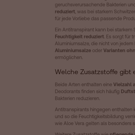
geruchsverursachende Bakterien und so
reduziert
, was bei starkem Schwitze
für jede Vorliebe das passende Produ
Ein Antitranspirant kann bei starke
Feuchtigkeit reduziert
. Es sorgt für
Aluminiumsalze, die nicht von jedem
Aluminiumsalze
oder
Varianten ohn
ermöglichen.
Welche Zusatzstoffe gibt 
Beide Arten enthalten eine
Vielzahl 
Deodorants finden sich häufig
Dufts
Bakterien reduzieren.
Antitranspirants hingegen enthalten 
und so die Feuchtigkeitsbildung verr
wie Aloe Vera gelten als besonders s
Weitere Zusatzstoffe wie
pflegende 