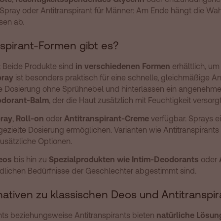
 Spray oder Antitranspirant für Männer: Am Ende hängt die W
sen ab.
spirant-Formen gibt es?
: Beide Produkte sind
in verschiedenen Formen
erhältlich, um
ray
ist besonders praktisch für eine schnelle, gleichmäßige
e Dosierung ohne Sprühnebel und hinterlassen ein angenehmes 
dorant-Balm
, der die Haut zusätzlich mit Feuchtigkeit versorgt
ray
,
Roll-on
oder
Antitranspirant-Creme
verfügbar. Sprays ei
zielte Dosierung ermöglichen. Varianten wie Antitranspirants
zusätzliche Optionen.
eos
bis hin zu
Spezialprodukten wie Intim-Deodorants
oder
hiedlichen Bedürfnisse der Geschlechter abgestimmt sind.
nativen zu klassischen Deos und Antitranspi
nts beziehungsweise Antitranspirants bieten
natürliche Lösun