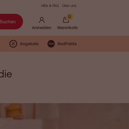
Hilfe & FAQ
Über uns
0
Suchen
Anmelden
Warenkorb
Angebote
RedPoints
die