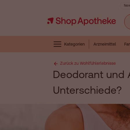
New
Navigation überspringen
Fin
Close navigation
Menubar
Arzneimittel
Fam
Kategorien
Zurück zu Wohlfühlerlebnisse
Deodorant und A
Unterschiede?