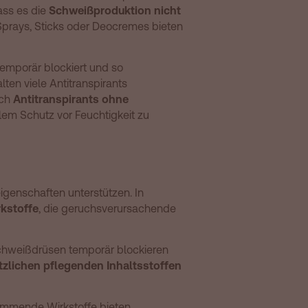
dass es die
Schweißproduktion nicht
Sprays, Sticks oder Deocremes bieten
temporär blockiert und so
alten viele Antitranspirants
ich
Antitranspirants ohne
alem Schutz vor Feuchtigkeit zu
igenschaften unterstützen. In
rkstoffe
, die geruchsverursachende
Schweißdrüsen temporär blockieren
tzlichen pflegenden Inhaltsstoffen
mmende Wirkstoffe bieten