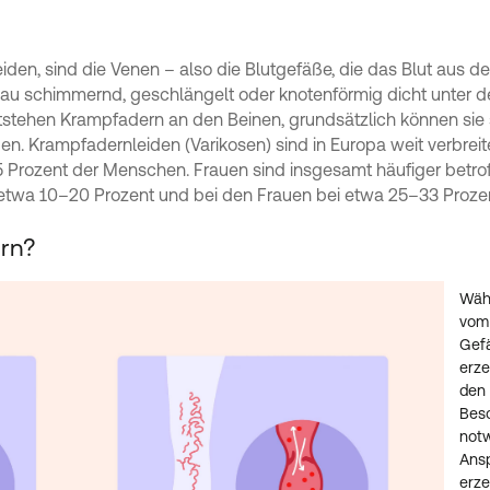
iden, sind die Venen – also die Blutgefäße, die das Blut aus
 blau schimmernd, geschlängelt oder knotenförmig dicht unter 
ntstehen Krampfadern an den Beinen, grundsätzlich können sie
n. Krampfadernleiden (Varikosen) sind in Europa weit verbreite
5 Prozent der Menschen. Frauen sind insgesamt häufiger betro
i etwa 10–20 Prozent und bei den Frauen bei etwa 25–33 Proze
rn?
Währ
vom 
Gefä
erze
den 
Beso
not
Ans
erze