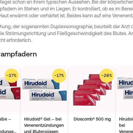
Regel schon an ihrem typischen Aussehen. Bei der körperlichen
dern im Stehen und im Liegen. Er kontrolliert, ob es im Bere
aut erwärmt oder verhärtet ist. Beides kann auf eine Venenen
hung, der sogenannten Duplexsonographie, beurteilt der Arzt
die Strömungsrichtung und Fließgeschwindigkeit des Blutes.
ht erforderlich.
rampfadern
−
27
%
−
17
%
−
28
%
albe –
Hirudoid® Gel – bei
Dioscomb® 500 mg
Hirudoi
Venenentzündungen
bei
ndungen
und Blutergüssen
Venen