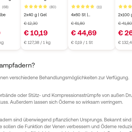
üssen
und Bl
Kundenbewertungen
Kundenbewertungen
Kundenbewertun
(68)
(80)
(11)
4,9 von 5
5 von 5
4,9 von
lbe
2x40 g | Gel
4x60 St |
2x100 g
Filmtabletten
€ 12,30
€ 61,80
€ 41,8
9
€ 10,19
€ 44,69
€ 2
 kg
€ 127,38 / 1 kg
€ 0,19 / 1 St
€ 132,4
rampfadern?
enen verschiedene Behandlungsmöglichkeiten zur Verfügung.
erbände oder Stütz- und Kompressionsstrümpfe von außen Dru
tfluss. Außerdem lassen sich Ödeme so wirksam verringern.
dern sind überwiegend pflanzlichen Ursprungs. Bekannt sind 
 sollen die Funktion der Venen verbessern und Ödeme reduzier