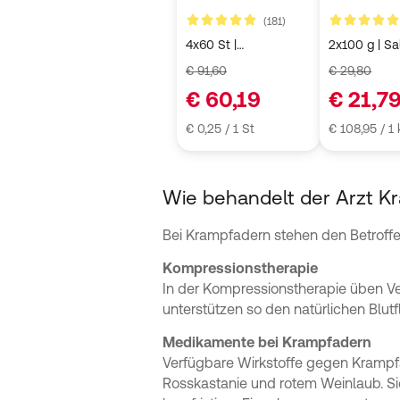
und Bluterg
Kundenbewertungen
(181)
4,8 von 5
4,9 von 5
4x60 St |
2x100 g | Sa
Filmtabletten
€ 91,60
€ 29,80
€ 60,19
€ 21,7
€ 0,25 / 1 St
€ 108,95 / 1
Wie behandelt der Arzt K
Bei Krampfadern stehen den Betroff
Kompressionstherapie
In der Kompressionstherapie üben V
unterstützen so den natürlichen Blu
Medikamente bei Krampfadern
Verfügbare Wirkstoffe gegen Krampfa
Rosskastanie und rotem Weinlaub. Sie