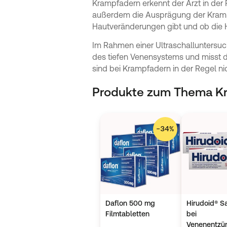
Krampfadern erkennt der Arzt in der 
außerdem die Ausprägung der Krampfa
Hautveränderungen gibt und ob die H
Im Rahmen einer Ultraschalluntersuc
des tiefen Venensystems und misst 
sind bei Krampfadern in der Regel nic
Produkte zum Thema K
−
34
%
Daflon 500 mg
Hirudoid® S
Filmtabletten
bei
Venenentzü