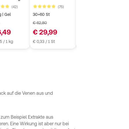
utergüssen
gen
Kundenbewertungen
Kundenbewertungen
Kundenbe
(42)
(75)
(123)
 5
4,9 von 5
4,9 von 5
4,
 | Gel
30+60 St
6x500 ml | Tonikum
10
E
0
€ 62,80
€ 233,46
€ 
6,49
€ 29,99
€ 179,49
€
5 / 1 kg
€ 0,33 / 1 St
€ 59,83 / 1 l
€ 
ck auf die Venen aus und
zum Beispiel Extrakte aus
en. Eine Wirkung ist aber nur bei