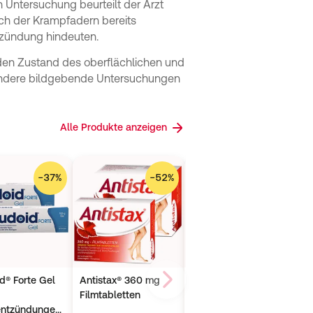
 Untersuchung beurteilt der Arzt
ich der Krampfadern bereits
tzündung hindeuten.
 den Zustand des oberflächlichen und
 Andere bildgebende Untersuchungen
Alle Produkte anzeigen
−
37
%
−
52
%
−
23
%
d® Forte Gel
Antistax® 360 mg
veen veen flüssig N
Weiter
Filmtabletten
entzündungen