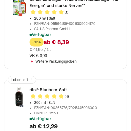
Energie* und starke Nerven**
(1)
200 ml
| Saft
PZN/EAN
:
05566189/4006309024170
SALUS Pharma GmbH
Verfügbar
Natürlicher Energieboost* aus der Kaktusfeige – unterstützt st
ab
€ 8,39
-16%
€ 41,95 / 1 l
VK
€ 9,99
Weitere Packungsgrößen
Lebensmittel
ritni® Blaubeer-Saft
(4)
260 ml
| Saft
PZN/EAN
:
00365776/7025445906000
DMNOR GmbH
Verfügbar
Reich an Vitamin C, Eisen und Magnesium
ab
€ 12,29