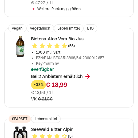
€ 47,27 / 1 l
Weitere Packungsgrößen
vegan
vegetarisch
Lebensmittel
BIO
Nahrungsergänzungsmittel
Biotona Aloe Vera Bio Jus
(55)
1000 ml
| Saft
PZN/EAN
:
BE03513868/5412360012657
KeyPharm nv
Verfügbar
Mit Bio-Aloe Vera
Bei 2 Anbietern erhältlich
€ 13,99
-33%
€ 13,99 / 1 l
VK
€ 21,00
SPARSET
Lebensmittel
SeeWald Bitter Alpin
(5)