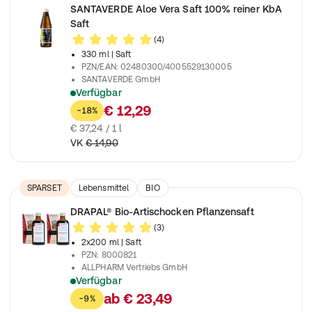
SANTAVERDE Aloe Vera Saft 100% reiner KbA
Saft
(4)
330 ml
| Saft
PZN/EAN
:
02480300/4005529130005
SANTAVERDE GmbH
Verfügbar
Purer Aloe Vera Saft zur täglichen Ergänzung
€ 12,29
-18%
€ 37,24 / 1 l
VK
€ 14,90
SPARSET
Lebensmittel
BIO
DRAPAL® Bio-Artischocken Pflanzensaft
(3)
2x200 ml
| Saft
PZN
:
8000821
ALLPHARM Vertriebs GmbH
Verfügbar
Bio-Artischockensaft aus kontrolliert biologischem Anbau
ab
€ 23,49
-9%