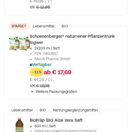
€ 60,95 / 1 l
VK
€ 12,85
SPARSET
Lebensmittel
BIO
Schoenenberger® naturreiner Pflanzentrunk
Ingwer
2x200 ml
| Saft
PZN
:
08114917
SALUS Pharma GmbH
Verfügbar
Natürliche Ingwerkraft für einen beruhigten Magen - wohltuen
ab
€ 17,69
-11%
€ 44,23 / 1 l
VK
€ 19,98
Weitere Packungsgrößen
Lebensmittel
BIO
Nahrungsergänzungsmittel
BioPräp BIO Aloe Vera Saft
500 ml
| Saft
PZN/EAN
:
02482575/4260122930524