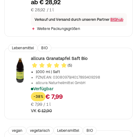
100 % reines Premium Bio-Kokoswasser aus erntefrischen B
ab
€ 28,92
€ 28,92 / 1 l
Verkauf und Versand durch unseren Partner
BIGhub
Weitere Packungsgrößen
Lebensmittel
BIO
allcura Granatapfel Saft Bio
(5)
1000 ml
| Saft
PZN/EAN
:
03080979/4017893409298
allcura Naturheilmittel GmbH
Verfügbar
Mit Granatapfelsaft aus biologischem Anbau
€ 7,99
-38%
€ 7,99 / 1 l
VK
€ 12,90
vegan
vegetarisch
Lebensmittel
BIO