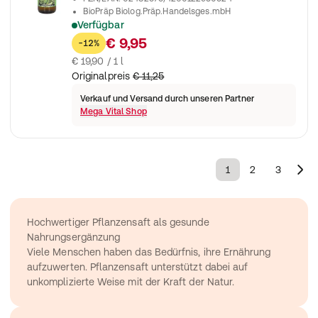
BioPräp Biolog.Präp.Handelsges.mbH
Verfügbar
100 % Aloe Verasaft
€ 9,95
-12%
€ 19,90 / 1 l
Originalpreis
€ 11,25
Verkauf und Versand durch unseren Partner
Mega Vital Shop
1
2
3
Hochwertiger Pflanzensaft als gesunde 
Nahrungsergänzung
Viele Menschen haben das Bedürfnis, ihre Ernährung 
aufzuwerten. Pflanzensaft unterstützt dabei auf 
unkomplizierte Weise mit der Kraft der Natur.