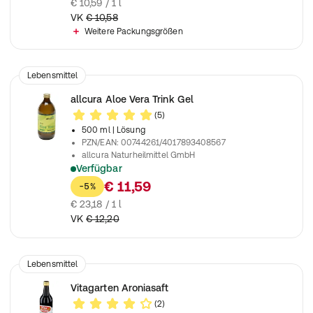
€ 10,59 / 1 l
VK
€ 10,58
Weitere Packungsgrößen
Lebensmittel
allcura Aloe Vera Trink Gel
(5)
500 ml
| Lösung
PZN/EAN
:
00744261/4017893408567
allcura Naturheilmittel GmbH
Verfügbar
Mit Aloe Vera aus dem Blatt der Aloe Vera Barbadensis Miller
€ 11,59
-5%
€ 23,18 / 1 l
VK
€ 12,20
Lebensmittel
Vitagarten Aroniasaft
(2)