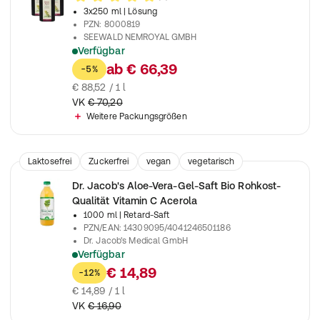
3x250 ml
| Lösung
PZN
:
8000819
SEEWALD NEMROYAL GMBH
Verfügbar
Für Leib und Seele aus dem Klostergarten
ab
€ 66,39
-5%
€ 88,52 / 1 l
VK
€ 70,20
Weitere Packungsgrößen
Laktosefrei
Zuckerfrei
vegan
vegetarisch
Lebensmittel
Dr. Jacob's Aloe-Vera-Gel-Saft Bio Rohkost-
Qualität Vitamin C Acerola
1000 ml
| Retard-Saft
PZN/EAN
:
14309095/4041246501186
Dr. Jacob's Medical GmbH
Verfügbar
Bio Aloe-vera-Gel-Saft in Rohkost-Qualität mit natürlichem 
€ 14,89
-12%
€ 14,89 / 1 l
VK
€ 16,90