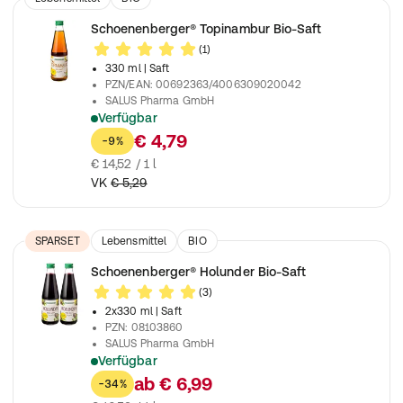
Schoenenberger® Topinambur Bio-Saft
(1)
330 ml
| Saft
PZN/EAN
:
00692363/4006309020042
SALUS Pharma GmbH
Verfügbar
Saft aus frischen Topinamburwurzeln mit Inulin
€ 4,79
-9%
€ 14,52 / 1 l
VK
€ 5,29
SPARSET
Lebensmittel
BIO
Schoenenberger® Holunder Bio-Saft
(3)
2x330 ml
| Saft
PZN
:
08103860
SALUS Pharma GmbH
Verfügbar
Reiner Saft aus frischen Beeren
ab
€ 6,99
-34%