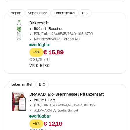
vegan
vegetarisch
Lebensmittel
BIO
Birkensaft
500 ml
| Flaschen
PZN/EAN
:
12648545/7640110516799
Naturkraftwerke Biofood AG
Verfügbar
Schonend und nachhaltig aus den Birkenstämmen gezapft
€ 15,89
-5%
€ 31,78 / 1 l
VK
€ 16,80
Lebensmittel
BIO
DRAPAL® Bio-Brennnessel Pflanzensaft
200 ml
| Saft
PZN/EAN
:
09669354/9002481000129
ALLPHARM Vertriebs GmbH
Verfügbar
Aus kontrolliert biologischem Anbau
€ 12,19
-5%