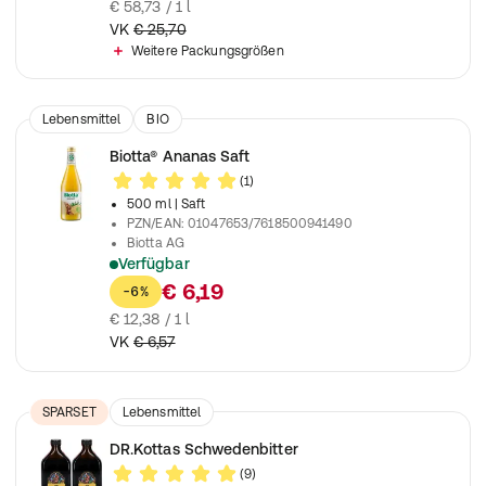
€ 58,73 / 1 l
VK
€ 25,70
Weitere Packungsgrößen
Lebensmittel
BIO
Biotta® Ananas Saft
(1)
500 ml
| Saft
PZN/EAN
:
01047653/7618500941490
Biotta AG
Verfügbar
100% naturbelassen und in bester Bio-Qualität
€ 6,19
-6%
€ 12,38 / 1 l
VK
€ 6,57
SPARSET
Lebensmittel
DR.Kottas Schwedenbitter
(9)