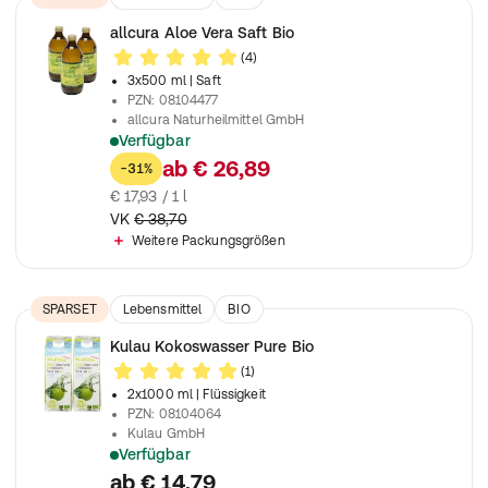
allcura Aloe Vera Saft Bio
(4)
3x500 ml
| Saft
PZN
:
08104477
allcura Naturheilmittel GmbH
Verfügbar
Aloe Vera aus dem Inneren der Blätter von Aloe Vera barbaden
ab
€ 26,89
-31%
€ 17,93 / 1 l
VK
€ 38,70
Weitere Packungsgrößen
SPARSET
Lebensmittel
BIO
Nahrungsergänzungsmittel
Kulau Kokoswasser Pure Bio
(1)
2x1000 ml
| Flüssigkeit
PZN
:
08104064
Kulau GmbH
Verfügbar
Frisches und pures Kokoswasser
ab
€ 14,79