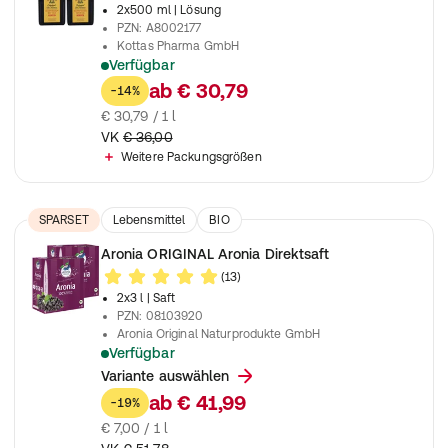
2x500 ml
| Lösung
PZN
:
A8002177
Kottas Pharma GmbH
Verfügbar
Mit Safran
ab
€ 30,79
-14%
€ 30,79 / 1 l
VK
€ 36,00
Weitere Packungsgrößen
SPARSET
Lebensmittel
BIO
Aronia ORIGINAL Aronia Direktsaft
(13)
2x3 l
| Saft
PZN
:
08103920
Aronia Original Naturprodukte GmbH
Verfügbar
100 % Aronia Direktsaft
Variante auswählen
ab
€ 41,99
-19%
€ 7,00 / 1 l