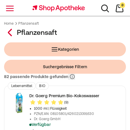
0
Menü
Home
Pflanzensaft
Pflanzensaft
Kategorien
Suchergebnisse Filtern
Relevanz
82 passende Produkte gefunden
Lebensmittel
BIO
Dr. Goerg Premium Bio-Kokoswasser
(9)
1000 ml
| Flüssigkeit
PZN/EAN
:
08105801/4260213391630
Dr. Goerg GmbH
Verfügbar