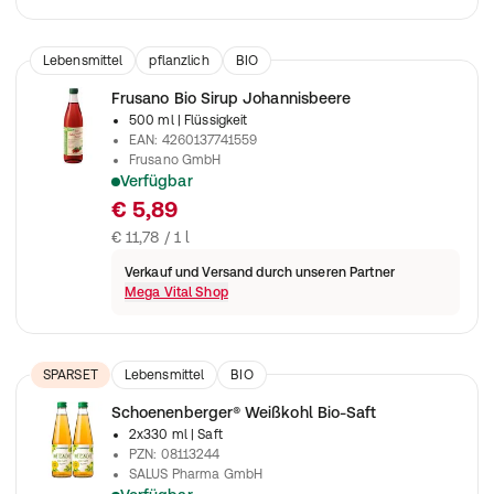
Lebensmittel
pflanzlich
BIO
Frusano Bio Sirup Johannisbeere
500 ml
| Flüssigkeit
EAN
:
4260137741559
Frusano GmbH
Verfügbar
Fructosefreier Getränkesirup, auch als Süßmittel
€ 5,89
€ 11,78 / 1 l
Verkauf und Versand durch unseren Partner
Mega Vital Shop
SPARSET
Lebensmittel
BIO
Schoenenberger® Weißkohl Bio-Saft
2x330 ml
| Saft
PZN
:
08113244
SALUS Pharma GmbH