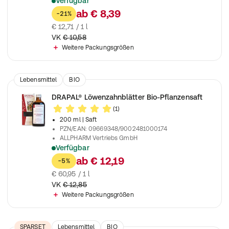
Verfügbar
reiner Presssaft aus frischem, unvergorenem Weißkohl
ab
€ 8,39
-21%
€ 12,71 / 1 l
VK
€ 10,58
Weitere Packungsgrößen
Lebensmittel
BIO
DRAPAL® Löwenzahnblätter Bio-Pflanzensaft
(1)
200 ml
| Saft
PZN/EAN
:
09669348/9002481000174
ALLPHARM Vertriebs GmbH
Verfügbar
Zur Verarbeitung kommen nur sorgfältig ausgesuchte und nac
ab
€ 12,19
-5%
€ 60,95 / 1 l
VK
€ 12,85
Weitere Packungsgrößen
SPARSET
Lebensmittel
BIO