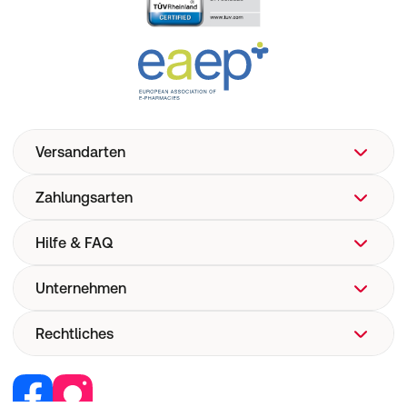
Versandarten
Zahlungsarten
Hilfe & FAQ
Unternehmen
FAQ
Hilfe
Rechtliches
Über uns
Versand
Corporate Website
Pharmakovigilanz
Retail Media
Vertrag widerrufen
Medizinproduktesicherheit