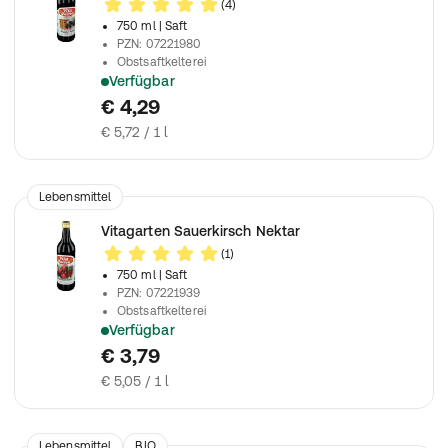
(4)
750 ml
| Saft
PZN
:
07221980
Obstsaftkelterei
Verfügbar
Mit dem Saft von Pflaumen
€ 4,29
€ 5,72 / 1 l
Lebensmittel
Vitagarten Sauerkirsch Nektar
(1)
750 ml
| Saft
PZN
:
07221939
Obstsaftkelterei
Verfügbar
Aus reinem Sauerkrautsaft
€ 3,79
€ 5,05 / 1 l
Lebensmittel
BIO