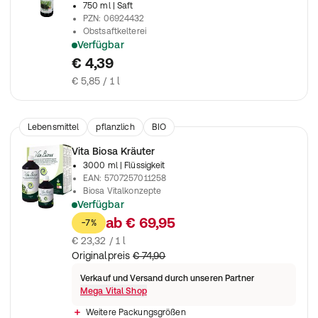
750 ml
| Saft
PZN
:
06924432
Obstsaftkelterei
Verfügbar
VITAGARTEN Aroniasaft
€ 4,39
€ 5,85 / 1 l
Lebensmittel
pflanzlich
BIO
Vita Biosa Kräuter
3000 ml
| Flüssigkeit
EAN
:
5707257011258
Biosa Vitalkonzepte
Verfügbar
Biologisches Kräutergetränk
ab
€ 69,95
-7%
€ 23,32 / 1 l
Originalpreis
€ 74,90
Verkauf und Versand durch unseren Partner
Mega Vital Shop
Weitere Packungsgrößen