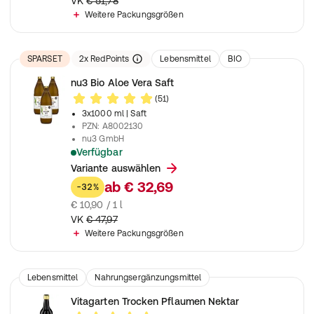
VK
€ 51,78
Weitere Packungsgrößen
SPARSET
2
x
RedPoints
Lebensmittel
BIO
Nahrungsergänzungsmittel
nu3 Bio Aloe Vera Saft
(51)
3x1000 ml
| Saft
PZN
:
A8002130
nu3 GmbH
Verfügbar
nu3 Aloe Vera Saft aus schonend verarbeiteten Aloe vera Pfla
Variante auswählen
ab
€ 32,69
-32%
€ 10,90 / 1 l
VK
€ 47,97
Weitere Packungsgrößen
Lebensmittel
Nahrungsergänzungsmittel
Vitagarten Trocken Pflaumen Nektar