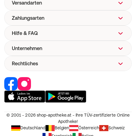
Versandarten
Zahlungsarten
Hilfe & FAQ
Unternehmen
FAQ
Hilfe
Rechtliches
Über uns
Versand
Corporate Website
Pharmakovigilanz
Retail Media
Vertrag widerrufen
Medizinproduktesicherheit
Jobs & Karriere
Nutzung und Haftung
Partner werden
AGB
Unsere Eigenmarken
Widerruf
© 2001 - 2026
shop-apotheke.at - Ihre TÜV-zertifizierte Online
Datenschutz
Apotheke!
Erklärung zur Barrierefreiheit
Deutschland
Belgien
Österreich
Schweiz
Frankreich
Italien