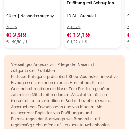
Erkältung mit Schnupfen
und Fieber
20 ml | Nasendosierspray
10 St | Granulat
€ 4,19
€ 14,40
€ 2,99
€ 12,19
€ 149,50 / 1 l
€ 1,22 / 1 St
€
Vielseitiges Angebot zur Pflege der Nase mit 
zeitgemäßen Produkten
In dieser Kategorie präsentiert Shop-Apotheke innovative 
Erzeugnisse von renommierten Herstellern für die 
Gesundheit rund um die Nase. Zum Portfolio gehören 
zahlreiche Mittel mit modernen Wirkstoffen für den 
individuell unterschiedlichen Bedarf beziehungsweise 
Anspruch von Erwachsenen und von Kindern. Als 
unliebsamer Begleiter von Erkältungen und 
Erkrankungen der Atemwege wie Bronchitis tritt 
regelmäßig Schnupfen auf. Entzündete Nebenhöhlen 