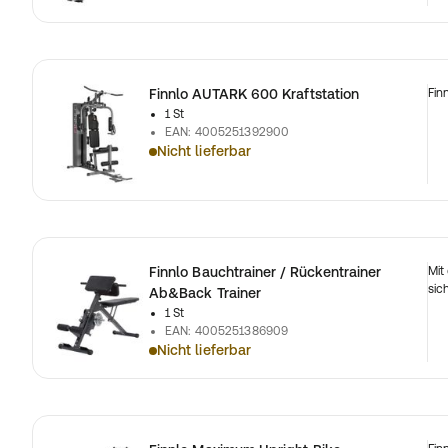
Finnlo AUTARK 600 Kraftstation
Fin
1 St
EAN
:
4005251392900
Nicht lieferbar
Finnlo Bauchtrainer / Rückentrainer
Mit
sic
Ab&Back Trainer
1 St
EAN
:
4005251386909
Nicht lieferbar