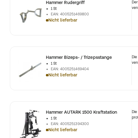
Hammer Rudergriff
Der
ver
1 St
EAN
:
4005251469800
Nicht lieferbar
Hammer Bizeps- / Trizepsstange
Die
ver
1 St
EAN
:
4005251469404
Nicht lieferbar
Hammer AUTARK 1500 Kraftstation
Die
pro
1 St
EAN
:
4005251394300
Nicht lieferbar