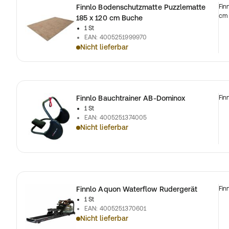
Finnlo Bodenschutzmatte Puzzlematte
Fin
cm
185 x 120 cm Buche
1 St
EAN
:
4005251999970
Nicht lieferbar
Finnlo Bauchtrainer AB-Dominox
Fin
1 St
EAN
:
4005251374005
Nicht lieferbar
Finnlo Aquon Waterflow Rudergerät
Fin
1 St
EAN
:
4005251370601
Nicht lieferbar