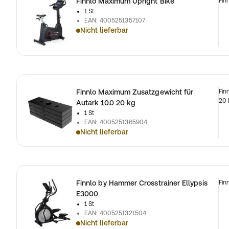
Finnlo Maximum Upright Bike
Fin
1 St
EAN
:
4005251357107
Nicht lieferbar
Finnlo Maximum Zusatzgewicht für
Fin
20 
Autark 10.0 20 kg
1 St
EAN
:
4005251365904
Nicht lieferbar
Finnlo by Hammer Crosstrainer Ellypsis
Fin
E3000
1 St
EAN
:
4005251321504
Nicht lieferbar