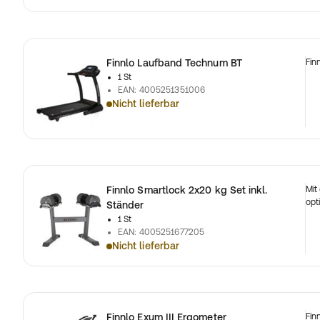
Finnlo Laufband Technum BT
Fin
1 St
EAN
:
4005251351006
Nicht lieferbar
Finnlo Smartlock 2x20 kg Set inkl.
Mit
opt
Ständer
1 St
EAN
:
4005251677205
Nicht lieferbar
Finnlo Exum III Ergometer
Fin