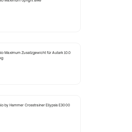
nlo Maximum Upright Bike
nlo Maximum Zusatzgewicht für Autark 10.0
kg
nlo by Hammer Crosstrainer Ellypsis E3000