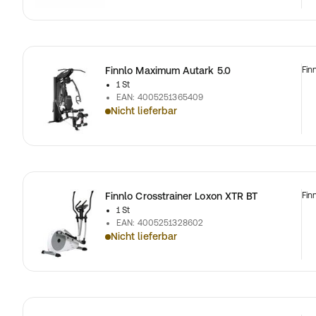
Finnlo Maximum Autark 5.0
Fin
1 St
EAN
:
4005251365409
Nicht lieferbar
Finnlo Crosstrainer Loxon XTR BT
Fin
1 St
EAN
:
4005251328602
Nicht lieferbar