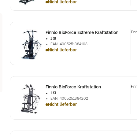
Nicht lieferbar
Finnlo BioForce Extreme Kraftstation
Fin
1 St
EAN
:
4005251384103
Nicht lieferbar
Finnlo BioForce Kraftstation
Fin
1 St
EAN
:
4005251384202
Nicht lieferbar