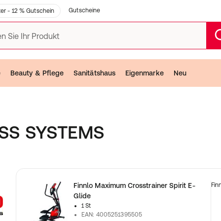
Gutscheine
er - 12 % Gutschein
n Sie Ihr Produkt
e
Beauty & Pflege
Sanitätshaus
Eigenmarke
Neu
ESS SYSTEMS
z
Finnlo Maximum Crosstrainer Spirit E-
Fin
Glide
1 St
EAN
:
4005251395505