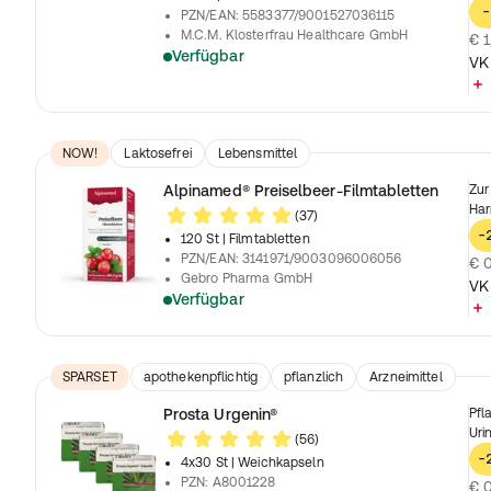
-
PZN/EAN
:
5583377/9001527036115
M.C.M. Klosterfrau Healthcare GmbH
€ 1
Verfügbar
VK
NOW!
Laktosefrei
Lebensmittel
Alpinamed® Preiselbeer-Filmtabletten
Zur
Har
(37)
-
120 St
| Filmtabletten
PZN/EAN
:
3141971/9003096006056
€ 0
Gebro Pharma GmbH
VK
Verfügbar
SPARSET
apothekenpflichtig
pflanzlich
Arzneimittel
Prosta Urgenin®
Pfl
Uri
(56)
-
4x30 St
| Weichkapseln
PZN
:
A8001228
€ 0