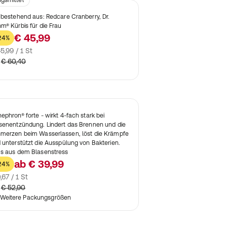
gsmittel
 bestehend aus: Redcare Cranberry, Dr.
m® Kürbis für die Frau
€ 45,99
24%
5,99 / 1 St
€ 60,40
ephron® forte - wirkt 4-fach stark bei
senentzündung. Lindert das Brennen und die
merzen beim Wasserlassen, löst die Krämpfe
 unterstützt die Ausspülung von Bakterien.
s aus dem Blasenstress
ab
€ 39,99
24%
,67 / 1 St
€ 52,90
Weitere Packungsgrößen