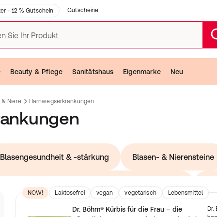
Gutscheine
er - 12 % Gutschein
n Sie Ihr Produkt
e
Beauty & Pflege
Sanitätshaus
Eigenmarke
Neu
 & Niere
Harnwegserkrankungen
rankungen
Blasengesundheit & -stärkung
Blasen- & Nierensteine
Steigerung der Nierenfunktion & Ausschwemmung
Ink
z
NOW!
Laktosefrei
vegan
vegetarisch
Lebensmittel
Dr. Böhm® Kürbis für die Frau – die
Dr.