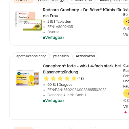
SPARSET
2
x
RedPoints
Lebensmittel
Nahrungsergänzun
Redcare Cranberry + Dr. Böhm® Kürbis für
Set
Böh
die Frau
1 St
| Tabletten
-
PZN
:
A8002435
€ 4
Diverse
VK
Verfügbar
apothekenpflichtig
pflanzlich
Arzneimittel
Canephron® forte - wirkt 4-fach stark bei
Can
Bla
Blasenentzündung
Sch
(48)
und
60 St
| Dragees
Rau
PZN/EAN
:
5502031/9088885502032
-
Bionorica Austria GmbH
Verfügbar
€ 0
VK