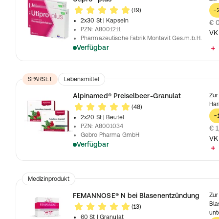
(19)
-
2x30 St
| Kapseln
€ 0
PZN
:
A8001211
VK
Pharmazeutische Fabrik Montavit Ges.m.b.H.
Verfügbar
SPARSET
Lebensmittel
Alpinamed® Preiselbeer-Granulat
Zur
Har
(48)
-
2x20 St
| Beutel
PZN
:
A8001034
€ 1
Gebro Pharma GmbH
VK
Verfügbar
Medizinprodukt
FEMANNOSE® N bei Blasenentzündung
Zur
Bla
(13)
unt
60 St
| Granulat