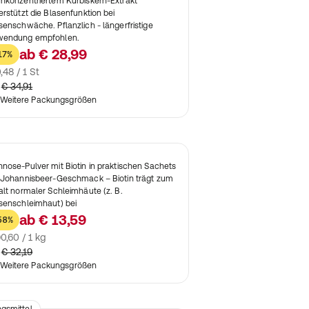
hkonzentriertem Kürbiskern-Extrakt
erstützt die Blasenfunktion bei
senschwäche. Pflanzlich - längerfristige
endung empfohlen.
ab
€ 28,99
17%
,48 / 1 St
€ 34,91
Weitere Packungsgrößen
nose-Pulver mit Biotin in praktischen Sachets
 Johannisbeer-Geschmack – Biotin trägt zum
alt normaler Schleimhäute (z. B.
senschleimhaut) bei
ab
€ 13,59
58%
0,60 / 1 kg
€ 32,19
Weitere Packungsgrößen