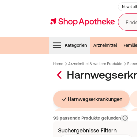
Newslett
Finde
Menubar
Kategorien
Arzneimittel
Famili
Home
Arzneimittel & weitere Produkte
Blase
Harnwegserk
Harnwegserkrankungen
Homöopathische Produkte
Relevan
93 passende Produkte gefunden
Suchergebnisse Filtern