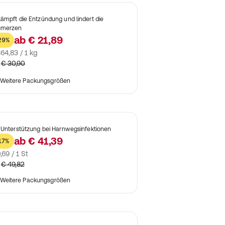
ämpft die Entzündung und lindert die
hmerzen
ab
€ 21,89
29%
64,83 / 1 kg
€ 30,90
Weitere Packungsgrößen
 Unterstützung bei Harnwegsinfektionen
ab
€ 41,39
17%
,69 / 1 St
€ 49,82
Weitere Packungsgrößen