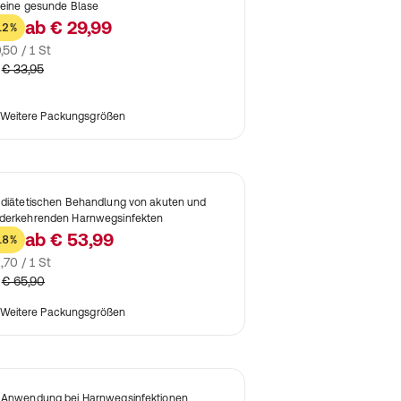
 eine gesunde Blase
ab
€ 29,99
12%
,50 / 1 St
€ 33,95
Weitere Packungsgrößen
 diätetischen Behandlung von akuten und
derkehrenden Harnwegsinfekten
ab
€ 53,99
18%
,70 / 1 St
€ 65,90
Weitere Packungsgrößen
 Anwendung bei Harnwegsinfektionen