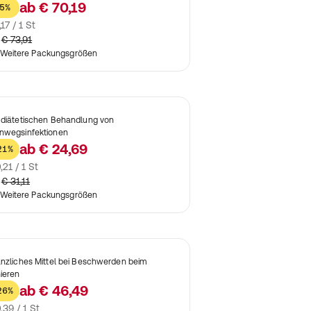
ab
€ 70,19
5%
,17 / 1 St
€ 73,91
Weitere Packungsgrößen
 diätetischen Behandlung von
nwegsinfektionen
ab
€ 24,69
21%
,21 / 1 St
€ 31,11
Weitere Packungsgrößen
anzliches Mittel bei Beschwerden beim
nieren
ab
€ 46,49
26%
,39 / 1 St