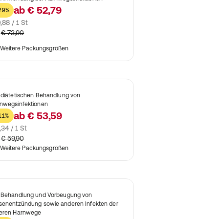
ab
€ 52,79
29%
,88 / 1 St
€ 73,90
Weitere Packungsgrößen
 diätetischen Behandlung von
nwegsinfektionen
ab
€ 53,59
11%
,34 / 1 St
€ 59,90
Weitere Packungsgrößen
 Behandlung und Vorbeugung von
senentzündung sowie anderen Infekten der
eren Harnwege