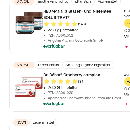
SPARSET
apothekenpflichtig
pflanzlich
Arzneimittel
HEUMANN'S Blasen- und Nierentee
Bek
Sc
SOLUBITRAT®
-
(143)
2x30 g
| Instanttee
€ 3
PZN
:
A8001052
VK
Angelini Pharma Österreich GmbH
Verfügbar
SPARSET
Lebensmittel
Nahrungsergänzungsmittel
Dr. Böhm® Cranberry complex
Zur
(34)
-
2x30 St
| Tabletten
€ 0
PZN
:
A8001039
VK
Apomedica Pharmazeutische Produkte GmbH
Verfügbar
NOW!
Lebensmittel