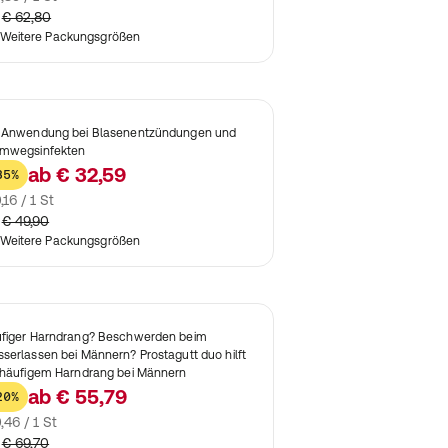
€ 62,80
Weitere Packungsgrößen
 Anwendung bei Blasenentzündungen und
mwegsinfekten
ab
€ 32,59
35%
,16 / 1 St
€ 49,90
Weitere Packungsgrößen
figer Harndrang? Beschwerden beim
serlassen bei Männern? Prostagutt duo hilft
 häufigem Harndrang bei Männern
ab
€ 55,79
20%
,46 / 1 St
€ 69,70