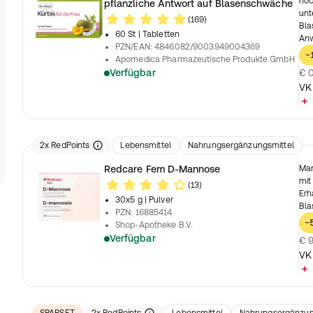
hoc
pflanzliche Antwort auf Blasenschwäche
unt
(169)
Bla
60 St
| Tabletten
Anw
PZN/EAN
:
4846082/9003949004369
-
Apomedica Pharmazeutische Produkte GmbH
Verfügbar
€ 0
VK
2
x
RedPoints
Lebensmittel
Nahrungsergänzungsmittel
Redcare Fem D-Mannose
Man
mit
(13)
Erh
30x5 g
| Pulver
Bla
PZN
:
16885414
-
Shop-Apotheke B.V.
Verfügbar
€ 9
VK