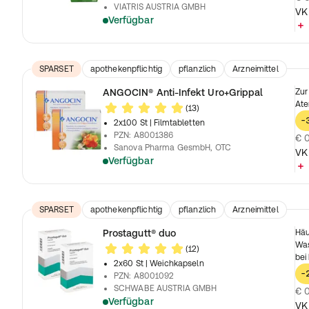
VIATRIS AUSTRIA GMBH
VK
Verfügbar
SPARSET
apothekenpflichtig
pflanzlich
Arzneimittel
ANGOCIN® Anti-Infekt Uro+Grippal
Zur
Ate
(13)
-
2x100 St
| Filmtabletten
PZN
:
A8001386
€ 0
Sanova Pharma GesmbH, OTC
VK
Verfügbar
SPARSET
apothekenpflichtig
pflanzlich
Arzneimittel
Prostagutt® duo
Häu
Was
(12)
bei
2x60 St
| Weichkapseln
-
PZN
:
A8001092
SCHWABE AUSTRIA GMBH
€ 0
Verfügbar
VK