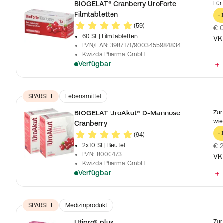
BIOGELAT® Cranberry UroForte
Für
Filmtabletten
-
(59)
€ 0
60 St
| Filmtabletten
VK
PZN/EAN
:
3987171/9003455984834
Kwizda Pharma GmbH
Verfügbar
SPARSET
Lebensmittel
BIOGELAT UroAkut® D-Mannose
Zur
wie
Cranberry
-
(94)
2x10 St
| Beutel
€ 2
PZN
:
8000473
VK
Kwizda Pharma GmbH
Verfügbar
SPARSET
Medizinprodukt
Utipro® plus
Zur