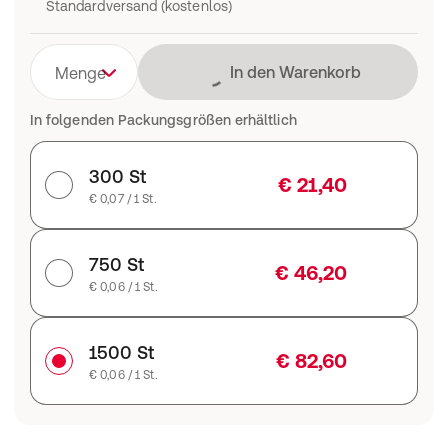
Standardversand (kostenlos)
Lädt
In den Warenkorb
Menge
In folgenden Packungsgrößen erhältlich
300 St
€ 21,40
€ 0,07 / 1 St.
750 St
€ 46,20
€ 0,06 / 1 St.
1500 St
€ 82,60
€ 0,06 / 1 St.