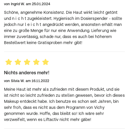
von
Ingrid W.
am
25.01.2024
Schöne, angenehme Konsistenz. Die Haut wirkt leicht getönt
und n i c h t zugekleistert. Hygienisch im Dosierspender - sollte
jedoch nur l e i c h t angedrückt werden, ansonsten erhält man
eine zu große Menge für nur eine Anwendung. Lieferung wie
immer zuverlässig, schade nur, dass es auch bei höherem
Bestellwert keine Gratisproben mehr gibt!
Nichts anderes mehr!
von
Silvia W.
am
16.11.2022
Meine Haut ist mehr als zufrieden mit diesem Produkt, und sie
ist nicht so leicht zufrieden zu stellen gewesen, bevor ich dieses
Makeup entdeckt habe. Ich benutze es schon seit Jahren, bin
sehr froh, dass es nicht aus dem Programm von Vichy
genommen wurde. Hoffe, das bleibt so! Ich wäre sehr
verzweifelt, wenn es Liftactiv nicht mehr gäbe!