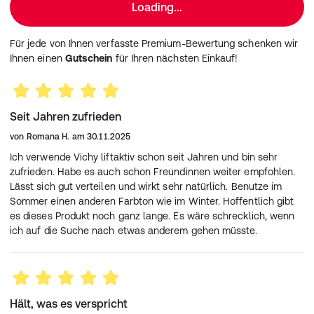
PEG-30 GLYCERYL STEARATE • PEG/PPG-18/18
Loading...
DIMETHICONE • COPERNICIA CERIFERA CERA /
CARNAUBA WAX • PARFUM / FRAGRANCE • CELLULOSE
Für jede von Ihnen verfasste Premium-Bewertung schenken wir
GUM • RHAMNOSE • ALUMINUM HYDROXIDE •
Ihnen einen
Gutschein
für Ihren nächsten Einkauf!
PHENOXYETHANOL • MAGNESIUM SULFATE •
ADENOSINE • DISODIUM STEAROYL GLUTAMATE •
HYDROLYZED SOY PROTEIN • ACRYLATES COPOLYMER
● CI 77891 / TITANIUM DIOXIDE • CI 77163 / BISMUTH
Seit Jahren zufrieden
OXYCHLORIDE • CI 77491, CI 77492, CI 77499 / IRON
OXIDES
von
Romana H.
am
30.11.2025
Hersteller:
Ich verwende Vichy liftaktiv schon seit Jahren und bin sehr
TSA 75000 93584 ST OUEN CEDEX FR.
zufrieden. Habe es auch schon Freundinnen weiter empfohlen.
France
Lässt sich gut verteilen und wirkt sehr natürlich. Benutze im
fragen@loreal-group.com
Sommer einen anderen Farbton wie im Winter. Hoffentlich gibt
es dieses Produkt noch ganz lange. Es wäre schrecklich, wenn
ich auf die Suche nach etwas anderem gehen müsste.
Hält, was es verspricht