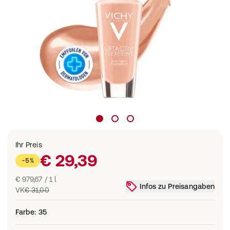
Ihr Preis
€ 29,39
-5%
€ 979,67 / 1 l
Infos zu Preisangaben
VK
€ 31,00
Farbe
:
35