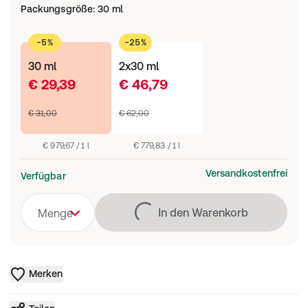
Packungsgröße
:
30 ml
-5%
-25%
30 ml
2x30 ml
€ 29,39
€ 46,79
€ 31,00
€ 62,00
€ 979,67 / 1 l
€ 779,83 / 1 l
Versandkostenfrei
Verfügbar
Lädt
In den Warenkorb
Menge
Merken