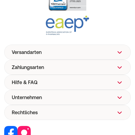
Versandarten
Zahlungsarten
Hilfe & FAQ
Unternehmen
FAQ
Hilfe
Rechtliches
Über uns
Versand
Corporate Website
Pharmakovigilanz
Retail Media
Vertrag widerrufen
Medizinproduktesicherheit