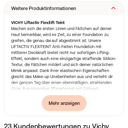
Weitere Produktinformationen
VICHY Liftactiv Flexilift Teint
Machen sich die ersten Linien und Fältchen auf deiner
Haut bemerkbar, wird es Zeit, zu einer Foundation zu
greifen, die genau darauf abgestimmt ist. Unsere
LIFTACTIV FLEXITEINT Anti-Falten Foundation mit
mittlerer Deckkraft bietet nicht nur sofortigen Lifting-
Effekt, sondern auch eine einzigartige straffende Silikon-
Textur, die Fältchen mildert und sich deiner natürlichen
Mimik anpasst. Dank ihrer elastischen Eigenschaften
gleicht das Make-up Unebenheiten aus und verleiht dir
den ganzen Tag über einen ebenmäßigen, strahlenden
Glow. Ihre innovative Pflegeformel mit Collagyl,
Rhamnose und Adenosin wirkt effektiv allen Ursachen
vorzeitiger Hautalterung entgegen.
Mehr anzeigen
Entwickelt für Frauen über 40, bietet die hautstraffende
LIFTACTIV FLEXITEINT Foundation mit LSF 20 einen
unvergleichlichen Lifting-Effekt. Mach Schluss mit einem
23 Kundenbewertungen zu Vichy
fahlen Teint und Make-up, welches sich nach kürzester