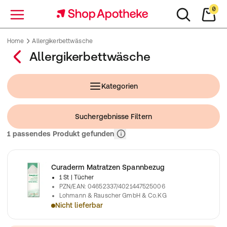
0
Menü
Home
Allergikerbettwäsche
Allergikerbettwäsche
Kategorien
Suchergebnisse Filtern
Relevanz
1 passendes Produkt gefunden
Curaderm Matratzen Spannbezug
1 St
| Tücher
PZN/EAN
:
04652337/4021447525006
Lohmann & Rauscher GmbH & Co.KG
Nicht lieferbar
Maße: 90/100 x 190/200 cm