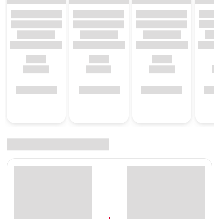
* aus kontrolliert biologischem Anbau
vegan
Anti-Tique Spray:
AQUA, EUCALYPTUS CITRIODORA OIL, CAPRYLIC/CAPRIC
TRIGLYCERIDE, GLYCERYL
CITRATE/LACTATE/LINOLEATE/OLEATE, POLYGLYCERYL-
4 COCOATE, GLYCERYL CAPRYLATE, POLYGLYCERYL-3
CAPRATE, XANTHAN GUM, SODIUM HYDROXIDE
Wirkstoff: 9,6 g/ 100g Eucalyptus citriodora oil, hydrated,
cyclized
BAuA Reg.-Nr.: N-75525
Herstellerdaten
:
FINIDORE Manufaktur GmbH, Kirchstr. 3, 86926
Greifenberg, Deutschland, Mail: lila@lila-loves-it.com