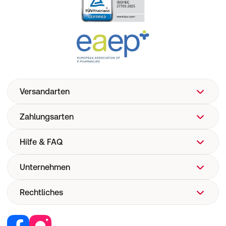
Versandarten
Zahlungsarten
Hilfe & FAQ
Unternehmen
FAQ
Hilfe
Rechtliches
Über uns
Versand
Corporate Website
Pharmakovigilanz
Retail Media
Vertrag widerrufen
Medizinproduktesicherheit