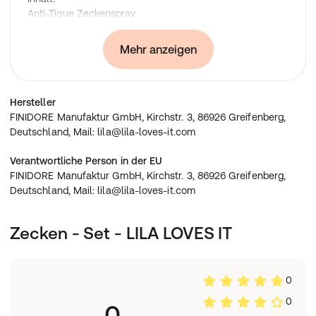
Anti-Tique Zeckenspray
Zeckenzange
Silberspray
Mehr anzeigen
LILA Travel Bag
Sicherheitshinweis zum Anti-Tique Zeckenspray:
Hersteller
Biozidprodukte vorsichtig und sicher verwenden. Vor
FINIDORE Manufaktur GmbH, Kirchstr. 3, 86926 Greifenberg,
Gebrauch stets Etikett und Produktinformationen lesen.
Deutschland, Mail: lila@lila-loves-it.com
USP / Key Facts
:
Verantwortliche Person in der EU
Set mit wichtigen Produkten zum Thema Zecken
FINIDORE Manufaktur GmbH, Kirchstr. 3, 86926 Greifenberg,
Zeckenabwehr
Deutschland, Mail: lila@lila-loves-it.com
Zeckenentfernung
Behandlung der Bissstelle
Zecken - Set - LILA LOVES IT
Anwendung
:
Zeckenzange:
Die Zange so nah wie möglich an der Haut aufsetzen
0
und den Kopf der Zecke mit der Zange greifen.
0
Anschließend die Zecke langsam und gerade heraus
0