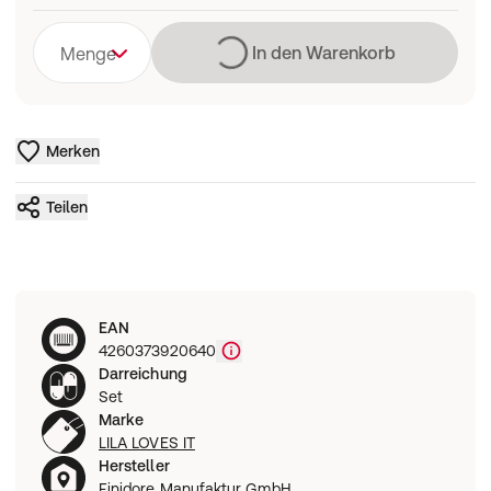
Lädt
In den Warenkorb
Menge
Merken
Teilen
EAN
4260373920640
Darreichung
Set
Marke
LILA LOVES IT
Hersteller
Finidore Manufaktur GmbH