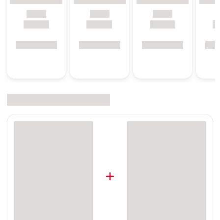
Messlöffel: 1,25 g Hinweis Nicht für Welpen und
Katzenjunge geeignet.
Zusammensetzung
:
Zistrose, Bierhefe, Ferment-Getreide (Roggen, Weizen,
Wasser), Natursauerteig (Roggen, Wasser), Salz, Hafer
Analytische Bestandteile
:
Rohprotein 23,9%, Rohfette und -öle 3,4%, Rohfaser
7,5%, Rohasche 5,0%
Tierfuttertyp
:
Ergänzungsfuttermittel