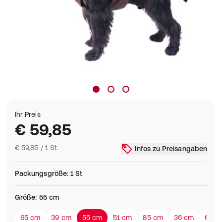
Ihr Preis
€ 59,85
€ 59,85 / 1 St.
Infos zu Preisangaben
Packungsgröße
:
1 St
Größe
:
55 cm
65 cm
39 cm
55 cm
51 cm
85 cm
36 cm
60 c