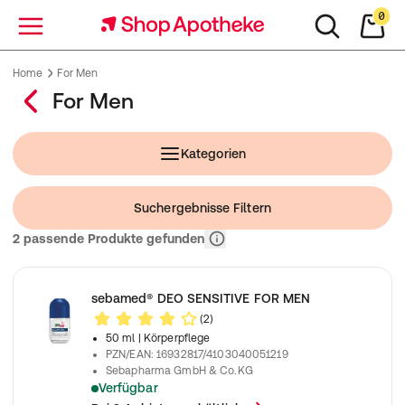
0
Menü
Home
For Men
For Men
Kategorien
Suchergebnisse Filtern
Relevanz
2 passende Produkte gefunden
sebamed® DEO SENSITIVE FOR MEN
(2)
50 ml
| Körperpflege
PZN/EAN
:
16932817/4103040051219
Sebapharma GmbH & Co.KG
Verfügbar