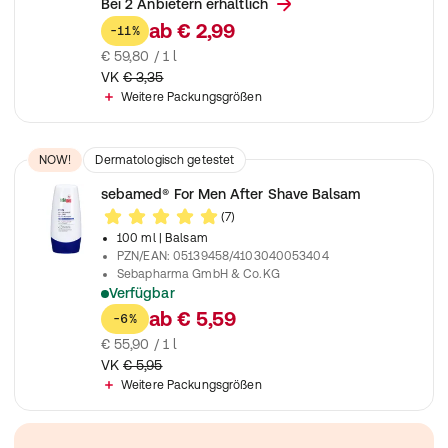
Für langanhaltenden Schutz vor Schweiß und schlechten Ge
Bei 2 Anbietern erhältlich
ab
€ 2,99
-11%
€ 59,80 / 1 l
VK
€ 3,35
Weitere Packungsgrößen
NOW!
Dermatologisch getestet
sebamed® For Men After Shave Balsam
(7)
100 ml
| Balsam
PZN/EAN
:
05139458/4103040053404
Sebapharma GmbH & Co.KG
Verfügbar
Beruhigt strapazierte und empfindliche Haut nach der Rasur
ab
€ 5,59
-6%
€ 55,90 / 1 l
VK
€ 5,95
Weitere Packungsgrößen