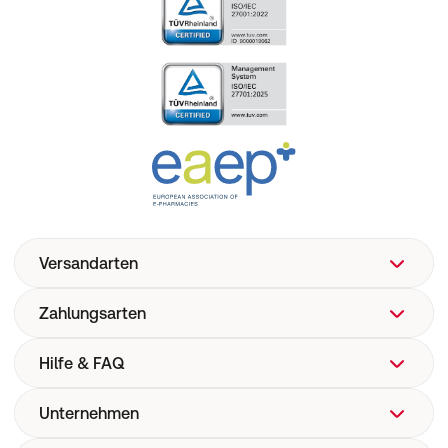
Versandarten
Zahlungsarten
Hilfe & FAQ
Unternehmen
FAQ
Hilfe