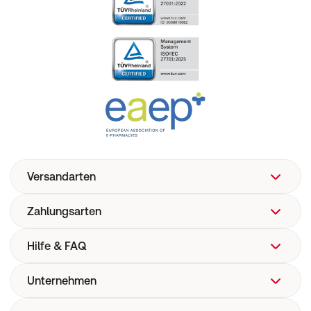
Versandarten
Zahlungsarten
Hilfe & FAQ
Unternehmen
FAQ
Hilfe