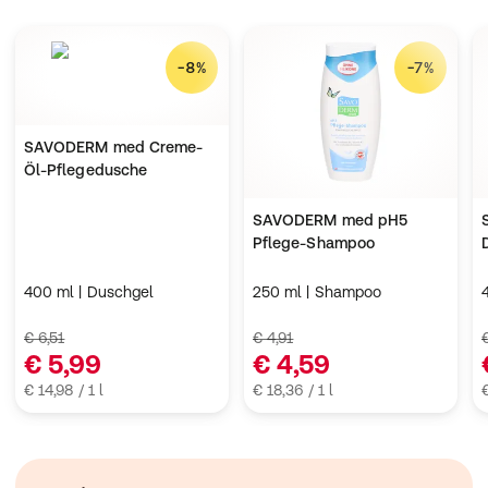
-8%
-7%
SAVODERM med Creme-
Öl-Pflegedusche
SAVODERM med pH5
Pflege-Shampoo
400 ml | Duschgel
250 ml | Shampoo
€ 6,51
€ 4,91
€ 5,99
€ 4,59
€ 14,98 / 1 l
€ 18,36 / 1 l
€