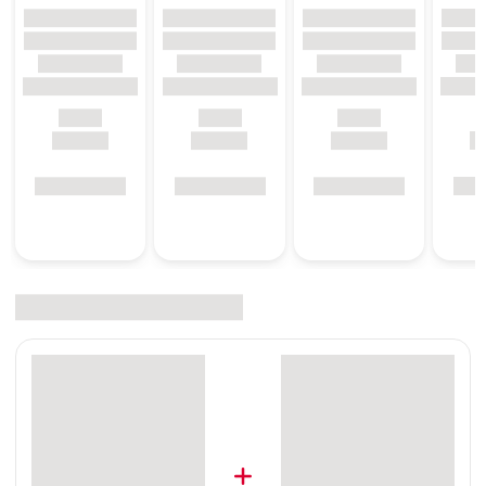
postoperativ)
Nach Sehnenverletzungen (postraumatisch /
postoperativ)
Nach Patellaluxation
Nach kniegelenknahen Frakturen
Materialzusammensetzung
Aluminium
Baumwolle
PU-Schaum
Polyester
Reinigungshinweis
Klettverschlüsse bitte vor dem Waschen schließen und
die Gelenkschienen entfernen. Seifenrückstände,
Cremes oder Salben können Hautirritationen und
Materialverschleiß hervorrufen.
Waschen Sie das Produkt, vorzugsweise mit medi clean
Waschmittel, von Hand
Nicht bleichen
Lufttrocknen
Nicht bügeln
Nicht chemisch reinigen