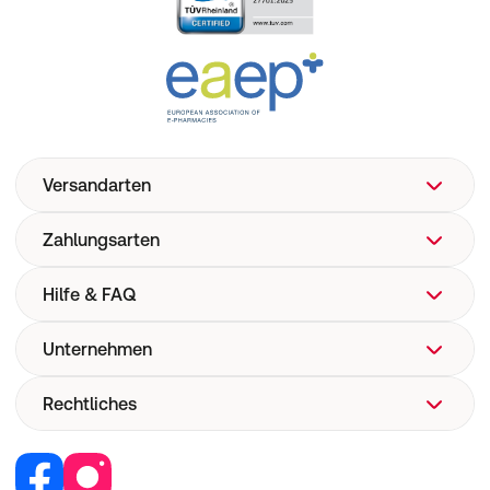
Versandarten
Zahlungsarten
Hilfe & FAQ
Unternehmen
FAQ
Hilfe
Rechtliches
Über uns
Versand
Corporate Website
Pharmakovigilanz
Retail Media
Vertrag widerrufen
Medizinproduktesicherheit