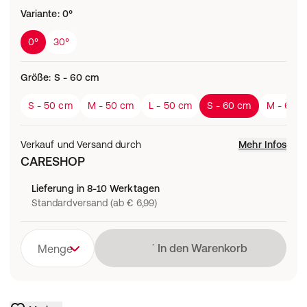
Variante
:
0°
0°
30°
Größe
:
S - 60 cm
S - 50 cm
M - 50 cm
L - 50 cm
S - 60 cm
M - 60 
Verkauf und Versand durch
Mehr Infos
CARESHOP
Lieferung in 8-10 Werktagen
Standardversand (ab € 6,99)
Lädt
In den Warenkorb
Menge