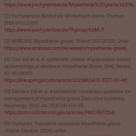
https://www.pschyrembel.de/Myasthenia%20gravis/K0ENL
[2] Pschyrembel Klinisches Wörterbuch online. Thymus
(Stand 01.2019).
https://www.pschyrembel.de/Thymus/K0MJT
[3] AMBOSS. Myasthenia gravis. (Stand 13.07.2022), unter:
https://www.amboss.com/de/wissen/myasthenia-gravis
[4] Carr, AS et al. A systematic review of population based
epidemiological studies in Myasthenia Gravis. BMC Neurol
10, 46 (2010).
https://link.springer.com/article/10.1186/1471-2377-10-46
[5] Sanders DB et al. International consensus guidance for
management of myasthenia gravis: Executive summary.
Neurology. 2016 Jul 26;87(4):419-25.
https://pmc.ncbi.nlm.nih.gov/articles/PMC4977114/
[6] Orphanet. Transiente neonatale Myasthenia gravis
(Stand: Oktober 2014), unter: