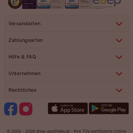
Versandarten
Zahlungsarten
Hilfe & FAQ
FAQ
Unternehmen
Hilfe
Versand
Über uns
Rechtliches
Pharmakovigilanz
Corporate Website
Medizinproduktesicherheit
Retail Media
Vertrag widerrufen
Jobs & Karriere
Nutzung und Haftung
Partner werden
AGB
Facebook
footer.links.label.instagram
Unsere Eigenmarken
Widerruf
© 2001 - 2026 shop-apotheke.at - Ihre TÜV-zertifizierte Online