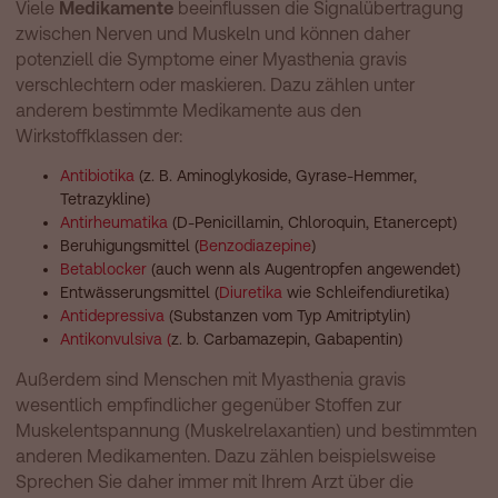
Viele
Medikamente
beeinflussen die Signalübertragung
zwischen Nerven und Muskeln und können daher
potenziell die Symptome einer Myasthenia gravis
verschlechtern oder maskieren. Dazu zählen unter
anderem bestimmte Medikamente aus den
Wirkstoffklassen der:
Antibiotika
(z. B. Aminoglykoside, Gyrase-Hemmer,
Tetrazykline)
Antirheumatika
(D-Penicillamin, Chloroquin, Etanercept)
Beruhigungsmittel (
Benzodiazepine
)
Betablocker
(auch wenn als Augentropfen angewendet)
Entwässerungsmittel (
Diuretika
wie Schleifendiuretika)
Antidepressiva
(Substanzen vom Typ Amitriptylin)
Antikonvulsiva (
z. b. Carbamazepin, Gabapentin)
Außerdem sind Menschen mit Myasthenia gravis
wesentlich empfindlicher gegenüber Stoffen zur
Muskelentspannung (Muskelrelaxantien) und bestimmten
anderen Medikamenten. Dazu zählen beispielsweise
Sprechen Sie daher immer mit Ihrem Arzt über die