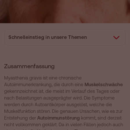
Schnelleinstieg in unsere Themen
Zusammenfassung
Was ist Myasthenia gravis?
Zusammenfassung
Was sind die Symptome einer Myasthenia gravis?
Myasthenia gravis ist eine chronische
Wie entsteht eine Myasthenia gravis?
Autoimmunerkrankung, die durch eine
Muskelschwäche
Wie stellt der behandelnde Arzt eine Myasthenia gravis fest?
gekennzeichnet ist, die meist im Verlauf des Tages oder
nach Belastungen ausgeprägter wird. Die Symptome
Wie wird die Myasthenia gravis behandelt?
werden durch Autoantikörper ausgelöst, welche die
Was können Sie selbst bei einer Myasthenia gravis tun?
Muskelfunktion stören. Die genauen Ursachen, wie es zur
Entstehung der
ICD Code(s)
Autoimmunstörung
kommt, sind derzeit
nicht vollkommen geklärt. Da in vielen Fällen jedoch auch