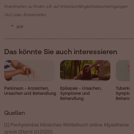
Krankheiten zu finden z.B. auf Arbeitsunfähigkeitsbescheinigungen
(AU) oder Ärztebriefen.
G70
______________________________________________________
Das könnte Sie auch interessieren
Parkinson - Anzeichen,
Tuberkul
Epilepsie - Ursachen,
Ursachen und Behandlung
Symptom
Symptome und
Behandl
Behandlung
Quellen
[1] Pschyrembel Klinisches Wörterbuch online. Myasthenia
gravis (Stand 10.2020).