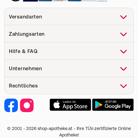
Versandarten
Zahlungsarten
Hilfe & FAQ
FAQ
Unternehmen
Hilfe
Versand
Über uns
Rechtliches
Pharmakovigilanz
Corporate Website
Medizinproduktesicherheit
Retail Media
Vertrag widerrufen
Jobs & Karriere
Nutzung und Haftung
Partner werden
AGB
Facebook
footer.links.label.instagram
Unsere Eigenmarken
Widerruf
© 2001 - 2026 shop-apotheke.at - Ihre TÜV-zertifizierte Online
Datenschutz
Apotheke!