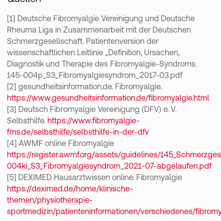
[1] Deutsche Fibromyalgie Vereinigung und Deutsche
Rheuma Liga in Zusammenarbeit mit der Deutschen
Schmerzgesellschaft. Patientenversion der
wissenschaftlichen Leitlinie „Definition, Ursachen,
Diagnostik und Therapie des Fibromyalgie-Syndroms.
145-004p_S3_Fibromyalgiesyndrom_2017-03.pdf
[2] gesundheitsinformation.de. Fibromyalgie.
https://www.gesundheitsinformation.de/fibromyalgie.html
[3] Deutsch Fibromyalgie Vereinigung (DFV) e. V.
Selbsthilfe.
https://www.fibromyalgie-
fms.de/selbsthilfe/selbsthilfe-in-der-dfv
[4] AWMF online Fibromyalgie
https://register.awmf.org/assets/guidelines/145_Schmerzges
004ki_S3_Fibromyalgiesyndrom_2021-07-abgelaufen.pdf
[5] DEXIMED Hausarztwissen online. Fibromyalgie
https://deximed.de/home/klinische-
themen/physiotherapie-
sportmedizin/patienteninformationen/verschiedenes/fibrom