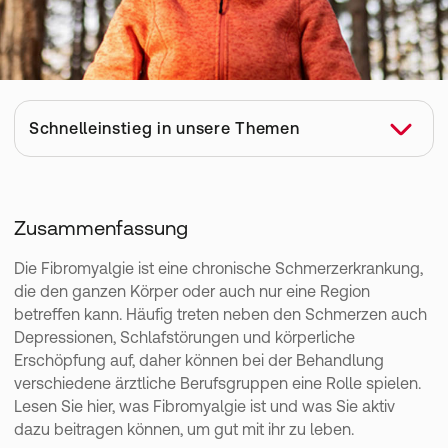
Schnelleinstieg in unsere Themen
Was ist Fibromyalgie?
Was sind die typischen Symptome der Fibromyalgie?
Zusammenfassung
Wie wird eine Fibromyalgie festgestellt?
Die Fibromyalgie ist eine chronische Schmerzerkrankung,
Wie behandelt der Arzt die Fibromyalgie?
die den ganzen Körper oder auch nur eine Region
Was können Sie selbst bei Fibromyalgie tun?
betreffen kann. Häufig treten neben den Schmerzen auch
Depressionen, Schlafstörungen und körperliche
Erschöpfung auf, daher können bei der Behandlung
verschiedene ärztliche Berufsgruppen eine Rolle spielen.
Lesen Sie hier, was Fibromyalgie ist und was Sie aktiv
dazu beitragen können, um gut mit ihr zu leben.