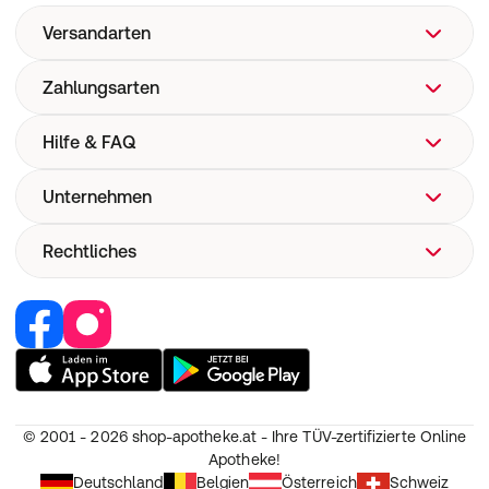
Versandarten
Zahlungsarten
Hilfe & FAQ
Unternehmen
FAQ
Hilfe
Rechtliches
Über uns
Versand
Corporate Website
Pharmakovigilanz
Retail Media
Vertrag widerrufen
Medizinproduktesicherheit
Jobs & Karriere
Nutzung und Haftung
Partner werden
AGB
Unsere Eigenmarken
Widerruf
© 2001 - 2026
shop-apotheke.at - Ihre TÜV-zertifizierte Online
Datenschutz
Apotheke!
Erklärung zur Barrierefreiheit
Deutschland
Belgien
Österreich
Schweiz