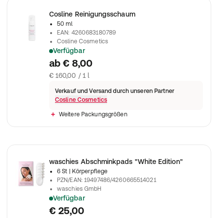
Cosline Reinigungsschaum
50 ml
EAN
:
4260683180789
Cosline Cosmetics
Verfügbar
Der sanfte Reinigungsschaum reinigt deine Haut gründlich v
ab
€ 8,00
€ 160,00 / 1 l
Verkauf und Versand durch unseren Partner
Cosline Cosmetics
Weitere Packungsgrößen
waschies Abschminkpads "White Edition"
6 St
| Körperpflege
PZN/EAN
:
19497486/4260665514021
waschies GmbH
Verfügbar
Wiederverwendbare Reinigungshelfer für deine Hautroutine.
€ 25,00