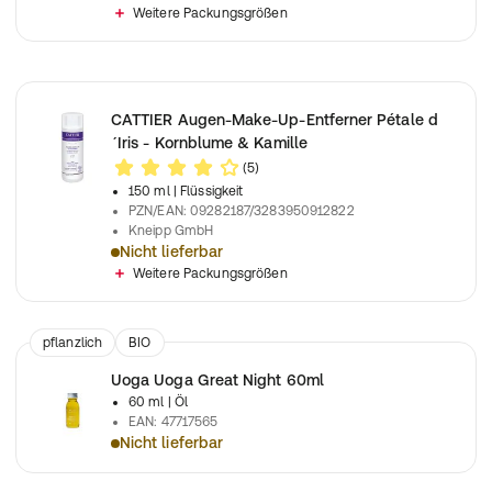
Zur sanften Reinigung des Gesichts
Weitere Packungsgrößen
CATTIER Augen-Make-Up-Entferner Pétale d
´Iris - Kornblume & Kamille
(5)
150 ml
| Flüssigkeit
PZN/EAN
:
09282187/3283950912822
Kneipp GmbH
Nicht lieferbar
Für die besonders zarte und empfindliche Haut der Augenparti
Weitere Packungsgrößen
pflanzlich
BIO
Uoga Uoga Great Night 60ml
60 ml
| Öl
EAN
:
47717565
Nicht lieferbar
Uoga Uoga Great Night 60ml