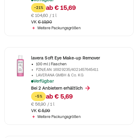
Sanfte, parfümfreie Reinigungsmilch mit Pflaumenkern- und 
ab
€ 15,69
-21%
€ 104,60 / 1 l
VK
€ 19,90
Weitere Packungsgrößen
lavera Soft Eye Make-up Remover
100 ml
| Flaschen
PZN/EAN
:
16929235/4021457645411
LAVERANA GMBH & Co. KG
Verfügbar
Der lavera Soft Eye Make-up Remover mit besonders schonen
Bei 2 Anbietern erhältlich
ab
€ 5,69
-5%
€ 56,90 / 1 l
VK
€ 5,99
Weitere Packungsgrößen