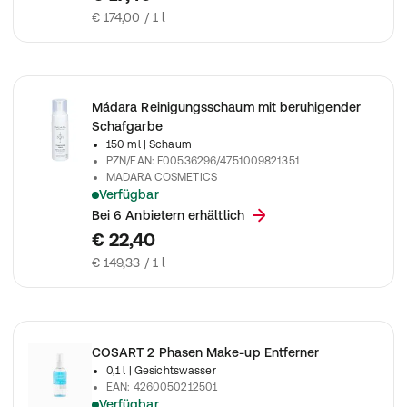
€ 174,00 / 1 l
Mádara Reinigungsschaum mit beruhigender
Schafgarbe
150 ml
| Schaum
PZN/EAN
:
F00536296/4751009821351
MADARA COSMETICS
Verfügbar
Gesichtsschaum, der Unreinheiten und Make-up entfernt.
Bei 6 Anbietern erhältlich
€ 22,40
€ 149,33 / 1 l
COSART 2 Phasen Make-up Entferner
0,1 l
| Gesichtswasser
EAN
:
4260050212501
Verfügbar