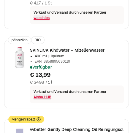
€ 4,17 / 1 St
Verkauf und Versand durch unseren Partner
waschies
pflanzlich
BIO
SKINLICK Kindwater – Mizellenwasser
400 ml
| Liquidum
EAN
:
3858895630119
Verfügbar
Mildes Mizellenwasser mit Glycerin und Panthenol, entfernt Ma
€ 13,99
€ 34,98 / 1 l
Verkauf und Versand durch unseren Partner
Alpha HUB
Mengenrabatt
vvbetter Gently Deep Cleaning Oil Reinigungsöl