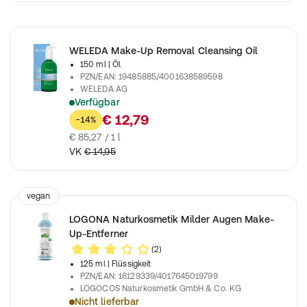
WELEDA Make-Up Removal Cleansing Oil
150 ml
| Öl
PZN/EAN
:
19485885/4001638589598
WELEDA AG
Verfügbar
Entfernt sanft Make-up, reinigt und pflegt normale, trockene 
€ 12,79
-14%
€ 85,27 / 1 l
VK
€ 14,95
vegan
LOGONA Naturkosmetik Milder Augen Make-
Up-Entferner
(2)
125 ml
| Flüssigkeit
PZN/EAN
:
16129339/4017645019799
LOGOCOS Naturkosmetik GmbH & Co. KG
Nicht lieferbar