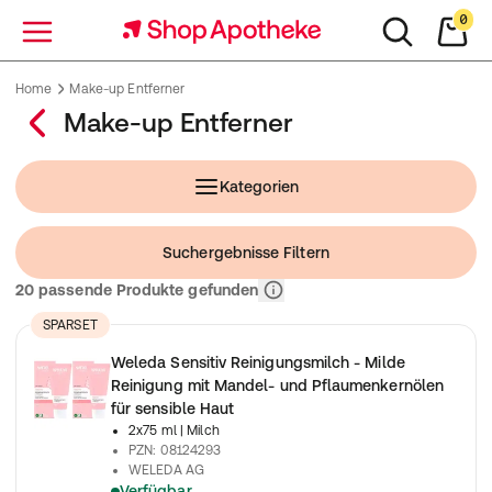
0
Menü
Home
Make-up Entferner
Make-up Entferner
Kategorien
Suchergebnisse Filtern
Relevanz
20 passende Produkte gefunden
SPARSET
Weleda Sensitiv Reinigungsmilch - Milde
Reinigung mit Mandel- und Pflaumenkernölen
für sensible Haut
2x75 ml
| Milch
PZN
:
08124293
WELEDA AG
Verfügbar