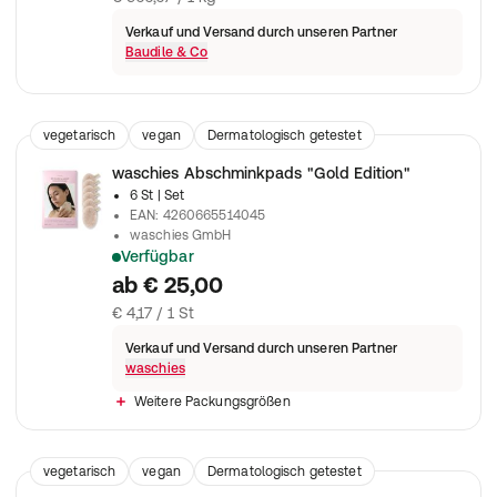
Verkauf und Versand durch unseren Partner
Baudile & Co
vegetarisch
vegan
Dermatologisch getestet
waschies Abschminkpads "Gold Edition"
6 St
| Set
EAN
:
4260665514045
waschies GmbH
Verfügbar
Wiederverwendbare Reinigungshelfer für deine Hautroutine.
ab
€ 25,00
€ 4,17 / 1 St
Verkauf und Versand durch unseren Partner
waschies
Weitere Packungsgrößen
vegetarisch
vegan
Dermatologisch getestet