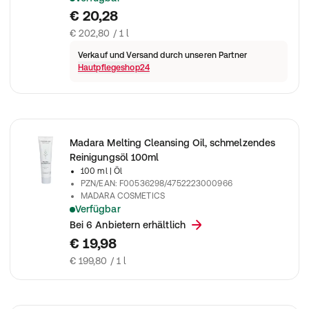
Der milde 2-Phasen Augen Make-up Entferner entfernt normal
€ 20,28
€ 202,80 / 1 l
Verkauf und Versand durch unseren Partner
Hautpflegeshop24
Madara Melting Cleansing Oil, schmelzendes
Reinigungsöl 100ml
100 ml
| Öl
PZN/EAN
:
F00536298/4752223000966
MADARA COSMETICS
Verfügbar
278080
Bei 6 Anbietern erhältlich
€ 19,98
€ 199,80 / 1 l