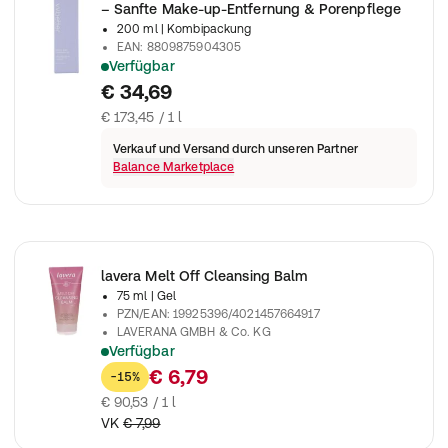
– Sanfte Make-up-Entfernung & Porenpflege
200 ml
| Kombipackung
EAN
:
8809875904305
Verfügbar
Sanftes Reinigungsöl entfernt Make-up & Talg gründlich, ohne
€ 34,69
€ 173,45 / 1 l
Verkauf und Versand durch unseren Partner
Balance Marketplace
lavera Melt Off Cleansing Balm
75 ml
| Gel
PZN/EAN
:
19925396/4021457664917
LAVERANA GMBH & Co. KG
Verfügbar
Luxuriöser Reinigungsbalm, der die Haut gründlich, aber sch
€ 6,79
-15%
€ 90,53 / 1 l
VK
€ 7,99