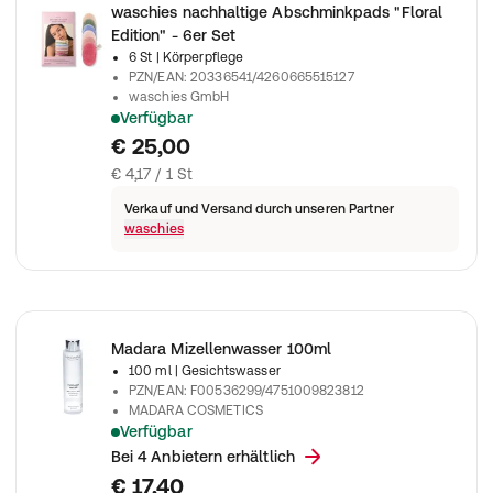
waschies nachhaltige Abschminkpads "Floral
Edition" - 6er Set
6 St
| Körperpflege
PZN/EAN
:
20336541/4260665515127
waschies GmbH
Verfügbar
waschies nachhaltige Abschminkpads "Floral Edition" - 6er Se
€ 25,00
€ 4,17 / 1 St
Verkauf und Versand durch unseren Partner
waschies
Madara Mizellenwasser 100ml
100 ml
| Gesichtswasser
PZN/EAN
:
F00536299/4751009823812
MADARA COSMETICS
Verfügbar
Madara Mizellenwasser
Bei 4 Anbietern erhältlich
€ 17,40