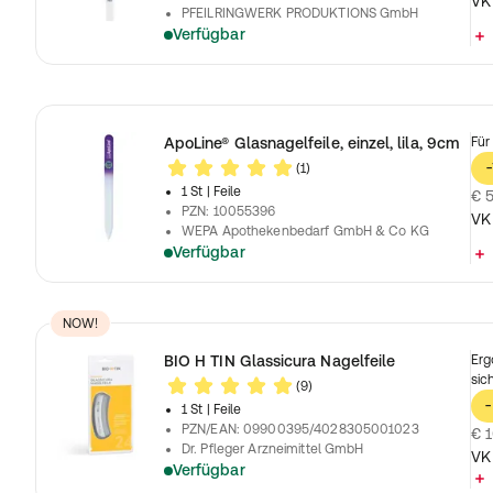
VK
PFEILRINGWERK PRODUKTIONS GmbH
Verfügbar
ApoLine® Glasnagelfeile, einzel, lila, 9cm
Für
(1)
-
1 St
| Feile
€ 5
PZN
:
10055396
VK
WEPA Apothekenbedarf GmbH & Co KG
Verfügbar
NOW!
BIO H TIN Glassicura Nagelfeile
Erg
sic
(9)
-
1 St
| Feile
PZN/EAN
:
09900395/4028305001023
€ 1
Dr. Pfleger Arzneimittel GmbH
VK
Verfügbar