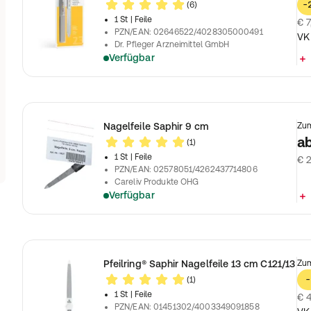
(6)
-
1 St
| Feile
€ 7
PZN/EAN
:
02646522/4028305000491
VK
Dr. Pfleger Arzneimittel GmbH
Verfügbar
Nagelfeile Saphir 9 cm
Zum
a
(1)
1 St
| Feile
€ 2
PZN/EAN
:
02578051/4262437714806
Careliv Produkte OHG
Verfügbar
Pfeilring® Saphir Nagelfeile 13 cm C121/13
Zum
(1)
-
1 St
| Feile
€ 4
PZN/EAN
:
01451302/4003349091858