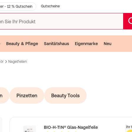
Gutscheine
er - 12 % Gutschein
n Sie Ihr Produkt
e
Beauty & Pflege
Sanitätshaus
Eigenmarke
Neu
ör
Nagelfeilen
n
Pinzetten
Beauty Tools
nz
BIO-H-TIN® Glas-Nagelfeile
Ihr