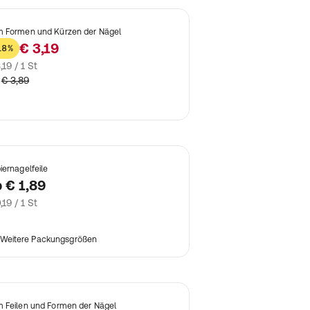
 Formen und Kürzen der Nägel
€ 3,19
18%
,19 / 1 St
€ 3,89
iernagelfeile
b
€ 1,89
,19 / 1 St
Weitere Packungsgrößen
 Feilen und Formen der Nägel