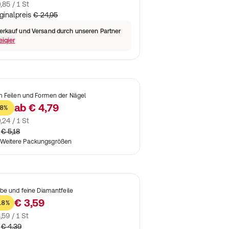
,85 / 1 St
ginalpreis
€ 24,95
erkauf und Versand durch unseren Partner
eiqier
 Feilen und Formen der Nägel
ab
€ 4,79
8%
,24 / 1 St
€ 5,18
Weitere Packungsgrößen
be und feine Diamantfeile
€ 3,59
18%
,59 / 1 St
€ 4,39