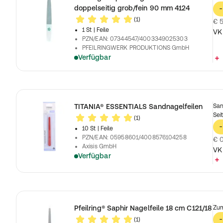
doppelseitig grob/fein 90 mm 4124
-
(1)
€ 5
1 St
| Feile
VK
PZN/EAN
:
07344547/4003349025303
PFEILRINGWERK PRODUKTIONS GmbH
Verfügbar
TITANIA® ESSENTIALS Sandnagelfeilen
San
Sei
(1)
-
10 St
| Feile
PZN/EAN
:
05958601/4008576104258
€ 0
Axisis GmbH
VK
Verfügbar
Pfeilring® Saphir Nagelfeile 18 cm C121/18
Zum
(1)
-