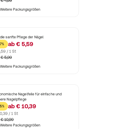
€ 4,59
Weitere Packungsgrößen
 die sanfte Pflege der Nägel
ab
€ 5,59
7%
,59 / 1 St
€ 5,99
Weitere Packungsgrößen
onomische Nagelfeile für einfache und
here Nagelpflege
ab
€ 10,39
5%
0,39 / 1 St
€ 10,99
Weitere Packungsgrößen