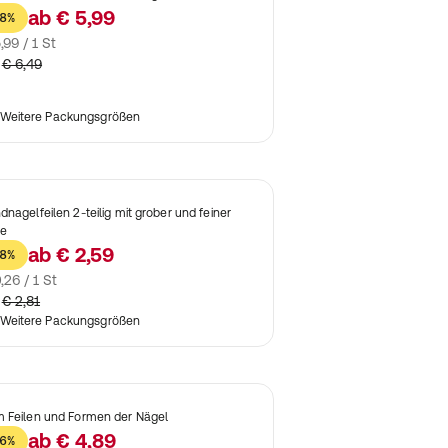
ab
€ 5,99
8%
,99 / 1 St
€ 6,49
Weitere Packungsgrößen
dnagelfeilen 2-teilig mit grober und feiner
te
ab
€ 2,59
8%
,26 / 1 St
€ 2,81
Weitere Packungsgrößen
 Feilen und Formen der Nägel
ab
€ 4,89
6%