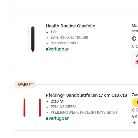
Health Routine Glasfeile
Mit
sch
1 St
€ 
EAN
:
4260712490568
Brandize GmbH
€ 1
Verfügbar
V
H
SPARSET
Pfeilring® Sandblattfeilen 17 cm C137/18
Zum
2x10 St
-
PZN
:
08125551
€ 0
PFEILRINGWERK PRODUKTIONS GmbH
VK
Verfügbar