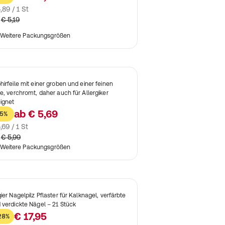
,89 / 1 St
€ 5,19
Weitere Packungsgrößen
hirfeile mit einer groben und einer feinen
te, verchromt, daher auch für Allergiker
ignet
ab
€ 5,69
5%
,69 / 1 St
€ 5,99
Weitere Packungsgrößen
qier Nagelpilz Pflaster für Kalknagel, verfärbte
 verdickte Nägel – 21 Stück
€ 17,95
28%