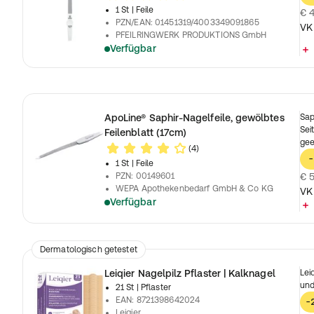
1 St
| Feile
€ 4
PZN/EAN
:
01451319/4003349091865
VK
PFEILRINGWERK PRODUKTIONS GmbH
Verfügbar
ApoLine® Saphir-Nagelfeile, gewölbtes
Sap
Sei
Feilenblatt (17cm)
gee
(4)
-
1 St
| Feile
PZN
:
00149601
€ 5
WEPA Apothekenbedarf GmbH & Co KG
VK
Verfügbar
Dermatologisch getestet
Leiqier Nagelpilz Pflaster | Kalknagel
Lei
und
21 St
| Pflaster
EAN
:
8721398642024
-
Leiqier