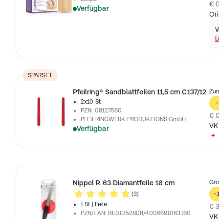
€ 0
Verfügbar
Ori
V
L
SPARSET
Pfeilring® Sandblattfeilen 11,5 cm C137/12
Zum
2x10 St
-
PZN
:
08127560
€ 0
PFEILRINGWERK PRODUKTIONS GmbH
VK
Verfügbar
Nippel R 63 Diamantfeile 16 cm
Gro
(3)
-
1 St
| Feile
€ 3
PZN/EAN
:
BE01252808/4006691063160
VK