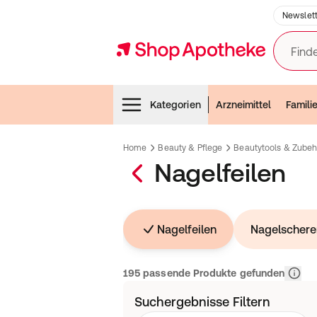
Newslett
Finde
Menubar
Kategorien
Arzneimittel
Famili
Home
Beauty & Pflege
Beautytools & Zubeh
Nagelfeilen
Nagelfeilen
Nagelschere
Releva
195 passende Produkte gefunden
Suchergebnisse Filtern