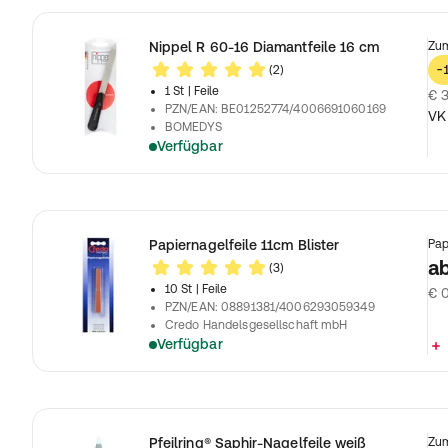
Nippel R 60-16 Diamantfeile 16 cm
Zum
(2)
-
1 St
| Feile
€ 3
PZN/EAN
:
BE01252774/4006691060169
VK
BOMEDYS
Verfügbar
Papiernagelfeile 11cm Blister
Pap
a
(3)
10 St
| Feile
€ 0
PZN/EAN
:
08891381/4006293059349
Credo Handelsgesellschaft mbH
Verfügbar
Pfeilring® Saphir-Nagelfeile weiß
Zum