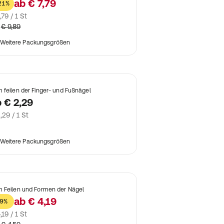
ab
€ 7,79
21%
,79 / 1 St
€ 9,89
Weitere Packungsgrößen
 feilen der Finger- und Fußnägel
b
€ 2,29
,29 / 1 St
Weitere Packungsgrößen
 Feilen und Formen der Nägel
ab
€ 4,19
9%
,19 / 1 St