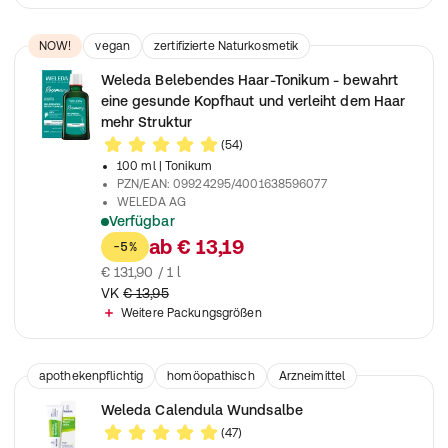
NOW!
vegan
zertifizierte Naturkosmetik
vegetarisch
Weleda Belebendes Haar-Tonikum - bewahrt
eine gesunde Kopfhaut und verleiht dem Haar
mehr Struktur
(54)
100 ml
| Tonikum
PZN/EAN
:
09924295/4001638596077
WELEDA AG
Verfügbar
Für volleres Haar: Bis zu 46 % weniger Haarverlust
ab
€ 13,19
-5%
€ 131,90 / 1 l
VK
€ 13,95
Weitere Packungsgrößen
apothekenpflichtig
homöopathisch
Arzneimittel
Weleda Calendula Wundsalbe
(47)