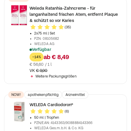
Weleda Ratanhia-Zahncreme - für
langanhaltend frischen Atem, entfernt Plaque
& schützt so vor Karies
(35)
2x75 ml
| Set
PZN
:
08105682
WELEDA AG
Verfügbar
Naturkosmetik Zahnpasta reduziert Zahnbelag, schützt vor Kar
ab
€ 8,49
-14%
€ 56,60 / 1 l
VK
€ 9,90
Weitere Packungsgrößen
NOW!
apothekenpflichtig
Arzneimittel
WELEDA Cardiodoron®
(6)
50 ml
| Tropfen
PZN/EAN
:
4143363/9088884143366
WELEDA Ges.m.b.H. & Co. KG