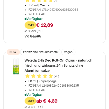
(8)
150 ml
| Creme
PZN/EAN
:
17614947/4001638530088
WELEDA AG
Verfügbar
Reichhaltige Naturkosmetik Massage Körperbutter zur Vorbeug
€ 12,89
-24%
€ 85,93 / 1 l
VK
€ 16,95
NOW!
zertifizierte Naturkosmetik
vegan
vegetarisch
Weleda 24h Deo Roll-On Citrus - natürlich
frisch und wirksam, 24h Schutz ohne
Aluminiumsalze
(25)
50 ml
| Körperpflege
PZN/EAN
:
12419862/4001638095235
WELEDA AG
Verfügbar
Naturkosmetik Deodorant mit frischem Citrusduft, wirksamer
ab
€ 4,69
-33%
€ 93,80 / 1 l