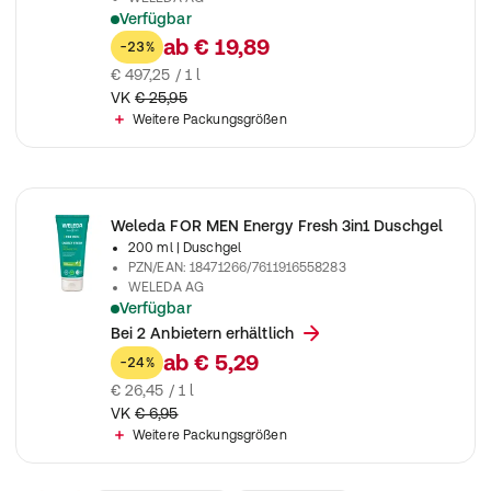
Verfügbar
Natural Anti Aging Naturkosmetik Nachtcreme reduziert tiefe F
ab
€ 19,89
-23%
€ 497,25 / 1 l
VK
€ 25,95
Weitere Packungsgrößen
Weleda FOR MEN Energy Fresh 3in1 Duschgel
200 ml
| Duschgel
PZN/EAN
:
18471266/7611916558283
WELEDA AG
Verfügbar
Reinigt Gesicht, Körper und Haare mit zitrisch spritzigem Duft
Bei 2 Anbietern erhältlich
ab
€ 5,29
-24%
€ 26,45 / 1 l
VK
€ 6,95
Weitere Packungsgrößen