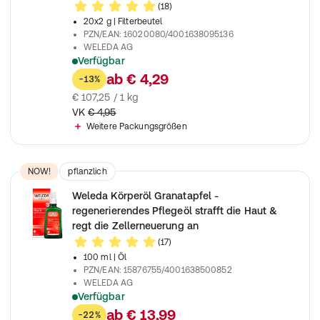
(18)
20x2 g
| Filterbeutel
PZN/EAN
:
16020080/4001638095136
WELEDA AG
Verfügbar
Kräuterteemischung mit Bockshornkleesamen und Zitronenv
ab
€ 4,29
-13%
€ 107,25 / 1 kg
VK
€ 4,95
Weitere Packungsgrößen
NOW!
pflanzlich
Weleda Körperöl Granatapfel -
regenerierendes Pflegeöl strafft die Haut &
regt die Zellerneuerung an
(17)
100 ml
| Öl
PZN/EAN
:
15876755/4001638500852
WELEDA AG
Verfügbar
Intensives Naturkosmetik Körperöl für anspruchsvolle Haut, förd
ab
€ 13,99
-22%