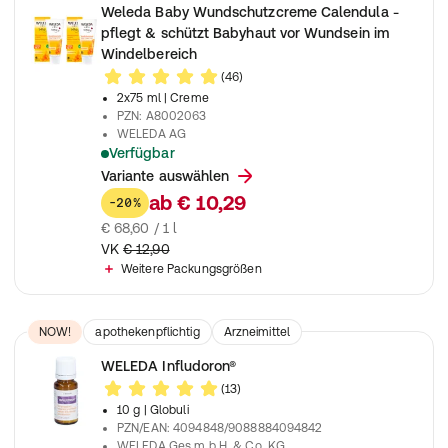
Weleda Baby Wundschutzcreme Calendula -
pflegt & schützt Babyhaut vor Wundsein im
Windelbereich
(46)
2x75 ml
| Creme
PZN
:
A8002063
WELEDA AG
Verfügbar
Naturkosmetik Wundsalbe schützt empfindliche Babyhaut, spez
Variante auswählen
ab
€ 10,29
-20%
€ 68,60 / 1 l
VK
€ 12,90
Weitere Packungsgrößen
NOW!
apothekenpflichtig
Arzneimittel
WELEDA Infludoron®
(13)
10 g
| Globuli
PZN/EAN
:
4094848/9088884094842
WELEDA Ges.m.b.H. & Co. KG