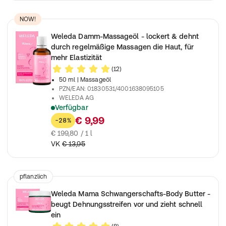
NOW!
Weleda Damm-Massageöl - lockert & dehnt
durch regelmäßige Massagen die Haut, für
mehr Elastizität
(12)
50 ml
| Massageöl
PZN/EAN
:
01830531/4001638095105
WELEDA AG
Verfügbar
Damm-Massageöl lockert und dehnt durch regelmäßige Massage
€ 9,99
-28%
€ 199,80 / 1 l
VK
€ 13,95
pflanzlich
Weleda Mama Schwangerschafts-Body Butter -
beugt Dehnungsstreifen vor und zieht schnell
ein