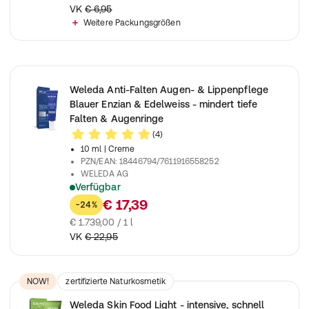
VK
€ 6,95
Weitere Packungsgrößen
Weleda Anti-Falten Augen- & Lippenpflege
Blauer Enzian & Edelweiss - mindert tiefe
Falten & Augenringe
(4)
10 ml
| Creme
PZN/EAN
:
18446794/7611916558252
WELEDA AG
Verfügbar
Natural Anti Aging Naturkosmetik Augencreme reduziert tiefe
€ 17,39
-24%
€ 1.739,00 / 1 l
VK
€ 22,95
NOW!
zertifizierte Naturkosmetik
Weleda Skin Food Light - intensive, schnell