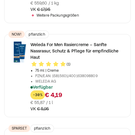
€ 559,60 / 1 kg
VK
€ 17,95
Weitere Packungsgrößen
NOW!
pflanzlich
Weleda For Men Rasiercreme – Sanfte
Nassrasur, Schutz & Pflege für empfindliche
Haut
(1)
75 ml
| Creme
PZN/EAN
:
15815601/4001638098809
WELEDA AG
Verfügbar
Naturkosmetik Rasierschaum für eine sanfte Nassrasur, schützt
€ 4,19
-30%
€ 55,87 / 1 l
VK
€ 5,95
SPARSET
pflanzlich