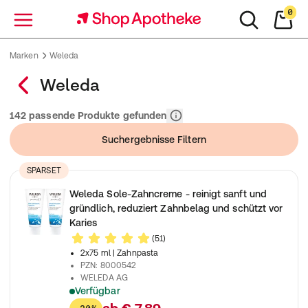
0
Menü
Marken
Weleda
Weleda
Relevanz
142 passende Produkte gefunden
Suchergebnisse Filtern
SPARSET
Weleda Sole-Zahncreme - reinigt sanft und
gründlich, reduziert Zahnbelag und schützt vor
Karies
(51)
2x75 ml
| Zahnpasta
PZN
:
8000542
WELEDA AG
Verfügbar
Fluoridfreie Naturkosmetik Zahnpasta reinigt sanft und gründli