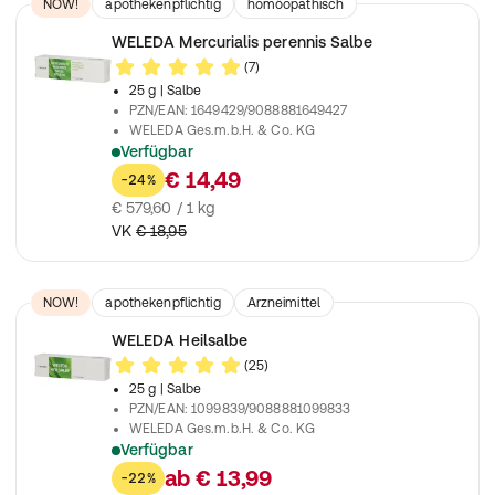
NOW!
apothekenpflichtig
homöopathisch
Arzneimittel
WELEDA Mercurialis perennis Salbe
(7)
25 g
| Salbe
PZN/EAN
:
1649429/9088881649427
WELEDA Ges.m.b.H. & Co. KG
Verfügbar
Zur Behandlung schlecht heilender Wunden
€ 14,49
-24%
€ 579,60 / 1 kg
VK
€ 18,95
NOW!
apothekenpflichtig
Arzneimittel
WELEDA Heilsalbe
(25)
25 g
| Salbe
PZN/EAN
:
1099839/9088881099833
WELEDA Ges.m.b.H. & Co. KG
Verfügbar
Zur Behandlung von eitrig-entzündlichen Hauterkrankungen w
ab
€ 13,99
-22%