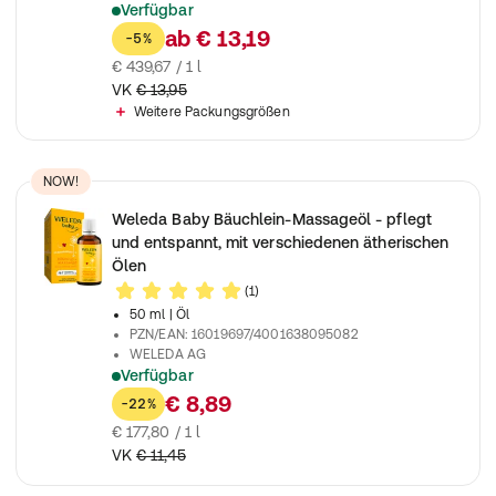
Verfügbar
Die parfümfreie, reichhaltige Creme mit Bio-Mandelöl beruhigt
ab
€ 13,19
-5%
€ 439,67 / 1 l
VK
€ 13,95
Weitere Packungsgrößen
NOW!
Weleda Baby Bäuchlein-Massageöl - pflegt
und entspannt, mit verschiedenen ätherischen
Ölen
(1)
50 ml
| Öl
PZN/EAN
:
16019697/4001638095082
WELEDA AG
Verfügbar
Naturkosmetik Baby Massageöl für eine sanfte Bauchmassage,
€ 8,89
-22%
€ 177,80 / 1 l
VK
€ 11,45