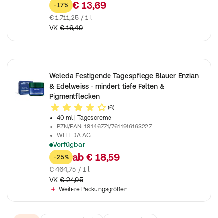
Natürlich wirksame Augentropfen befeuchten und beruhigen g
€ 13,69
-17%
€ 1.711,25 / 1 l
VK
€ 16,49
Weleda Festigende Tagespflege Blauer Enzian
& Edelweiss - mindert tiefe Falten &
Pigmentflecken
(6)
40 ml
| Tagescreme
PZN/EAN
:
18446771/7611916163227
WELEDA AG
Verfügbar
Natural Anti Aging Naturkosmetik Tagescreme mindert tiefe Fa
ab
€ 18,59
-25%
€ 464,75 / 1 l
VK
€ 24,95
Weitere Packungsgrößen