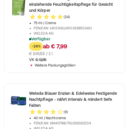
einziehende Feuchtigkeitspflege für Gesicht
und Körper
(24)
75 ml
| Creme
PZN/EAN
:
14026411/4001638501491
WELEDA AG
Verfügbar
Intensive Naturkosmetik Feuchtigkeitspflege für Gesicht & Körp
ab
€ 7,99
-20%
€ 106,53 / 1 l
VK
€ 9,95
Weitere Packungsgrößen
Weleda Blauer Enzian & Edelweiss Festigende
Nachtpflege - nährt intensiv & mindert tiefe
Falten
(9)
40 ml
| Nachtcreme
PZN/EAN
:
18446788/7611916163234
WELEDA AG