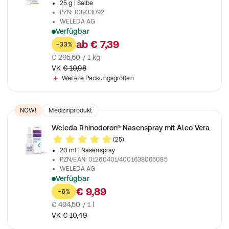
25 g
| Salbe
PZN
:
03933092
WELEDA AG
Verfügbar
Die Salbe zur Behandlung von Schürfwunden und kleineren H
ab
€ 7,39
-33%
€ 295,60 / 1 kg
VK
€ 10,98
Weitere Packungsgrößen
NOW!
Medizinprodukt
Weleda Rhinodoron® Nasenspray mit Aleo Vera
(25)
20 ml
| Nasenspray
PZN/EAN
:
01260401/4001638065085
WELEDA AG
Verfügbar
Hilft bei trockener Nasenschleimhaut und Schnupfen auch bei
€ 9,89
-6%
€ 494,50 / 1 l
VK
€ 10,49