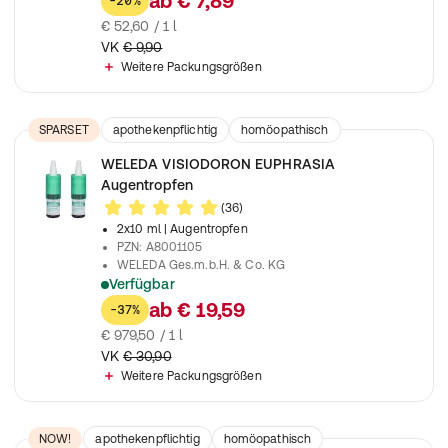
ab
€ 7,89
-20%
€ 52,60 / 1 l
VK
€ 9,90
Weitere Packungsgrößen
SPARSET
apothekenpflichtig
homöopathisch
Arzneimittel
WELEDA VISIODORON EUPHRASIA
Augentropfen
(36)
2x10 ml
| Augentropfen
PZN
:
A8001105
WELEDA Ges.m.b.H. & Co. KG
Verfügbar
Bei entzündeten, gereizten und überanstrengten Augen
ab
€ 19,59
-37%
€ 979,50 / 1 l
VK
€ 30,90
Weitere Packungsgrößen
NOW!
apothekenpflichtig
homöopathisch