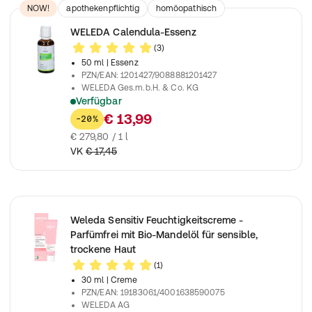
NOW!
apothekenpflichtig
homöopathisch
Arzneimittel
WELEDA Calendula-Essenz
(3)
50 ml
| Essenz
PZN/EAN
:
1201427/9088881201427
WELEDA Ges.m.b.H. & Co. KG
Verfügbar
Erste Hilfe bei offenen Wunden
€ 13,99
-20%
€ 279,80 / 1 l
VK
€ 17,45
Weleda Sensitiv Feuchtigkeitscreme -
Parfümfrei mit Bio-Mandelöl für sensible,
trockene Haut
(1)
30 ml
| Creme
PZN/EAN
:
19183061/4001638590075
WELEDA AG