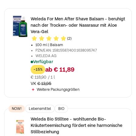
Weleda For Men After Shave Balsam - beruhigt
nach der Trocken- oder Nassrasur mit Aloe
Vera-Gel
(2)
100 ml
| Balsam
PZN/EAN
:
15815587/4001638095747
WELEDA AG
Verfügbar
Erfrischendes Naturkosmetik After Shave Balsam zur Pflege u
ab
€ 11,89
-15%
€ 118,90 / 1 l
VK
€ 13,95
Weitere Packungsgrößen
NOW!
Lebensmittel
BIO
Weleda Bio Stilltee - wohltuende Bio-
Kräuterteemischung fördert eine harmonische
Stillbeziehung