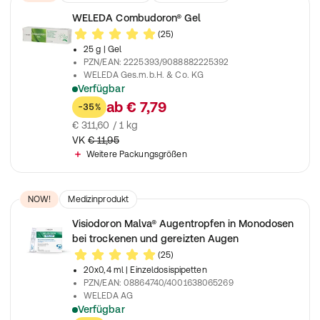
Arzneimittel
WELEDA Combudoron® Gel
(25)
25 g
| Gel
PZN/EAN
:
2225393/9088882225392
WELEDA Ges.m.b.H. & Co. KG
Verfügbar
Bei Insektenstichen, Sonnenbrand und leichten Verbrennunge
ab
€ 7,79
-35%
€ 311,60 / 1 kg
VK
€ 11,95
Weitere Packungsgrößen
NOW!
Medizinprodukt
Visiodoron Malva® Augentropfen in Monodosen
bei trockenen und gereizten Augen
(25)
20x0,4 ml
| Einzeldosispipetten
PZN/EAN
:
08864740/4001638065269
WELEDA AG
Verfügbar