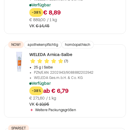
Verfügbar
Zur Anwendung bei grippalen Infekten und fieberhaften Erkäl
€ 8,89
-38%
€ 889,00 / 1 kg
VK
€ 14,45
NOW!
apothekenpflichtig
homöopathisch
Arzneimittel
WELEDA Arnica-Salbe
(7)
25 g
| Salbe
PZN/EAN
:
2202943/9088882202942
WELEDA Ges.m.b.H. & Co. KG
Verfügbar
Bei Gewebs- und Organschädigungen nach mechanischen Ei
ab
€ 6,79
-38%
€ 271,60 / 1 kg
VK
€ 10,95
Weitere Packungsgrößen
SPARSET