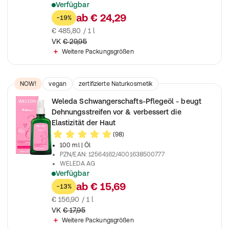
Verfügbar
Zur Stabilisierung des Kreislaufes
ab
€ 24,29
-19%
€ 485,80 / 1 l
VK
€ 29,95
Weitere Packungsgrößen
NOW!
vegan
zertifizierte Naturkosmetik
vegetarisch
pflanzlich
Weleda Schwangerschafts-Pflegeöl - beugt
Dehnungsstreifen vor & verbessert die
Elastizität der Haut
(98)
100 ml
| Öl
PZN/EAN
:
12564162/4001638500777
WELEDA AG
Verfügbar
Schwangerschafts-Pflegeöl beugt Dehnungsstreifen vor, verbe
ab
€ 15,69
-13%
€ 156,90 / 1 l
VK
€ 17,95
Weitere Packungsgrößen