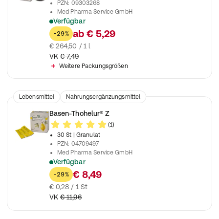
PZN
:
09303268
Med Pharma Service GmbH
Verfügbar
Mit Ingwer
ab
€ 5,29
-29%
€ 264,50 / 1 l
VK
€ 7,49
Weitere Packungsgrößen
Lebensmittel
Nahrungsergänzungsmittel
Basen-Thohelur® Z
(1)
30 St
| Granulat
PZN
:
04709497
Med Pharma Service GmbH
Verfügbar
Mit Mineralstoffen für einen normalen Säure-Basen-Stoffwech
€ 8,49
-29%
€ 0,28 / 1 St
VK
€ 11,96