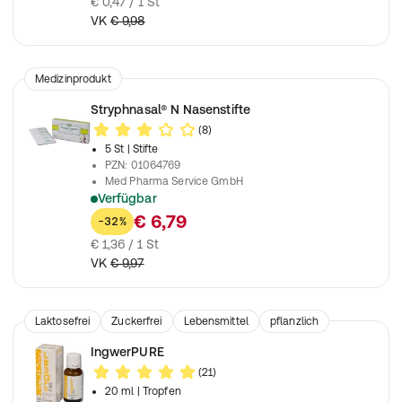
€ 0,47 / 1 St
VK
€ 9,98
Medizinprodukt
Stryphnasal® N Nasenstifte
(8)
5 St
| Stifte
PZN
:
01064769
Med Pharma Service GmbH
Verfügbar
Zur Stillung von Nasenbluten
€ 6,79
-32%
€ 1,36 / 1 St
VK
€ 9,97
Laktosefrei
Zuckerfrei
Lebensmittel
pflanzlich
Nahrungsergänzungsmittel
IngwerPURE
(21)
20 ml
| Tropfen