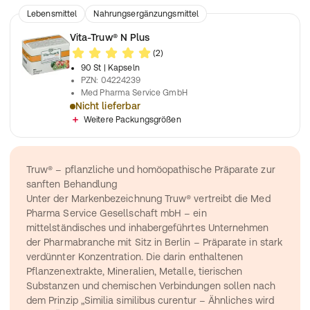
Lebensmittel
Nahrungsergänzungsmittel
Vita-Truw® N Plus
(2)
90 St
| Kapseln
PZN
:
04224239
Med Pharma Service GmbH
Nicht lieferbar
Mit Multivitamin- und Vitalstoffkombination und Aminosäuren
Weitere Packungsgrößen
Truw® – pflanzliche und homöopathische Präparate zur 
sanften Behandlung
Unter der Markenbezeichnung Truw® vertreibt die Med 
Pharma Service Gesellschaft mbH – ein 
mittelständisches und inhabergeführtes Unternehmen 
der Pharmabranche mit Sitz in Berlin – Präparate in stark 
verdünnter Konzentration. Die darin enthaltenen 
Pflanzenextrakte, Mineralien, Metalle, tierischen 
Substanzen und chemischen Verbindungen sollen nach 
dem Prinzip „Similia similibus curentur – Ähnliches wird 