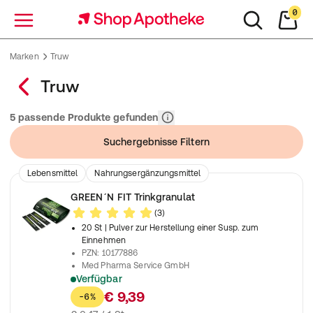
0
Menü
Marken
Truw
Truw
Relevanz
5 passende Produkte gefunden
Suchergebnisse Filtern
Lebensmittel
Nahrungsergänzungsmittel
GREEN´N FIT Trinkgranulat
(3)
20 St
| Pulver zur Herstellung einer Susp. zum
Einnehmen
PZN
:
10177886
Med Pharma Service GmbH
Verfügbar
Mit Vitaminen, Mineralstoffen, Taurin, Koffein und Pflanzenextr
€ 9,39
-6%