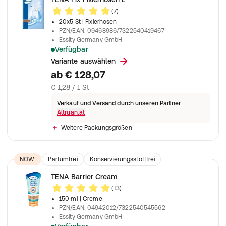
(7)
20x5 St
| Fixierhosen
PZN/EAN
:
09468986/7322540419467
Essity Germany GmbH
Verfügbar
Fixierhose zur Sicherung von großen, vorgeformten Inkontine
Variante auswählen
ab
€ 128,07
€ 1,28 / 1 St
Verkauf und Versand durch unseren Partner
Altruan.at
Weitere Packungsgrößen
NOW!
Parfumfrei
Konservierungsstofffrei
Dermatologisch getestet
TENA Barrier Cream
(13)
150 ml
| Creme
PZN/EAN
:
04942012/7322540545562
Essity Germany GmbH