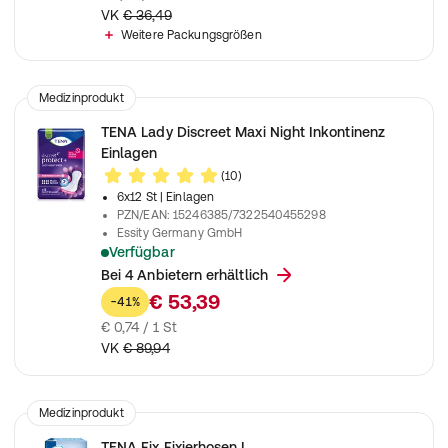
VK
€ 36,49
Weitere Packungsgrößen
Medizinprodukt
TENA Lady Discreet Maxi Night Inkontinenz
Einlagen
(10)
6x12 St
| Einlagen
PZN/EAN
:
15246385/7322540455298
Essity Germany GmbH
Verfügbar
Einlagen für maximalen Schutz in der Nacht bei mittelstarke
Bei 4 Anbietern erhältlich
€ 53,39
-41%
€ 0,74 / 1 St
VK
€ 89,94
Medizinprodukt
TENA Fix Fixierhosen L