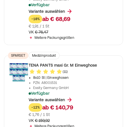
Verfügbar
Unisex Einweghosen zur Anwendung bei mittlere bis schwere
Variante auswählen
ab
€ 68,69
-10%
€ 1,91 / 1 St
VK
€ 76,47
Weitere Packungsgrößen
SPARSET
Medizinprodukt
TENA PANTS maxi Gr. M Einweghose
(11)
8x10 St
| Einweghosen
PZN
:
A8001531
Essity Germany GmbH
Verfügbar
Unisex Einweghosen zur Anwendung bei schwerer Inkontine
Variante auswählen
ab
€ 140,79
-12%
€ 1,76 / 1 St
VK
€ 159,92
Weitere Packungsgrößen