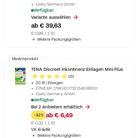
Essity Germany GmbH
Verfügbar
Pants für Männer zur Anwendung bei starker Inkontinenz und 
Variante auswählen
ab
€ 39,63
€ 0,99 / 1 St
Weitere Packungsgrößen
Medizinprodukt
TENA Discreet Inkontinenz Einlagen Mini Plus
(15)
20 St
| Einlagen
PZN/EAN
:
17981427/7322541085531
Essity Germany GmbH
Verfügbar
Für ein trockenes und sicheres Gefühl
Bei 2 Anbietern erhältlich
ab
€ 6,49
-32%
€ 0,32 / 1 St
VK
€ 9,49
Weitere Packungsgrößen