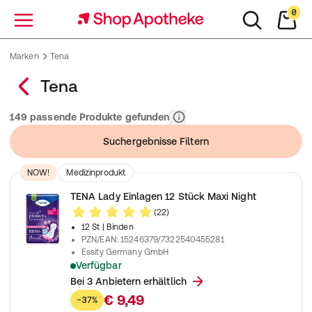
0
Menü
Marken
Tena
Tena
Relevanz
149 passende Produkte gefunden
Suchergebnisse Filtern
NOW!
Medizinprodukt
TENA Lady Einlagen 12 Stück Maxi Night
(22)
12 St
| Binden
PZN/EAN
:
15246379/7322540455281
Essity Germany GmbH
Verfügbar
Einlagen für maximalen Schutz in der Nacht bei mittelstarke
Bei 3 Anbietern erhältlich
€ 9,49
-37%