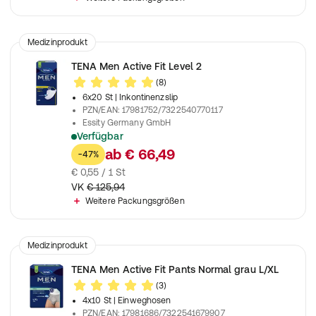
Medizinprodukt
TENA Men Active Fit Level 2
(8)
6x20 St
| Inkontinenzslip
PZN/EAN
:
17981752/7322540770117
Essity Germany GmbH
Verfügbar
Einlage für Männer zur Anwendung bei mittlerer Inkontinenz u
ab
€ 66,49
-47%
€ 0,55 / 1 St
VK
€ 125,94
Weitere Packungsgrößen
Medizinprodukt
TENA Men Active Fit Pants Normal grau L/XL
(3)
4x10 St
| Einweghosen
PZN/EAN
:
17981686/7322541679907