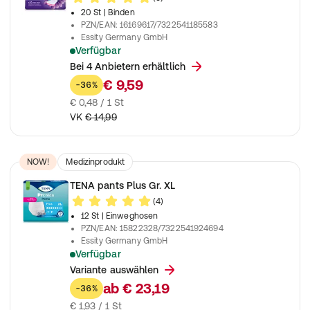
20 St
| Binden
PZN/EAN
:
16169617/7322541185583
Essity Germany GmbH
Verfügbar
Einlage für die Nacht zur Anwendung bei mittlerer Blasensch
Bei 4 Anbietern erhältlich
€ 9,59
-36%
€ 0,48 / 1 St
VK
€ 14,99
NOW!
Medizinprodukt
TENA pants Plus Gr. XL
(4)
12 St
| Einweghosen
PZN/EAN
:
15822328/7322541924694
Essity Germany GmbH
Verfügbar
Unisex Einweghosen zur Anwendung bei mittlere bis schwere
Variante auswählen
ab
€ 23,19
-36%
€ 1,93 / 1 St