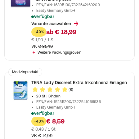
PZN/EAN
:
16395130/7322542169209
Essity Germany GmbH
Verfügbar
Unisex Einweghosen für die Nacht zur Anwendung bei mittler
Variante auswählen
ab
€ 18,99
-40%
€ 1,90 / 1 St
VK
€ 31,49
Weitere Packungsgrößen
Medizinprodukt
TENA Lady Discreet Extra Inkontinenz Einlagen
(8)
20 St
| Binden
PZN/EAN
:
15235200/7322541066936
Essity Germany GmbH
Verfügbar
Einlagen für maximalen Schutz bei mittelstarker Inkontinenz
€ 8,59
-43%
€ 0,43 / 1 St
VK
€ 14,99