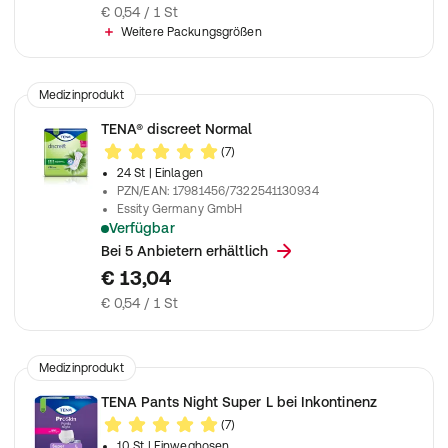
€ 0,54 / 1 St
Weitere Packungsgrößen
Medizinprodukt
TENA® discreet Normal
(7)
24 St
| Einlagen
PZN/EAN
:
17981456/7322541130934
Essity Germany GmbH
Verfügbar
Diskrete und sichere Einlagen für mittlere Blasenschwäche
Bei 5 Anbietern erhältlich
€ 13,04
€ 0,54 / 1 St
Medizinprodukt
TENA Pants Night Super L bei Inkontinenz
(7)
10 St
| Einweghosen