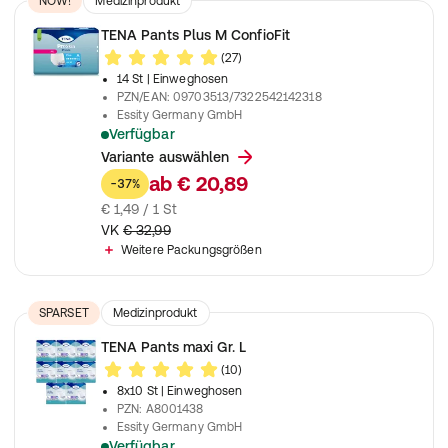
NOW!
Medizinprodukt
TENA Pants Plus M ConfioFit
(27)
14 St
| Einweghosen
PZN/EAN
:
09703513/7322542142318
Essity Germany GmbH
Verfügbar
Unisex Einweghosen zur Anwendung bei mittlere bis schwere
Variante auswählen
ab
€ 20,89
-37%
€ 1,49 / 1 St
VK
€ 32,99
Weitere Packungsgrößen
SPARSET
Medizinprodukt
TENA Pants maxi Gr. L
(10)
8x10 St
| Einweghosen
PZN
:
A8001438
Essity Germany GmbH
Verfügbar