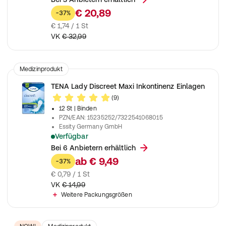
€ 20,89
-37%
€ 1,74 / 1 St
VK
€ 32,99
Medizinprodukt
TENA Lady Discreet Maxi Inkontinenz Einlagen
(9)
12 St
| Binden
PZN/EAN
:
15235252/7322541068015
Essity Germany GmbH
Verfügbar
Einlagen für maximalen Schutz bei mittelstarker Inkontinenz
Bei 6 Anbietern erhältlich
ab
€ 9,49
-37%
€ 0,79 / 1 St
VK
€ 14,99
Weitere Packungsgrößen