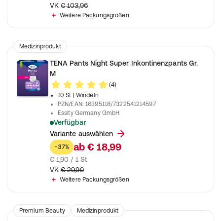
VK
€ 103,96
Weitere Packungsgrößen
Medizinprodukt
TENA Pants Night Super Inkontinenzpants Gr.
M
(4)
10 St
| Windeln
PZN/EAN
:
16395118/7322541214597
Essity Germany GmbH
Verfügbar
Unisex Einweghosen für die Nacht zur Anwendung bei mittler
Variante auswählen
ab
€ 18,99
-37%
€ 1,90 / 1 St
VK
€ 29,99
Weitere Packungsgrößen
Premium Beauty
Medizinprodukt