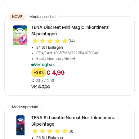
NOW!
Medizinprodukt
TENA Discreet Mini Magic Inkontinenz
Slipeinlagen
(14)
34 St
| Einlagen
PZN/EAN
:
13857156/7322541079349
Essity Germany GmbH
Verfügbar
Einlagen zur Anwendung bei leichter Blasenschwäche
€ 4,99
-38%
€ 0,15 / 1 St
VK
€ 7,99
Medizinprodukt
TENA Silhouette Normal Noir Inkontinenz
Slipeinlage
(8)
26 St
| Einlagen