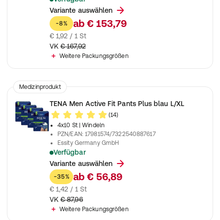
Unisex Einweghosen zur Anwendung bei schwerer Inkontine
Variante auswählen
ab
€ 153,79
-8%
€ 1,92 / 1 St
VK
€ 167,92
Weitere Packungsgrößen
Medizinprodukt
TENA Men Active Fit Pants Plus blau L/XL
(14)
4x10 St
| Windeln
PZN/EAN
:
17981574/7322540887617
Essity Germany GmbH
Verfügbar
Pants für Männer zur Anwendung bei starker Inkontinenz und 
Variante auswählen
ab
€ 56,89
-35%
€ 1,42 / 1 St
VK
€ 87,96
Weitere Packungsgrößen