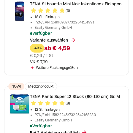
TENA Silhouette Mini Noir Inkontinenz Einlagen
(3)
18 St
| Einlagen
PZN/EAN
:
15896982/7322541151991
Essity Germany GmbH
Verfügbar
Schwarze Einlagen zur Anwendung bei leichter Blasenschwäc
Variante auswählen
ab
€ 4,59
-43%
€ 0,26 / 1 St
VK
€ 7,99
Weitere Packungsgrößen
NOW!
Medizinprodukt
TENA Pants Super 12 Stück (80-110 cm) Gr. M
(8)
12 St
| Einlagen
PZN/EAN
:
15822245/7322542168233
Essity Germany GmbH
Verfügbar
Unisex Einweghosen zur Anwendung bei mittlere bis schwere
Bei 3 Anbietern erhältlich