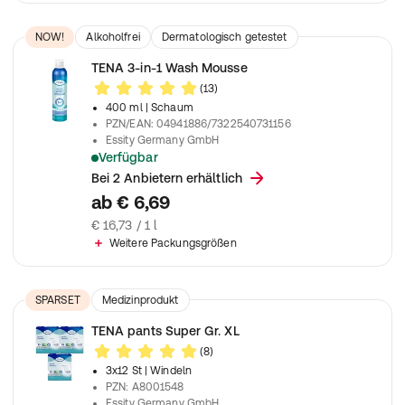
NOW!
Alkoholfrei
Dermatologisch getestet
TENA 3-in-1 Wash Mousse
(13)
400 ml
| Schaum
PZN/EAN
:
04941886/7322540731156
Essity Germany GmbH
Verfügbar
Ideal für die häufige Reinigung, insbesondere bei der Inkonti
Bei 2 Anbietern erhältlich
ab
€ 6,69
€ 16,73 / 1 l
Weitere Packungsgrößen
SPARSET
Medizinprodukt
TENA pants Super Gr. XL
(8)
3x12 St
| Windeln
PZN
:
A8001548
Essity Germany GmbH