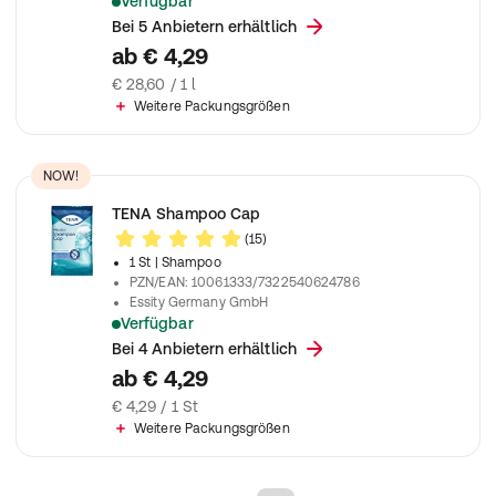
Verfügbar
Wasserabweisende Creme, ideal zur Vorbeugung und zum Schu
Bei 5 Anbietern erhältlich
ab
€ 4,29
€ 28,60 / 1 l
Weitere Packungsgrößen
NOW!
TENA Shampoo Cap
(15)
1 St
| Shampoo
PZN/EAN
:
10061333/7322540624786
Essity Germany GmbH
Verfügbar
Einweg-Waschhaube mit sanftem Shampoo und Spülung
Bei 4 Anbietern erhältlich
ab
€ 4,29
€ 4,29 / 1 St
Weitere Packungsgrößen