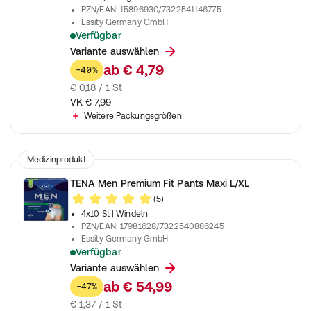
PZN/EAN
:
15896930/7322541146775
Essity Germany GmbH
Verfügbar
Schwarze Einlagen zur Anwendung bei leichter Blasenschwäc
Variante auswählen
ab
€ 4,79
-40%
€ 0,18 / 1 St
VK
€ 7,99
Weitere Packungsgrößen
Medizinprodukt
TENA Men Premium Fit Pants Maxi L/XL
(5)
4x10 St
| Windeln
PZN/EAN
:
17981628/7322540886245
Essity Germany GmbH
Verfügbar
Pants für Männer zur Anwendung bei starker Inkontinenz und 
Variante auswählen
ab
€ 54,99
-47%
€ 1,37 / 1 St