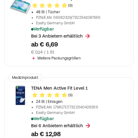
(9)
48 St
| Tücher
PZN/EAN
:
06082329/7322541087665
Essity Germany GmbH
Verfügbar
Große Feuchttücher zur Reinigung bei Inkontinenz
Bei 3 Anbietern erhältlich
ab
€ 6,69
€ 0,14 / 1 St
Weitere Packungsgrößen
Medizinprodukt
TENA Men Active Fit Level 1
(9)
24 St
| Einlagen
PZN/EAN
:
17981717/7322540426359
Essity Germany GmbH
Verfügbar
Einlage für Männer zur Anwendung bei leichter Inkontinenz un
Bei 6 Anbietern erhältlich
ab
€ 12,98