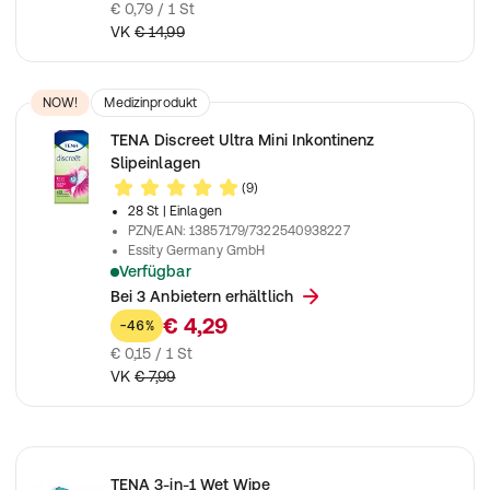
€ 0,79 / 1 St
VK
€ 14,99
NOW!
Medizinprodukt
TENA Discreet Ultra Mini Inkontinenz
Slipeinlagen
(9)
28 St
| Einlagen
PZN/EAN
:
13857179/7322540938227
Essity Germany GmbH
Verfügbar
Einlagen zur Anwendung bei leichter Blasenschwäche
Bei 3 Anbietern erhältlich
€ 4,29
-46%
€ 0,15 / 1 St
VK
€ 7,99
TENA 3-in-1 Wet Wipe