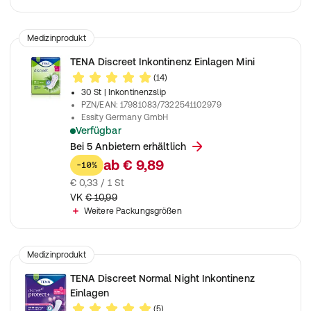
Medizinprodukt
TENA Discreet Inkontinenz Einlagen Mini
(14)
30 St
| Inkontinenzslip
PZN/EAN
:
17981083/7322541102979
Essity Germany GmbH
Verfügbar
Zur Anwendung bei leichter Blasenschwäche
Bei 5 Anbietern erhältlich
ab
€ 9,89
-10%
€ 0,33 / 1 St
VK
€ 10,99
Weitere Packungsgrößen
Medizinprodukt
TENA Discreet Normal Night Inkontinenz
Einlagen
(5)