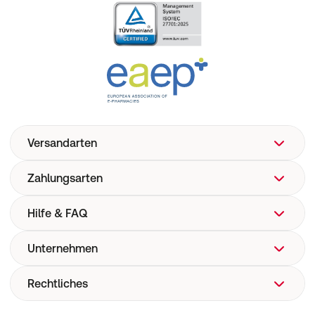
Versandarten
Zahlungsarten
Hilfe & FAQ
Unternehmen
FAQ
Hilfe
Rechtliches
Über uns
Versand
Corporate Website
Pharmakovigilanz