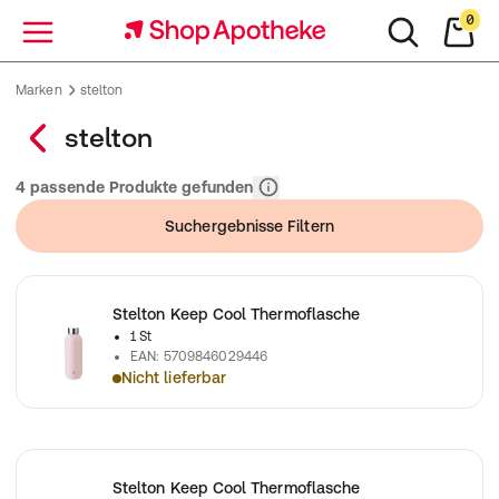
0
Menü
Marken
stelton
stelton
Relevanz
4 passende Produkte gefunden
Suchergebnisse Filtern
Stelton Keep Cool Thermoflasche
1 St
EAN
:
5709846029446
Nicht lieferbar
Stelton Keep Cool Thermoflasche
Stelton Keep Cool Thermoflasche