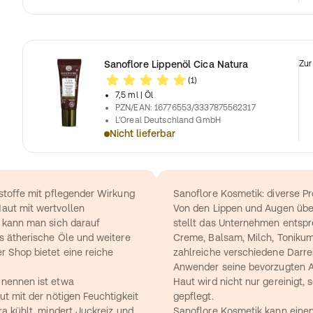
Sanoflore Lippenöl Cica Natura
Zur
(1)
7,5 ml
| Öl
PZN/EAN
:
16776553/3337875562317
L'Oreal Deutschland GmbH
Nicht lieferbar
sstoffe mit pflegender Wirkung
Sanoflore Kosmetik: diverse P
ut mit wertvollen 
Von den Lippen und Augen über
 kann man sich darauf 
stellt das Unternehmen entspr
s ätherische Öle und weitere 
Creme, Balsam, Milch, Tonikum,
 Shop bietet eine reiche 
zahlreiche verschiedene Darre
Anwender seine bevorzugten Art
nennen ist etwa 
Haut wird nicht nur gereinigt,
t mit der nötigen Feuchtigkeit 
gepflegt.
a kühlt, mindert Juckreiz und 
Sanoflore Kosmetik kann einen 