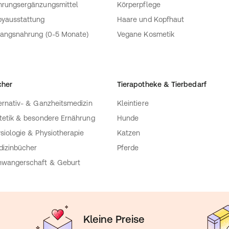
rungsergänzungsmittel
Körperpflege
yausstattung
Haare und Kopfhaut
angsnahrung (0-5 Monate)
Vegane Kosmetik
cher
Tierapotheke & Tierbedarf
ernativ- & Ganzheitsmedizin
Kleintiere
tetik & besondere Ernährung
Hunde
siologie & Physiotherapie
Katzen
izinbücher
Pferde
wangerschaft & Geburt
Kleine Preise