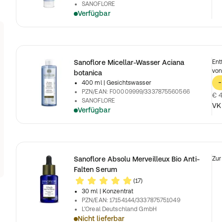
SANOFLORE
Verfügbar
Sanoflore Micellar-Wasser Aciana
Ent
von
botanica
400 ml
| Gesichtswasser
-
PZN/EAN
:
F00009999/3337875560566
€ 4
SANOFLORE
VK
Verfügbar
Sanoflore Absolu Merveilleux Bio Anti-
Zur
Falten Serum
(17)
30 ml
| Konzentrat
PZN/EAN
:
17154144/3337875751049
L'Oreal Deutschland GmbH
Nicht lieferbar