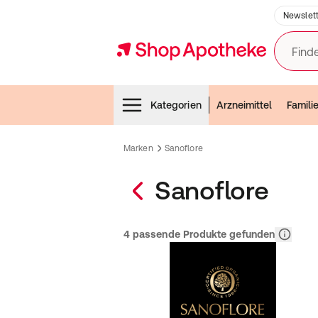
Newslett
Finde
Menubar
Kategorien
Arzneimittel
Famili
Marken
Sanoflore
Sanoflore
Relevanz
4 passende Produkte gefunden