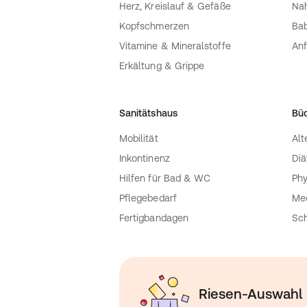
Herz, Kreislauf & Gefäße
Nah
Kopfschmerzen
Bab
Vitamine & Mineralstoffe
Anf
Erkältung & Grippe
Sanitätshaus
Bü
Mobilität
Alt
Inkontinenz
Diä
Hilfen für Bad & WC
Phy
Pflegebedarf
Med
Fertigbandagen
Sch
Riesen-Auswahl