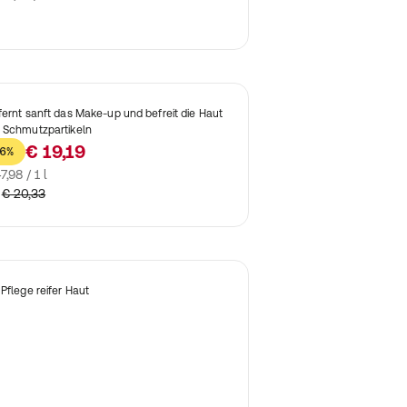
fernt sanft das Make-up und befreit die Haut
 Schmutzpartikeln
€ 19,19
6%
7,98 / 1 l
€ 20,33
 Pflege reifer Haut