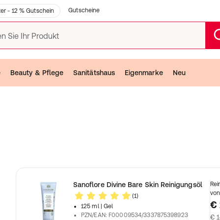
Gutscheine
er - 12 % Gutschein
n Sie Ihr Produkt
e
Beauty & Pflege
Sanitätshaus
Eigenmarke
Neu
Sanoflore Divine Bare Skin Reinigungsöl
Rei
von
(1)
€ 
125 ml
| Gel
PZN/EAN
:
F00009534/3337875398923
€ 1