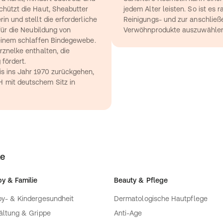
hützt die Haut, Sheabutter 
jedem Alter leisten. So ist es r
n und stellt die erforderliche 
Reinigungs- und zur anschlie
für die Neubildung von 
Verwöhnprodukte auszuwählen
 einem schlaffen Bindegewebe. 
znelke enthalten, die 
 fördert.
s ins Jahr 1970 zurückgehen, 
mit deutschem Sitz in 
ke
y & Familie
Beauty & Pflege
y- & Kindergesundheit
Dermatologische Hautpflege
ältung & Grippe
Anti-Age