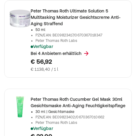
Peter Thomas Roth Ultimate Solution 5
Multitasking Moisturizer Gesichtscreme Anti-
Aging Straffend
50 ml
PZN/EAN
:
BE09823417/0670367018347
Peter Thomas Roth Labs
Verfügbar
Peter Thomas Roth - Peter Thomas Roth - Ultimate Solution 5 M
Bei 4 Anbietern erhältlich
€ 56,92
€ 1.138,40 / 1 l
Peter Thomas Roth Cucumber Gel Mask 30ml
Gesichtsmaske Anti-Aging Feuchtigkeitspflege
30 ml
| Gesichtsmaske
PZN/EAN
:
BE09823402/0670367010662
Peter Thomas Roth Labs
Verfügbar
Peter Thomas Roth - Cucumber Gel Mask 30ml