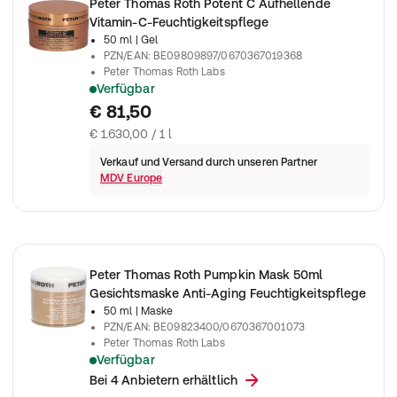
Peter Thomas Roth Potent C Aufhellende
Vitamin-C-Feuchtigkeitspflege
50 ml
| Gel
PZN/EAN
:
BE09809897/0670367019368
Peter Thomas Roth Labs
Verfügbar
Hilft, fahle Haut, einen ungleichmäßigen Teint und braune Fle
€ 81,50
€ 1.630,00 / 1 l
Verkauf und Versand durch unseren Partner
MDV Europe
Peter Thomas Roth Pumpkin Mask 50ml
Gesichtsmaske Anti-Aging Feuchtigkeitspflege
50 ml
| Maske
PZN/EAN
:
BE09823400/0670367001073
Peter Thomas Roth Labs
Verfügbar
Peter Thomas Roth - Pumpkin Mask 50ml
Bei 4 Anbietern erhältlich