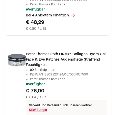
Peter Thomas Roth Labs
Verfügbar
Die Gelpflaster für die Augenpartie helfen, Feuchtigkeit zu s
Bei 4 Anbietern erhältlich
€ 48,29
€ 0,80 / 1 St
Peter Thomas Roth FIRMx® Collagen Hydra Gel
Face & Eye Patches Augenpflege Straffend
Feuchtigkeit
90 St
| Gelplatten
PZN/EAN
:
BE09823424/0670367017500
Peter Thomas Roth Labs
Verfügbar
Peter Thomas Roth - FIRMx® Collagen Hydra-Gel Face & Eye 
€ 76,00
€ 0,84 / 1 St
Verkauf und Versand durch unseren Partner
MDV Europe