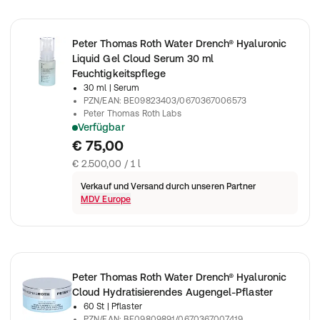
Peter Thomas Roth Water Drench® Hyaluronic
Liquid Gel Cloud Serum 30 ml
Feuchtigkeitspflege
30 ml
| Serum
PZN/EAN
:
BE09823403/0670367006573
Peter Thomas Roth Labs
Verfügbar
Peter Thomas Roth - Water Drench® Hyaluronic Liquid Gel Cl
€ 75,00
€ 2.500,00 / 1 l
Verkauf und Versand durch unseren Partner
MDV Europe
Peter Thomas Roth Water Drench® Hyaluronic
Cloud Hydratisierendes Augengel-Pflaster
60 St
| Pflaster
PZN/EAN
:
BE09809891/0670367007419