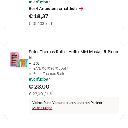
Verfügbar
Peter Thomas Roth - FirmX® Peeling Gel 30ml
Bei 4 Anbietern erhältlich
€ 18,37
€ 612,33 / 1 l
Peter Thomas Roth - Hello, Mini Masks! 5-Piece
Kit
1 St
EAN
:
0670367020517
Peter Thomas Roth
Verfügbar
Peter Thomas Roth - Hello, Mini Masks! 5-Piece Kit
€ 23,00
€ 23,00 / 1 St
Verkauf und Versand durch unseren Partner
MDV Europe