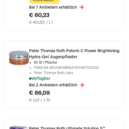
+Extra-Aktion¹³
Bei 7 Anbietern erhältlich
€ 60,23
€ 401,53 / 1 l
Peter Thomas Roth Potent-C Power Brightening
Hydra-Gel Augenpflaster
60 St
| Pflaster
PZN/EAN
:
BE09809895/0670367014233
Peter Thomas Roth Labs
Verfügbar
Diese revitalisierenden Gelpflaster für die Augenpartie setzen
Bei 2 Anbietern erhältlich
€ 66,09
€ 1,10 / 1 St
Peter Thomas Roth Ultimate Solution 5™