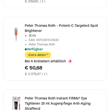
€ 269,80 / 1 l
Peter Thomas Roth - Potent-C Targeted Spot
Brightener
15 ml
EAN
:
0670367009130
Peter Thomas Roth
Verfügbar
Peter Thomas Roth - Potent-C Targeted Spot Brightener
+Extra-Aktion¹³
Bei 4 Anbietern erhältlich
€ 50,68
€ 3.378,67 / 1 l
Peter Thomas Roth Instant FIRMx® Eye
Tightener 15 ml Augenpflege Anti-Aging
Straffend