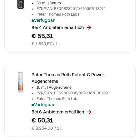
30 ml
| Serum
PZN/EAN
:
BE09823410/0670367013212
Peter Thomas Roth Labs
Verfügbar
Peter Thomas Roth - Retinol Fusion PM Night Serum 1 fl oz
Bei 4 Anbietern erhältlich
€ 55,31
€ 1.843,67 / 1 l
Peter Thomas Roth Potent C Power
Augencreme
15 ml
| Augencreme
PZN/EAN
:
BE09809898/0670367008799
Peter Thomas Roth Labs
Verfügbar
Diese feuchtigkeitsspendende Augencreme enthält 10 % THD-As
Bei 6 Anbietern erhältlich
€ 50,31
€ 3.354,00 / 1 l