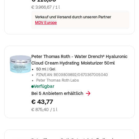
€ 3.966,67 / 1 l
Verkauf und Versand durch unseren Partner
MDV Europe
Peter Thomas Roth - Water Drench® Hyaluronic
Cloud Cream Hydrating Moisturizer 50ml
50 ml
| Gel
PZN/EAN
:
BE09809892/0670367005040
Peter Thomas Roth Labs
Verfügbar
Bei 5 Anbietern erhältlich
€ 43,77
€ 875,40 / 1 l