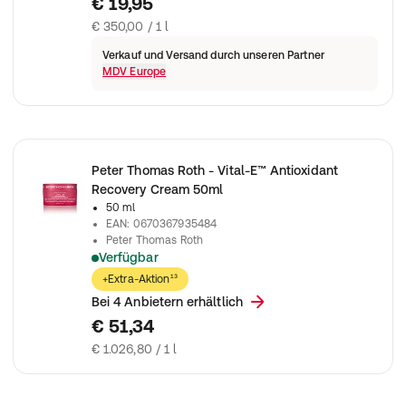
€ 19,95
€ 350,00 / 1 l
Verkauf und Versand durch unseren Partner
MDV Europe
Peter Thomas Roth - Vital-E™ Antioxidant
Recovery Cream 50ml
50 ml
EAN
:
0670367935484
Peter Thomas Roth
Verfügbar
Peter Thomas Roth - Vital-E™ Antioxidant Recovery Cream 50
+Extra-Aktion¹³
Bei 4 Anbietern erhältlich
€ 51,34
€ 1.026,80 / 1 l