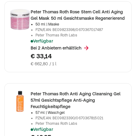
Peter Thomas Roth Rose Stem Cell Anti Aging
Gel Mask 50 ml Gesichtsmaske Regenerierend
50 ml
| Maske
PZN/EAN
:
BE09823398/0670367017487
Peter Thomas Roth Labs
Verfügbar
Peter Thomas Roth - Rose Stem Cell Anti-Aging Gel Mask 50m
Bei 2 Anbietern erhältlich
€ 33,14
€ 662,80 / 1 l
Peter Thomas Roth Anti Aging Cleansing Gel
57ml Gesichtspflege Anti-Aging
Feuchtigkeitspflege
57 ml
| Waschgel
PZN/EAN
:
BE09823390/0670367815021
Peter Thomas Roth Labs
Verfügbar
Peter Thomas Roth - Anti-Aging Cleansing Gel 57ml