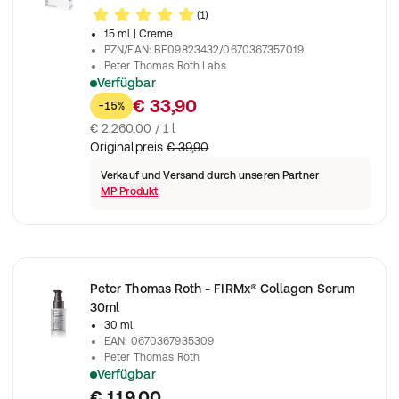
(1)
15 ml
| Creme
PZN/EAN
:
BE09823432/0670367357019
Peter Thomas Roth Labs
Verfügbar
INSTANT FIRM X EYE 15ml
€ 33,90
-15%
€ 2.260,00 / 1 l
Originalpreis
€ 39,90
Verkauf und Versand durch unseren Partner
MP Produkt
Peter Thomas Roth - FIRMx® Collagen Serum
30ml
30 ml
EAN
:
0670367935309
Peter Thomas Roth
Verfügbar
Peter Thomas Roth - FIRMx® Collagen Serum 30ml
€ 119,00