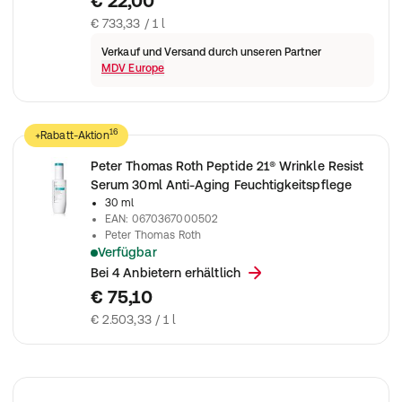
€ 22,00
€ 733,33 / 1 l
Verkauf und Versand durch unseren Partner
MDV Europe
16
+Rabatt-Aktion
Peter Thomas Roth Peptide 21® Wrinkle Resist
Serum 30ml Anti-Aging Feuchtigkeitspflege
30 ml
EAN
:
0670367000502
Peter Thomas Roth
Verfügbar
Peter Thomas Roth Peptide 21 Wrinkle Resist Serum
Bei 4 Anbietern erhältlich
€ 75,10
€ 2.503,33 / 1 l