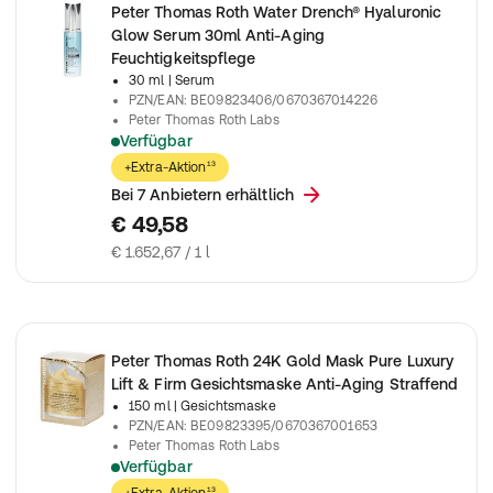
Peter Thomas Roth Water Drench® Hyaluronic
Glow Serum 30ml Anti-Aging
Feuchtigkeitspflege
30 ml
| Serum
PZN/EAN
:
BE09823406/0670367014226
Peter Thomas Roth Labs
Verfügbar
Peter Thomas Roth - Water Drench® Hyaluronic Glow Serum 
+Extra-Aktion¹³
Bei 7 Anbietern erhältlich
€ 49,58
€ 1.652,67 / 1 l
Peter Thomas Roth 24K Gold Mask Pure Luxury
Lift & Firm Gesichtsmaske Anti-Aging Straffend
150 ml
| Gesichtsmaske
PZN/EAN
:
BE09823395/0670367001653
Peter Thomas Roth Labs
Verfügbar
Peter Thomas Roth - 24K Gold Mask Pure Luxury Lift & Firm 5.1 