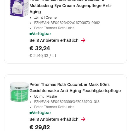
Multitasking Eye Cream Augenpflege Anti-
Aging
15 ml
| Creme
PZN/EAN
:
BE09823422/0670367019962
Peter Thomas Roth Labs
Verfügbar
Peter Thomas Roth - Ultimate Solution 5™ Multitasking Eye C
Bei 3 Anbietern erhältlich
€ 32,24
€ 2.149,33 / 1 l
Peter Thomas Roth Cucumber Mask 50ml
Gesichtsmaske Anti-Aging Feuchtigkeitspflege
50 ml
| Maske
PZN/EAN
:
BE09823399/0670367001318
Peter Thomas Roth Labs
Verfügbar
Peter Thomas Roth - Cucumber Mask 50ml
Bei 3 Anbietern erhältlich
€ 29,82