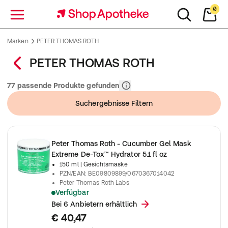
0
Menü
Marken
PETER THOMAS ROTH
PETER THOMAS ROTH
Relevanz
77 passende Produkte gefunden
Suchergebnisse Filtern
Peter Thomas Roth - Cucumber Gel Mask
Extreme De-Tox™ Hydrator 5.1 fl oz
150 ml
| Gesichtsmaske
PZN/EAN
:
BE09809899/0670367014042
Peter Thomas Roth Labs
Verfügbar
Erfrischende Gurken-Gelmaske mit botanischen Extrakten für ge
Bei 6 Anbietern erhältlich
€ 40,47