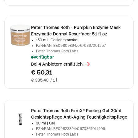
Peter Thomas Roth - Pumpkin Enzyme Mask
Enzymatic Dermal Resurfacer 5.1 fl oz
150 ml
| Gesichtsmaske
PZN/EAN
:
BE09809894/0670367001257
Peter Thomas Roth Labs
Verfügbar
Bei 4 Anbietern erhältlich
€ 50,31
€ 335,40 / 1 l
Peter Thomas Roth FirmX® Peeling Gel 30ml
Gesichtspflege Anti-Aging Feuchtigkeitspflege
30 ml
| Gel
PZN/EAN
:
BE09823394/0670367011409
Peter Thomas Roth Labs