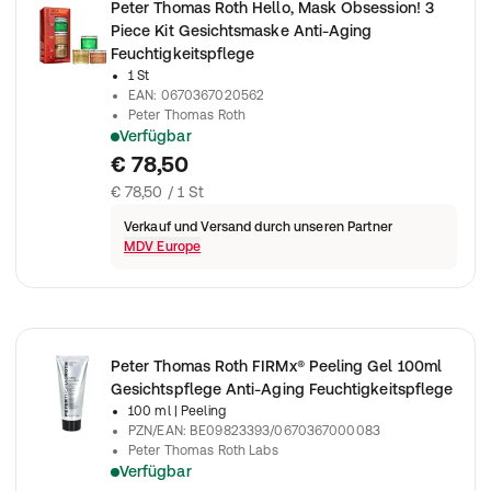
Peter Thomas Roth Hello, Mask Obsession! 3
Piece Kit Gesichtsmaske Anti-Aging
Feuchtigkeitspflege
1 St
EAN
:
0670367020562
Peter Thomas Roth
Verfügbar
Peter Thomas Roth - Hello, Mask Obsession! 3-Piece Kit
€ 78,50
€ 78,50 / 1 St
Verkauf und Versand durch unseren Partner
MDV Europe
Peter Thomas Roth FIRMx® Peeling Gel 100ml
Gesichtspflege Anti-Aging Feuchtigkeitspflege
100 ml
| Peeling
PZN/EAN
:
BE09823393/0670367000083
Peter Thomas Roth Labs
Verfügbar