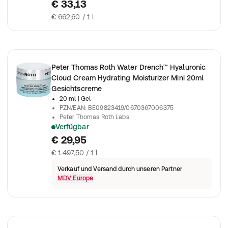
€ 33,13
€ 662,60 / 1 l
Peter Thomas Roth Water Drench™ Hyaluronic
Cloud Cream Hydrating Moisturizer Mini 20ml
Gesichtscreme
20 ml
| Gel
PZN/EAN
:
BE09823419/0670367006375
Peter Thomas Roth Labs
Verfügbar
Peter Thomas Roth - Water Drench™ Hyaluronic Cloud Cream H
€ 29,95
€ 1.497,50 / 1 l
Verkauf und Versand durch unseren Partner
MDV Europe