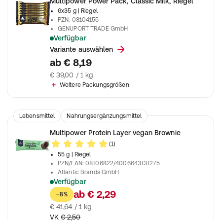
Multipower Power Pack, Classic Milk, Riegel
6x35 g
| Riegel
PZN
:
08104155
GENUPORT TRADE GmbH
Verfügbar
Mit Milchgeschmack
Variante auswählen
ab
€ 8,19
€ 39,00 / 1 kg
Weitere Packungsgrößen
Lebensmittel
Nahrungsergänzungsmittel
Multipower Protein Layer vegan Brownie
(1)
55 g
| Riegel
PZN/EAN
:
08106822/4006643131275
Atlantic Brands GmbH
Verfügbar
Leckerer High Protein Riegel für den Muskelaufbau
ab
€ 2,29
-8%
€ 41,64 / 1 kg
VK
€ 2,50