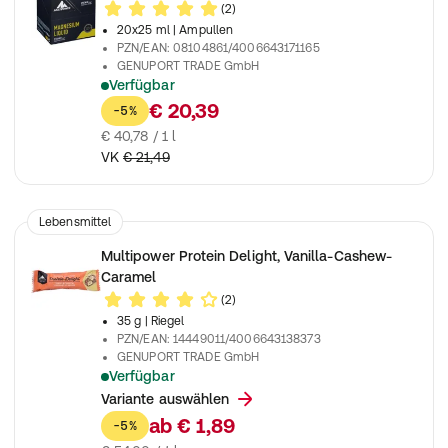
(2)
20x25 ml
| Ampullen
PZN/EAN
:
08104861/4006643171165
GENUPORT TRADE GmbH
Verfügbar
Mit einem hohen Gehalt an Magnesium Citrat
€ 20,39
-5%
€ 40,78 / 1 l
VK
€ 21,49
Lebensmittel
Multipower Protein Delight, Vanilla-Cashew-
Caramel
(2)
35 g
| Riegel
PZN/EAN
:
14449011/4006643138373
GENUPORT TRADE GmbH
Verfügbar
Leckerer Proteinsnack mit weichem Kern und echten Nuss-S
Variante auswählen
ab
€ 1,89
-5%