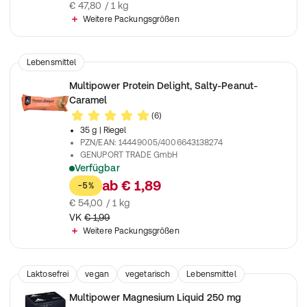
€ 47,80 / 1 kg
Weitere Packungsgrößen
Lebensmittel
Multipower Protein Delight, Salty-Peanut-
Caramel
(6)
35 g
| Riegel
PZN/EAN
:
14449005/4006643138274
GENUPORT TRADE GmbH
Verfügbar
Leckerer Proteinsnack mit weichem Kern und echten Nuss-S
ab
€ 1,89
-5%
€ 54,00 / 1 kg
VK
€ 1,99
Weitere Packungsgrößen
Laktosefrei
vegan
vegetarisch
Lebensmittel
Nahrungsergänzungsmittel
Multipower Magnesium Liquid 250 mg