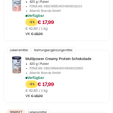
420 g
| Pulver
PZN/EAN
:
08109695/4006643011010
Atlantic Brands GmbH
Verfügbar
Zur Unterstützung beim Muskelaufbau
€ 17,99
-5%
€ 42,83 / 1 kg
VK
€ 18,99
Lebensmittel
Nahrungsergänzungsmittel
Multipower Creamy Protein Schokolade
420 g
| Pulver
PZN/EAN
:
08109694/4006643010990
Atlantic Brands GmbH
Verfügbar
Zur Unterstützung beim Muskelaufbaui
€ 17,99
-5%
€ 42,83 / 1 kg
VK
€ 18,99
SPARSET
Lebensmittel