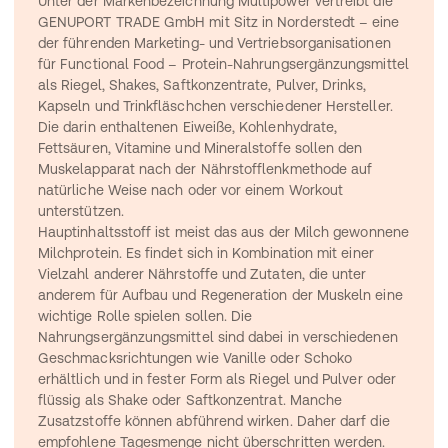
Unter der Markenbezeichnung Multipower vertreibt die 
GENUPORT TRADE GmbH mit Sitz in Norderstedt – eine 
der führenden Marketing- und Vertriebsorganisationen 
für Functional Food – Protein-Nahrungsergänzungsmittel 
als Riegel, Shakes, Saftkonzentrate, Pulver, Drinks, 
Kapseln und Trinkfläschchen verschiedener Hersteller. 
Die darin enthaltenen Eiweiße, Kohlenhydrate, 
Fettsäuren, 
Vitamine und Mineralstoffe
 sollen den 
Muskelapparat nach der Nährstofflenkmethode auf 
natürliche Weise nach oder vor einem Workout 
unterstützen.
Hauptinhaltsstoff ist meist das aus der Milch gewonnene 
Milchprotein. Es findet sich in Kombination mit einer 
Vielzahl anderer Nährstoffe und Zutaten, die unter 
anderem für Aufbau und Regeneration der Muskeln eine 
wichtige Rolle spielen sollen. Die 
Nahrungsergänzungsmittel sind dabei in verschiedenen 
Geschmacksrichtungen wie Vanille oder Schoko 
erhältlich und in fester Form als Riegel und Pulver oder 
flüssig als Shake oder Saftkonzentrat. Manche 
Zusatzstoffe können abführend wirken. Daher darf die 
empfohlene Tagesmenge nicht überschritten werden.