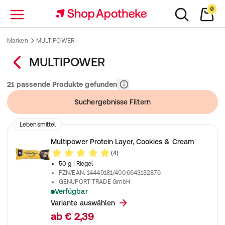
0
Menü
Marken
MULTIPOWER
MULTIPOWER
Relevanz
21 passende Produkte gefunden
Suchergebnisse Filtern
Lebensmittel
Multipower Protein Layer, Cookies & Cream
(4)
50 g
| Riegel
PZN/EAN
:
14449181/4006643132876
GENUPORT TRADE GmbH
Verfügbar
Ein kraftvoller Protein-Snack mit 3 leckeren Schichten
Variante auswählen
ab
€ 2,39