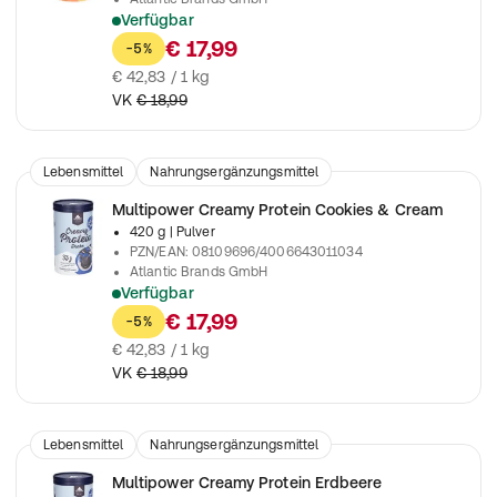
Verfügbar
Zur Unterstützung beim Muskelaufbau
€ 17,99
-5%
€ 42,83 / 1 kg
VK
€ 18,99
Lebensmittel
Nahrungsergänzungsmittel
Multipower Creamy Protein Cookies & Cream
420 g
| Pulver
PZN/EAN
:
08109696/4006643011034
Atlantic Brands GmbH
Verfügbar
Zur Unterstützung beim Muskelaufbau
€ 17,99
-5%
€ 42,83 / 1 kg
VK
€ 18,99
Lebensmittel
Nahrungsergänzungsmittel
Multipower Creamy Protein Erdbeere