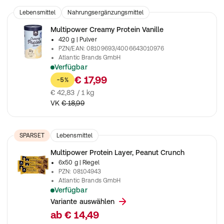
Lebensmittel
Nahrungsergänzungsmittel
Multipower Creamy Protein Vanille
420 g
| Pulver
PZN/EAN
:
08109693/4006643010976
Atlantic Brands GmbH
Verfügbar
Zur Unterstützung beim Muskelaufbau
€ 17,99
-5%
€ 42,83 / 1 kg
VK
€ 18,99
SPARSET
Lebensmittel
Multipower Protein Layer, Peanut Crunch
6x50 g
| Riegel
PZN
:
08104943
Atlantic Brands GmbH
Verfügbar
Ein kraftvoller Protein-Snack mit 3 leckeren Schichten
Variante auswählen
ab
€ 14,49