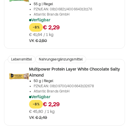
55 g
| Riegel
PZN/EAN
:
08106821/4006643131176
Atlantic Brands GmbH
Verfügbar
Leckerer High Protein Riegel für den Muskelaufbau
€ 2,29
-8%
€ 41,64 / 1 kg
VK
€ 2,50
Lebensmittel
Nahrungsergänzungsmittel
Multipower Protein Layer White Chocolate Salty
Almond
50 g
| Riegel
PZN/EAN
:
08109700/4006643132678
Atlantic Brands GmbH
Verfügbar
Ideal als Snack für Zwischendurch
€ 2,29
-8%
€ 45,80 / 1 kg
VK
€ 2,49