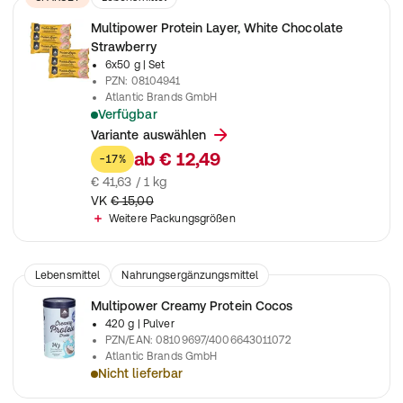
Nahrungsergänzungsmittel
Multipower Protein Layer, White Chocolate
Strawberry
6x50 g
| Set
PZN
:
08104941
Atlantic Brands GmbH
Verfügbar
Ein kraftvoller Protein-Snack mit 3 leckeren Schichten
Variante auswählen
ab
€ 12,49
-17%
€ 41,63 / 1 kg
VK
€ 15,00
Weitere Packungsgrößen
Lebensmittel
Nahrungsergänzungsmittel
Multipower Creamy Protein Cocos
420 g
| Pulver
PZN/EAN
:
08109697/4006643011072
Atlantic Brands GmbH
Nicht lieferbar
Zur Unterstützung beim Muskelaufbau