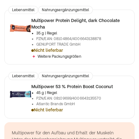
Lebensmittel
Nahrungsergänzungsmittel
Multipower Protein Delight, dark Chocolate
Mocha
35 g
| Riegel
PZN/EAN
:
08104864/4006643138878
GENUPORT TRADE GmbH
Nicht lieferbar
Leckerer Proteinsnack mit weichem Kern und echten Nuss-S
Weitere Packungsgrößen
Lebensmittel
Nahrungsergänzungsmittel
Multipower 53 % Protein Boost Coconut
45 g
| Riegel
PZN/EAN
:
08109699/4006643135570
Atlantic Brands GmbH
Nicht lieferbar
Mit bis zu 24 g Protein pro Riegel
Multipower für den Aufbau und Erhalt der Muskeln