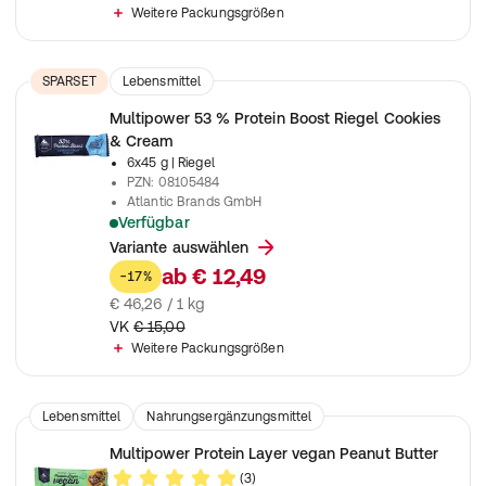
Weitere Packungsgrößen
SPARSET
Lebensmittel
Multipower 53 % Protein Boost Riegel Cookies
& Cream
6x45 g
| Riegel
PZN
:
08105484
Atlantic Brands GmbH
Verfügbar
Proteinriegel in Geschmacksrichtung: Cookies & Cream
Variante auswählen
ab
€ 12,49
-17%
€ 46,26 / 1 kg
VK
€ 15,00
Weitere Packungsgrößen
Lebensmittel
Nahrungsergänzungsmittel
Multipower Protein Layer vegan Peanut Butter
(3)