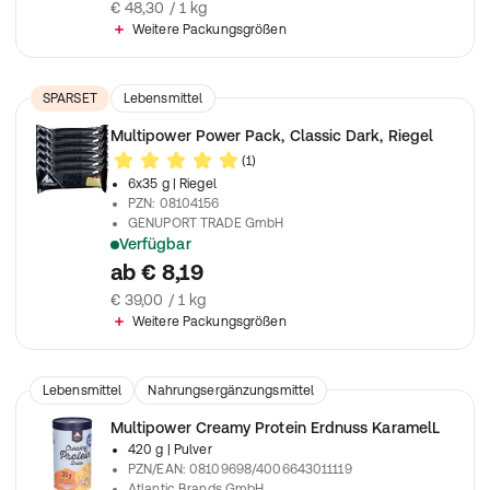
€ 48,30 / 1 kg
Weitere Packungsgrößen
SPARSET
Lebensmittel
Nahrungsergänzungsmittel
Multipower Power Pack, Classic Dark, Riegel
(1)
6x35 g
| Riegel
PZN
:
08104156
GENUPORT TRADE GmbH
Verfügbar
Mit Schokoladengeschmack
ab
€ 8,19
€ 39,00 / 1 kg
Weitere Packungsgrößen
Lebensmittel
Nahrungsergänzungsmittel
Multipower Creamy Protein Erdnuss KaramelL
420 g
| Pulver
PZN/EAN
:
08109698/4006643011119
Atlantic Brands GmbH