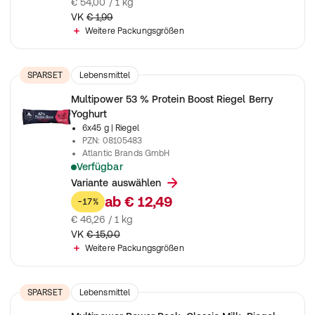
€ 54,00 / 1 kg
VK
€ 1,99
Weitere Packungsgrößen
SPARSET
Lebensmittel
Multipower 53 % Protein Boost Riegel Berry
Yoghurt
6x45 g
| Riegel
PZN
:
08105483
Atlantic Brands GmbH
Verfügbar
Proteinriegel mit Waldbeergeschmack
Variante auswählen
ab
€ 12,49
-17%
€ 46,26 / 1 kg
VK
€ 15,00
Weitere Packungsgrößen
SPARSET
Lebensmittel
Nahrungsergänzungsmittel