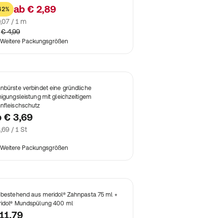
ab
€ 2,89
42%
,07 / 1 m
€ 4,99
Weitere Packungsgrößen
nbürste verbindet eine gründliche
nigungsleistung mit gleichzeitigem
nfleischschutz
b
€ 3,69
,69 / 1 St
Weitere Packungsgrößen
 bestehend aus meridol® Zahnpasta 75 ml +
idol® Mundspülung 400 ml
11,79