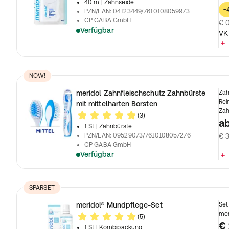
40 m
| Zahnseide
-
PZN/EAN
:
04123449/7610108059973
CP GABA GmbH
€ 0
Verfügbar
VK
NOW!
meridol Zahnfleischschutz Zahnbürste
Zah
Rei
mit mittelharten Borsten
Zah
(3)
a
1 St
| Zahnbürste
PZN/EAN
:
09529073/7610108057276
€ 3
CP GABA GmbH
Verfügbar
SPARSET
meridol® Mundpflege-Set
Set
mer
(5)
€ 
1 St
| Kombipackung