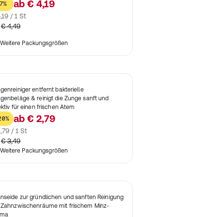
ab
€ 4,19
7%
,19 / 1 St
€ 4,49
Weitere Packungsgrößen
genreiniger entfernt bakterielle
genbeläge & reinigt die Zunge sanft und
ektiv für einen frischen Atem
ab
€ 2,79
20%
,79 / 1 St
€ 3,49
Weitere Packungsgrößen
nseide zur gründlichen und sanften Reinigung
 Zahnzwischenräume mit frischem Minz-
oma