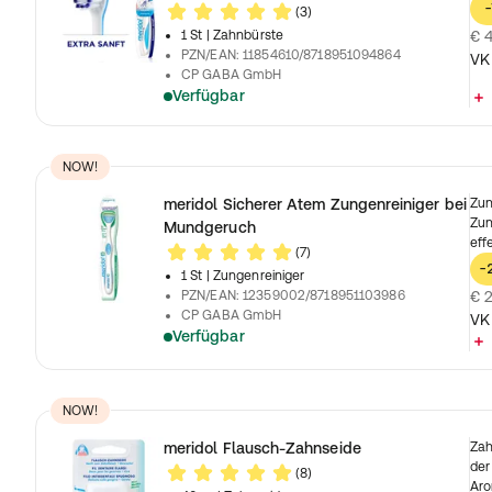
-
(3)
1 St
| Zahnbürste
€ 4
PZN/EAN
:
11854610/8718951094864
VK
CP GABA GmbH
Verfügbar
NOW!
meridol Sicherer Atem Zungenreiniger bei
Zun
Zun
Mundgeruch
eff
(7)
-
1 St
| Zungenreiniger
PZN/EAN
:
12359002/8718951103986
€ 2
CP GABA GmbH
VK
Verfügbar
NOW!
meridol Flausch-Zahnseide
Zah
der
(8)
Ar