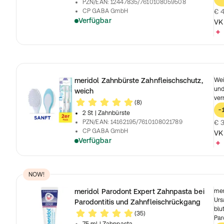
PZN/EAN
:
12447835/7610108059508
CP GABA GmbH
€ 4
Verfügbar
VK
meridol Zahnbürste Zahnfleischschutz,
Wei
und
weich
ver
(8)
-
2 St
| Zahnbürste
PZN/EAN
:
14162195/7610108021789
€ 3
CP GABA GmbH
VK
Verfügbar
NOW!
meridol Parodont Expert Zahnpasta bei
mer
Urs
Parodontitis und Zahnfleischrückgang
blu
(35)
Par