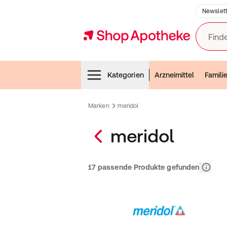
Newslett
Finde
Menubar
Kategorien
Arzneimittel
Famili
Marken
meridol
meridol
Relevan
17 passende Produkte gefunden