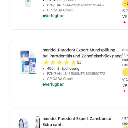
75 ml
| Zahnpasta
-
PZN/EAN
:
12442269/8718951115446
CP GABA GmbH
€ 7
Verfügbar
VK
meridol Parodont Expert Mundspülung
mer
Urs
bei Parodontitis und Zahnfleischrückgang
blu
(15)
Par
400 ml
| Spüllösung
-
PZN/EAN
:
18435098/8718951560772
CP GABA GmbH
€ 1
Verfügbar
VK
meridol Parodont Expert Zahnbürste
Han
irr
Extra sanft