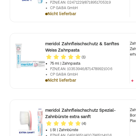
PZN/EAN
:
02471229/8718951705319
CP GABA GmbH
Nicht lieferbar
meridol Zahnfleischschutz & Sanftes
Zah
Zah
Weiss Zahnpasta
erh
(1)
75 ml
| Zahnpasta
PZN/EAN
:
10353946/8714789921006
CP GABA GmbH
Nicht lieferbar
meridol Zahnfleischschutz Spezial-
Zah
Bor
Zahnbürste extra sanft
Pla
(4)
1 St
| Zahnbürste
PZN/EAN
:
04919651/4007965114106