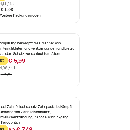
4,11 / 1 l
€ 11,98
Weitere Packungsgrößen
dspülung bekämpft die Ursache* von
nfleischbluten und -entzündungen und bietet
Stunden Schutz vor schlechtem Atem
€ 5,99
8%
4,98 / 1 l
€ 6,49
idol Zahnfleischschutz Zahnpasta bekämpft
 Ursache von Zahnfleischbluten,
nfleischentzündung, Zahnfleischrückgang
 Parodontitis
ab
€ 7,49
6%