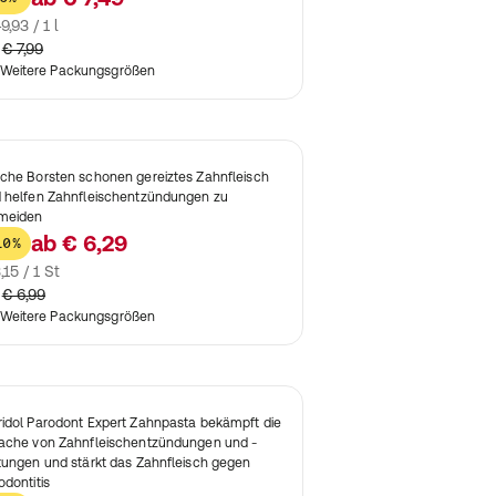
9,93 / 1 l
€ 7,99
Weitere Packungsgrößen
che Borsten schonen gereiztes Zahnfleisch
 helfen Zahnfleischentzündungen zu
meiden
ab
€ 6,29
10%
,15 / 1 St
€ 6,99
Weitere Packungsgrößen
idol Parodont Expert Zahnpasta bekämpft die
ache von Zahnfleischentzündungen und -
tungen und stärkt das Zahnfleisch gegen
odontitis