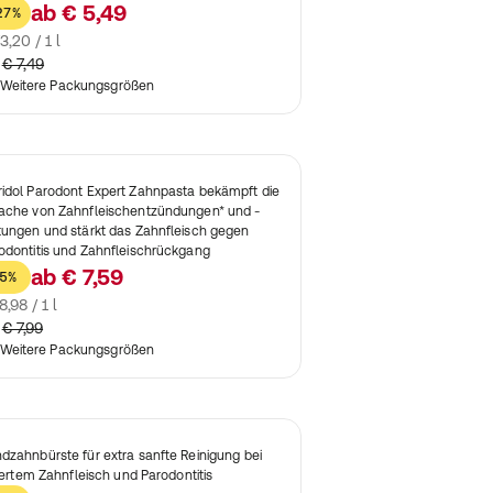
ab
€ 5,49
27%
3,20 / 1 l
€ 7,49
Weitere Packungsgrößen
idol Parodont Expert Zahnpasta bekämpft die
ache von Zahnfleischentzündungen* und -
tungen und stärkt das Zahnfleisch gegen
odontitis und Zahnfleischrückgang
ab
€ 7,59
5%
8,98 / 1 l
€ 7,99
Weitere Packungsgrößen
dzahnbürste für extra sanfte Reinigung bei
itiertem Zahnfleisch und Parodontitis