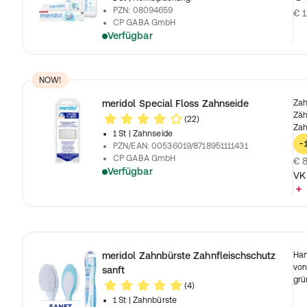
PZN
:
08094659
€ 1
CP GABA GmbH
Verfügbar
NOW!
meridol Special Floss Zahnseide
Zah
Zäh
(22)
Zah
1 St
| Zahnseide
-
PZN/EAN
:
00536019/8718951111431
CP GABA GmbH
€ 8
Verfügbar
VK
meridol Zahnbürste Zahnfleischschutz
Han
von
sanft
grü
(4)
1 St
| Zahnbürste