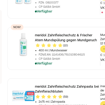
PZN
:
08100377
€ 1
CP GABA GmbH
VK
Verfügbar
NOW!
meridol Zahnfleischschutz & Frischer
Mun
Zah
Atem Mundspülung gegen Mundgeruch
12 
(10)
-
400 ml
| Mundwasser
PZN/EAN
:
11141436/7610108044115
€ 1
CP GABA GmbH
VK
Verfügbar
meridol Zahnfleischschutz Zahnpasta bei
mer
die
Zahnfleischbluten
Zah
(59)
und
2x75 ml
| Zahnpasta
-