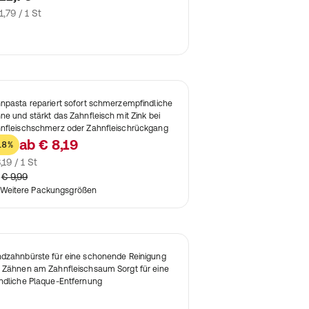
1,79 / 1 St
npasta repariert sofort schmerzempfindliche
ne und stärkt das Zahnfleisch mit Zink bei
nfleischschmerz oder Zahnfleischrückgang
ab
€ 8,19
18%
,19 / 1 St
€ 9,99
Weitere Packungsgrößen
dzahnbürste für eine schonende Reinigung
 Zähnen am Zahnfleischsaum Sorgt für eine
ndliche Plaque-Entfernung