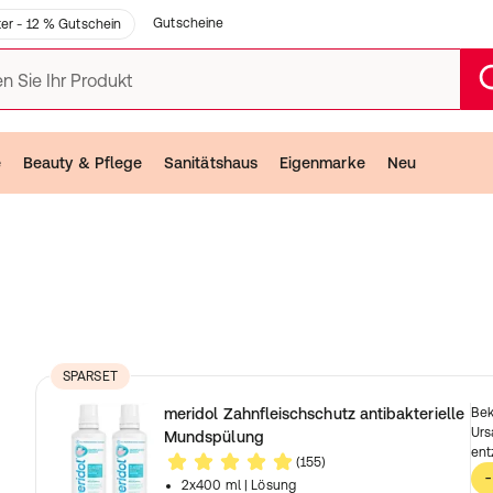
Gutscheine
er - 12 % Gutschein
n Sie Ihr Produkt
e
Beauty & Pflege
Sanitätshaus
Eigenmarke
Neu
z
SPARSET
meridol Zahnfleischschutz antibakterielle
Bek
Urs
Mundspülung
ent
(155)
-
2x400 ml
| Lösung