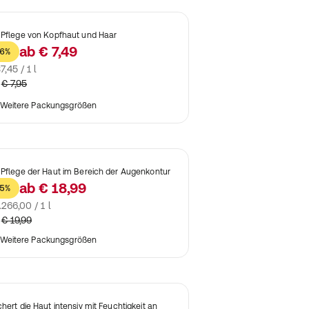
 Pflege von Kopfhaut und Haar
ab
€ 7,49
6%
7,45 / 1 l
€ 7,95
Weitere Packungsgrößen
 Pflege der Haut im Bereich der Augenkontur
ab
€ 18,99
5%
.266,00 / 1 l
€ 19,99
Weitere Packungsgrößen
chert die Haut intensiv mit Feuchtigkeit an