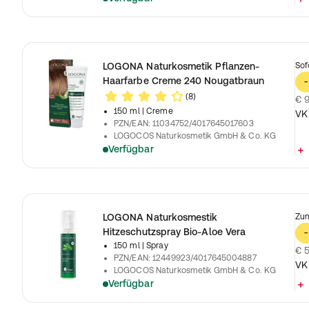
LOGONA Naturkosmetik Pflanzen-
Sof
Haarfarbe Creme 240 Nougatbraun
-
(8)
€ 9
150 ml
| Creme
VK
PZN/EAN
:
11034752/4017645017603
LOGOCOS Naturkosmetik GmbH & Co. KG
Verfügbar
LOGONA Naturkosmestik
Zum
Hitzeschutzspray Bio-Aloe Vera
-
150 ml
| Spray
€ 5
PZN/EAN
:
12449923/4017645004887
VK
LOGOCOS Naturkosmetik GmbH & Co. KG
Verfügbar