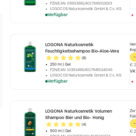
PZN/EAN
:
06933661/4017645013193
LOGOCOS Naturkosmetik GmbH & Co. KG
Verfügbar
LOGONA Naturkosmetik
Ver
Kop
Feuchtigkeitsshampoo Bio-Aloe-Vera
-
(8)
250 ml
| Gel
€ 2
PZN/EAN
:
10391496/4017645014046
VK
LOGOCOS Naturkosmetik GmbH & Co. KG
Verfügbar
LOGONA Naturkosmetik Volumen
Zur
Fül
Shampoo Bier und Bio- Honig
-
(4)
500 ml
| Gel
€ 2