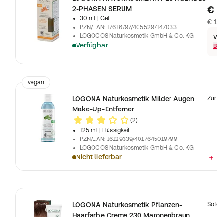
€ 
2-PHASEN SERUM
30 ml
| Gel
€ 1
PZN/EAN
:
17616797/4055297147033
LOGOCOS Naturkosmetik GmbH & Co. KG
V
Verfügbar
B
vegan
LOGONA Naturkosmetik Milder Augen
Zur
Make-Up-Entferner
(2)
125 ml
| Flüssigkeit
PZN/EAN
:
16129339/4017645019799
LOGOCOS Naturkosmetik GmbH & Co. KG
Nicht lieferbar
LOGONA Naturkosmetik Pflanzen-
Sof
Haarfarbe Creme 230 Maronenbraun