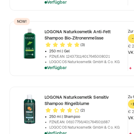
Verfügbar
NOW!
LOGONA Naturkosmetik Anti-Fett
Zur
Shampoo Bio-Zitronenmelisse
-
(3)
€ 2
250 ml
| Gel
VK
PZN/EAN
:
12437311/4017645008021
LOGOCOS Naturkosmetik GmbH & Co. KG
Verfügbar
LOGONA Naturkosmetik Sensitiv
Zu 
Shampoo Ringelblume
-
(2)
€ 2
250 ml
| Shampoo
VK
PZN/EAN
:
06107756/4017645011687
LOGOCOS Naturkosmetik GmbH & Co. KG
Verfügbar