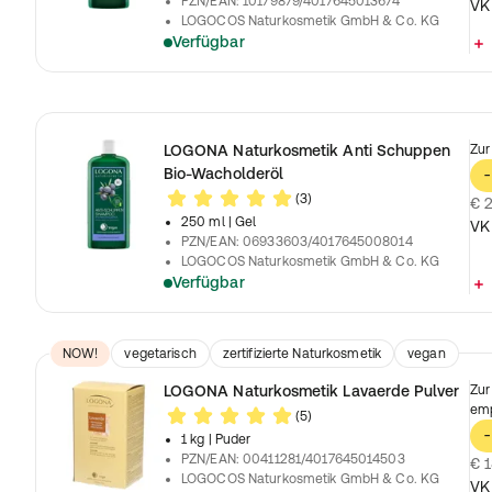
PZN/EAN
:
10179879/4017645013674
VK
LOGOCOS Naturkosmetik GmbH & Co. KG
Verfügbar
LOGONA Naturkosmetik Anti Schuppen
Zur
Bio-Wacholderöl
-
(3)
€ 2
250 ml
| Gel
VK
PZN/EAN
:
06933603/4017645008014
LOGOCOS Naturkosmetik GmbH & Co. KG
Verfügbar
NOW!
vegetarisch
zertifizierte Naturkosmetik
vegan
LOGONA Naturkosmetik Lavaerde Pulver
Zur
emp
(5)
-
1 kg
| Puder
PZN/EAN
:
00411281/4017645014503
€ 1
LOGOCOS Naturkosmetik GmbH & Co. KG
VK