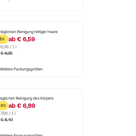
 täglichen Reinigung fettiger Haare
ab
€ 6,59
5%
6,36 / 1 l
€ 6,95
Weitere Packungsgrößen
täglichen Reinigung des Körpers
ab
€ 6,89
19%
7,56 / 1 l
€ 8,49
Weitere Packungsgrößen