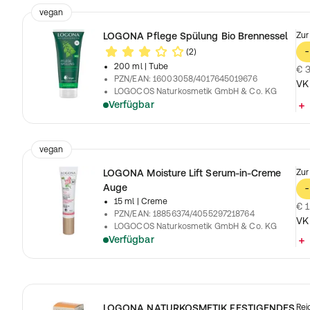
vegan
LOGONA Pflege Spülung Bio Brennessel
Zur
(2)
-
200 ml
| Tube
€ 3
PZN/EAN
:
16003058/4017645019676
VK
LOGOCOS Naturkosmetik GmbH & Co. KG
Verfügbar
vegan
LOGONA Moisture Lift Serum-in-Creme
Zur
Auge
-
15 ml
| Creme
€ 1
PZN/EAN
:
18856374/4055297218764
VK
LOGOCOS Naturkosmetik GmbH & Co. KG
Verfügbar
LOGONA NATURKOSMETIK FESTIGENDES
Rei