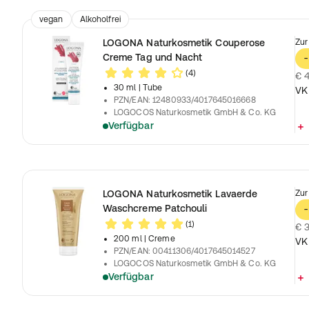
vegan
Alkoholfrei
LOGONA Naturkosmetik Couperose
Zur
Creme Tag und Nacht
-
(4)
€ 4
30 ml
| Tube
VK
PZN/EAN
:
12480933/4017645016668
LOGOCOS Naturkosmetik GmbH & Co. KG
Verfügbar
LOGONA Naturkosmetik Lavaerde
Zur
Waschcreme Patchouli
-
(1)
€ 3
200 ml
| Creme
VK
PZN/EAN
:
00411306/4017645014527
LOGOCOS Naturkosmetik GmbH & Co. KG
Verfügbar