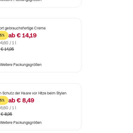
ort gebrauchsfertige Creme
ab
€ 14,19
5%
4,60 / 1 l
€ 14,95
Weitere Packungsgrößen
 Schutz der Haare vor Hitze beim Stylen
ab
€ 8,49
5%
6,60 / 1 l
€ 8,95
Weitere Packungsgrößen