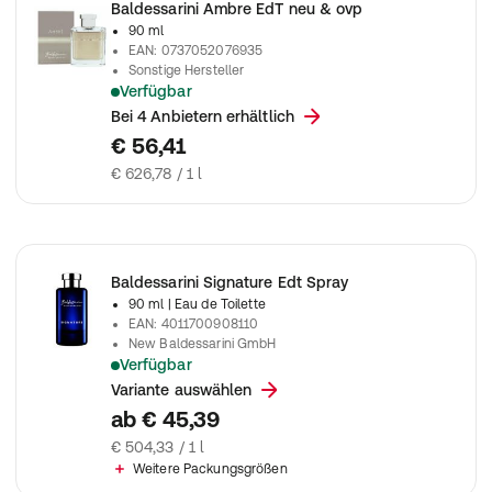
Baldessarini Ambre EdT neu & ovp
90 ml
EAN
:
0737052076935
Sonstige Hersteller
Verfügbar
Baldessarini Ambre EdT neu & ovp
Bei 4 Anbietern erhältlich
€ 56,41
€ 626,78 / 1 l
Baldessarini Signature Edt Spray
90 ml
| Eau de Toilette
EAN
:
4011700908110
New Baldessarini GmbH
Verfügbar
Baldessarini Signature Edt Spray
Variante auswählen
ab
€ 45,39
€ 504,33 / 1 l
Weitere Packungsgrößen