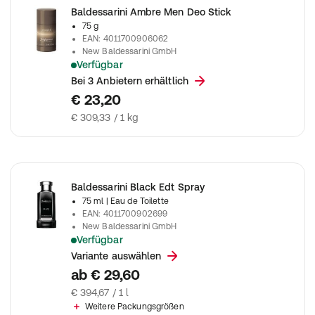
Baldessarini Ambre Men Deo Stick
75 g
EAN
:
4011700906062
New Baldessarini GmbH
Verfügbar
Baldessarini Ambre Men Deo Stick
Bei 3 Anbietern erhältlich
€ 23,20
€ 309,33 / 1 kg
Baldessarini Black Edt Spray
75 ml
| Eau de Toilette
EAN
:
4011700902699
New Baldessarini GmbH
Verfügbar
Baldessarini Black Edt Spray
Variante auswählen
ab
€ 29,60
€ 394,67 / 1 l
Weitere Packungsgrößen