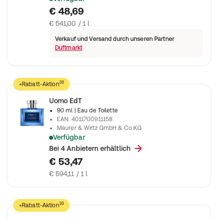
Die SIGNATURE After Shave Lotion mit aromatisch-holzigem Duf
€ 48,69
€ 541,00 / 1 l
Verkauf und Versand durch unseren Partner
Duftmarkt
16
+Rabatt-Aktion
Uomo EdT
90 ml
| Eau de Toilette
EAN
:
4011700911158
Maurer & Wirtz GmbH & Co KG
Verfügbar
Uomo EdT
Bei 4 Anbietern erhältlich
€ 53,47
€ 594,11 / 1 l
16
+Rabatt-Aktion