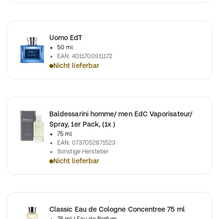
Uomo EdT
50 ml
EAN
:
4011700911172
Nicht lieferbar
Uomo EdT
Baldessarini homme/ men EdC Vaporisateur/
Spray, 1er Pack, (1x )
75 ml
EAN
:
0737052871523
Sonstige Hersteller
Nicht lieferbar
Baldessarini homme/ men EdC Vaporisateur/ Spray, 1er Pack, (
Classic Eau de Cologne Concentree 75 ml