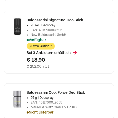
Baldessarini Signature Deo Stick
75 ml
| Deospray
EAN
:
4011700908196
New Baldessarini GmbH
Verfügbar
Der SIGNATURE Deo Stick sch&uuml;tzt zuverl&auml;ssig vor
+Extra-Aktion¹³
Bei 3 Anbietern erhältlich
€ 18,90
€ 252,00 / 1 l
Baldessarini Cool Force Deo Stick
75 g
| Deospray
EAN
:
4011700919055
Maurer & Wirtz GmbH & Co KG
Nicht lieferbar
Baldessarini Cool Force Deo Stick