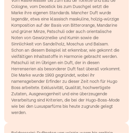
Vom Rasierwasser bis zum Eau de Toilette und Eau de 
Cologne, vom Deostick bis zum Duschgel setzt die 
Marke ihre eigenen Standards. Mancher Duft wurde 
legendär, etwa eine klassisch maskuline, holzig-würzige 
Komposition auf der Basis von Bitterorange, Mandarine 
und grüner Minze, Patschuli oder auch orientalische 
Noten von Gewürznelke und Kumin sowie die 
Sinnlichkeit von Sandelholz, Moschus und Balsam. 
Schon an diesem Beispiel ist erkennbar, wie gekonnt die 
vielfältigen Inhaltsstoffe in Harmonie gebracht werden. 
Patschuli ist im Übrigen ein Duft, der in diesen 
Herrenserien als besonderer Duft fast überall vorkommt.
Die Marke wurde 1993 gegründet, wobei ihr 
namensgebender Erfinder zu dieser Zeit noch für Hugo 
Boss arbeitete. Exklusivität, Qualität, hochwertigste 
Zutaten, Ausgewogenheit und eine überzeugende 
Verarbeitung sind Kriterien, die bei der Hugo-Boss-Mode 
wie bei den Luxusparfüms bis heute zugrunde gelegt 
werden.