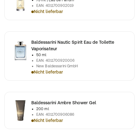
75 ml
| Eau de Parfum
EAN
:
4011700902019
Nicht lieferbar
Das Konzentrat des BALDESSARINI Signaturdufts ist legendär 
Baldessarini Nautic Spirit Eau de Toilette
Vaporisateur
50 ml
EAN
:
4011700920006
New Baldessarini GmbH
Nicht lieferbar
Baldessarini Nautic Spirit Eau de Toilette Vaporisateur
Baldessarini Ambre Shower Gel
200 ml
EAN
:
4011700906086
Nicht lieferbar
Dieses Duschgel reinigt die Haut sanft aber gründlich und erfri