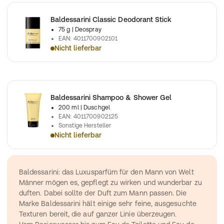
Baldessarini Classic Deodorant Stick
75 g
| Deospray
EAN
:
4011700902101
Nicht lieferbar
Der Deo Stick schützt zuverlässig vor Körpergeruch und umhül
Baldessarini Shampoo & Shower Gel
200 ml
| Duschgel
EAN
:
4011700902125
Sonstige Hersteller
Nicht lieferbar
Baldessarini Shampoo & Shower Gel
Baldessarini: das Luxusparfüm für den Mann von Welt
Männer mögen es, gepflegt zu wirken und wunderbar zu 
duften. Dabei sollte der Duft zum Mann passen. Die 
Marke Baldessarini hält einige sehr feine, ausgesuchte 
Texturen bereit, die auf ganzer Linie überzeugen.