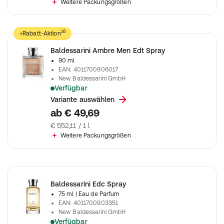
Weitere Packungsgrößen
16
+Rabatt-Aktion
Baldessarini Ambre Men Edt Spray
90 ml
EAN
:
4011700906017
New Baldessarini GmbH
Verfügbar
Baldessarini Ambre Men Edt Spray
Variante auswählen
ab
€ 49,69
€ 552,11 / 1 l
Weitere Packungsgrößen
Baldessarini Edc Spray
75 ml
| Eau de Parfum
EAN
:
4011700903351
New Baldessarini GmbH
Verfügbar