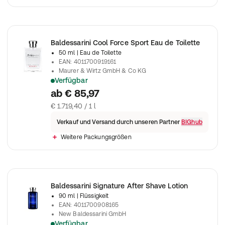
Baldessarini Cool Force Sport Eau de Toilette
50 ml
| Eau de Toilette
EAN
:
4011700919161
Maurer & Wirtz GmbH & Co KG
Verfügbar
Baldessarini Cool Force Sport edt Vapo
ab
€ 85,97
€ 1.719,40 / 1 l
Verkauf und Versand durch unseren Partner
BIGhub
Weitere Packungsgrößen
Baldessarini Signature After Shave Lotion
90 ml
| Flüssigkeit
EAN
:
4011700908165
New Baldessarini GmbH
Verfügbar