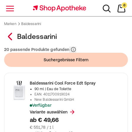
0
Menü
Marken
Baldessarini
Baldessarini
Relevanz
20 passende Produkte gefunden
Suchergebnisse Filtern
Baldessarini Cool Force Edt Spray
90 ml
| Eau de Toilette
EAN
:
4011700919024
New Baldessarini GmbH
Verfügbar
Baldessarini Cool Force Edt Spray
Variante auswählen
ab
€ 49,66
€ 551,78 / 1 l