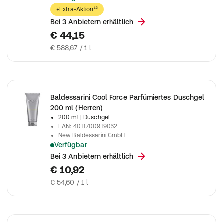
Baldessarini Classic Eau De Cologne Spray
+Extra-Aktion¹³
Bei 3 Anbietern erhältlich
€ 44,15
€ 588,67 / 1 l
Baldessarini Cool Force Parfümiertes Duschgel
200 ml (Herren)
200 ml
| Duschgel
EAN
:
4011700919062
New Baldessarini GmbH
Verfügbar
Baldessarini Cool Force Shower Gel
Bei 3 Anbietern erhältlich
€ 10,92
€ 54,60 / 1 l