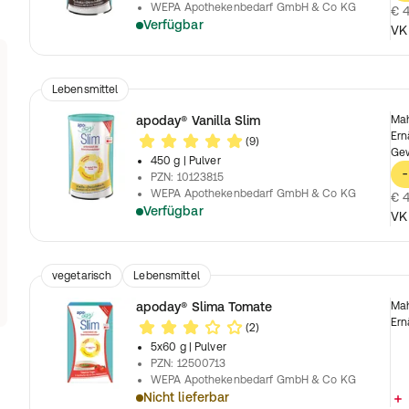
WEPA Apothekenbedarf GmbH & Co KG
€ 4
Verfügbar
VK
Lebensmittel
apoday® Vanilla Slim
Mah
Ern
(9)
Ge
450 g
| Pulver
-
PZN
:
10123815
WEPA Apothekenbedarf GmbH & Co KG
€ 4
Verfügbar
VK
vegetarisch
Lebensmittel
apoday® Slima Tomate
Mah
Ern
(2)
5x60 g
| Pulver
PZN
:
12500713
WEPA Apothekenbedarf GmbH & Co KG
Nicht lieferbar