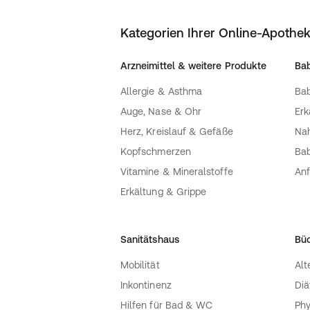
Kategorien Ihrer Online-Apothe
Arzneimittel & weitere Produkte
Bab
Allergie & Asthma
Bab
Auge, Nase & Ohr
Erk
Herz, Kreislauf & Gefäße
Nah
Kopfschmerzen
Bab
Vitamine & Mineralstoffe
Anf
Erkältung & Grippe
Sanitätshaus
Bü
Mobilität
Alt
Inkontinenz
Diä
Hilfen für Bad & WC
Phy