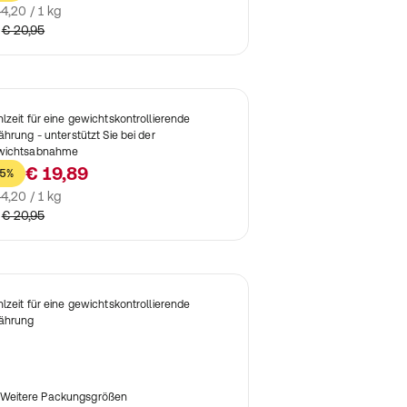
4,20 / 1 kg
€ 20,95
lzeit für eine gewichtskontrollierende
ährung - unterstützt Sie bei der
wichtsabnahme
€ 19,89
5%
4,20 / 1 kg
€ 20,95
lzeit für eine gewichtskontrollierende
ährung
Weitere Packungsgrößen