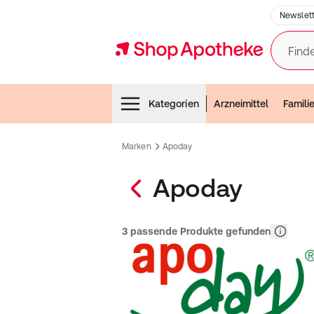
Newslett
Finde
Menubar
Kategorien
Arzneimittel
Famili
Marken
Apoday
Apoday
Relevanz
3 passende Produkte gefunden