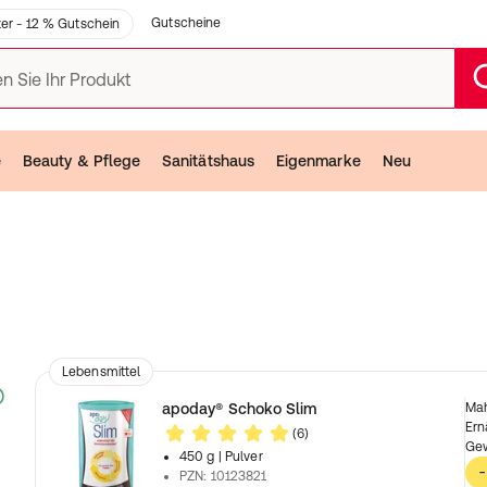
Gutscheine
er - 12 % Gutschein
n Sie Ihr Produkt
e
Beauty & Pflege
Sanitätshaus
Eigenmarke
Neu
Lebensmittel
apoday® Schoko Slim
Mah
Ern
(6)
Ge
450 g
| Pulver
-
PZN
:
10123821