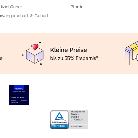
izinbücher
Pferde
wangerschaft & Geburt
Kleine Preise
te
bis zu 55% Ersparnis³