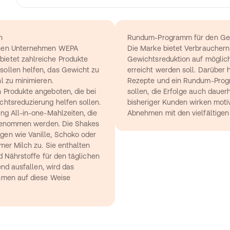
n
Rundum-Programm für den Gew
hen Unternehmen WEPA 
Die Marke bietet Verbrauchern 
etet zahlreiche Produkte 
Gewichtsreduktion auf möglich
llen helfen, das Gewicht zu 
erreicht werden soll. Darüber h
l zu minimieren.
Rezepte und ein Rundum-Progr
Produkte angeboten, die bei 
sollen, die Erfolge auch dauerh
htsreduzierung helfen sollen. 
bisheriger Kunden wirken motiv
g All-in-one-Mahlzeiten, die 
Abnehmen mit den vielfältigen
ngenommen werden. Die Shakes 
n wie Vanille, Schoko oder 
er Milch zu. Sie enthalten 
d Nährstoffe für den täglichen 
nd ausfallen, wird das 
men auf diese Weise 