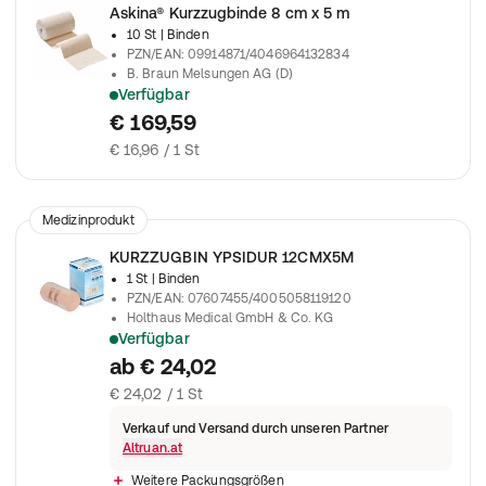
Askina® Kurzzugbinde 8 cm x 5 m
10 St
| Binden
PZN/EAN
:
09914871/4046964132834
B. Braun Melsungen AG (D)
Verfügbar
Zur Anwendung in der Kompressionstherapie und in der Lymph
€ 169,59
€ 16,96 / 1 St
Medizinprodukt
KURZZUGBIN YPSIDUR 12CMX5M
1 St
| Binden
PZN/EAN
:
07607455/4005058119120
Holthaus Medical GmbH & Co. KG
Verfügbar
KURZZUGBINDE Ypsidur 12 cmx5 m
ab
€ 24,02
€ 24,02 / 1 St
Verkauf und Versand durch unseren Partner
Altruan.at
Weitere Packungsgrößen