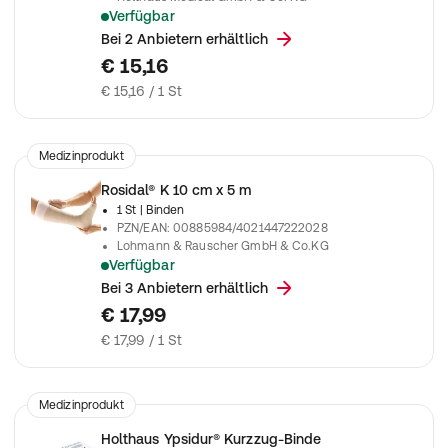
Verfügbar
Zur Behandlung von venösen Erkrankungen
Bei 2 Anbietern erhältlich
€ 15,16
€ 15,16 / 1 St
Medizinprodukt
Rosidal® K 10 cm x 5 m
1 St
| Binden
PZN/EAN
:
00885984/4021447222028
Lohmann & Rauscher GmbH & Co.KG
Verfügbar
Zum Stützen und Entlasten in der Traumatologie und Sportmed
Bei 3 Anbietern erhältlich
€ 17,99
€ 17,99 / 1 St
Medizinprodukt
Holthaus Ypsidur® Kurzzug-Binde