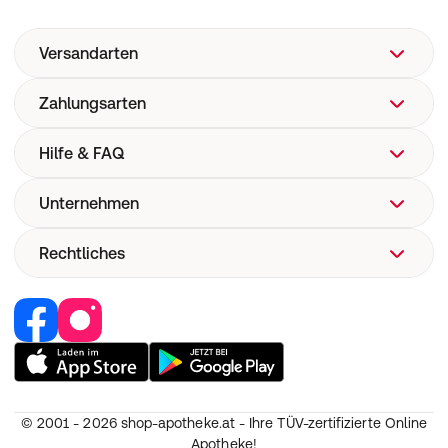
Versandarten
Zahlungsarten
Hilfe & FAQ
Unternehmen
FAQ
Hilfe
Rechtliches
Über uns
Versand
Corporate Website
Pharmakovigilanz
Retail Media
Vertrag widerrufen
Medizinproduktesicherheit
Jobs & Karriere
Nutzung und Haftung
Partner werden
AGB
Unsere Eigenmarken
Widerruf
© 2001 - 2026
shop-apotheke.at - Ihre TÜV-zertifizierte Online
Datenschutz
Apotheke!