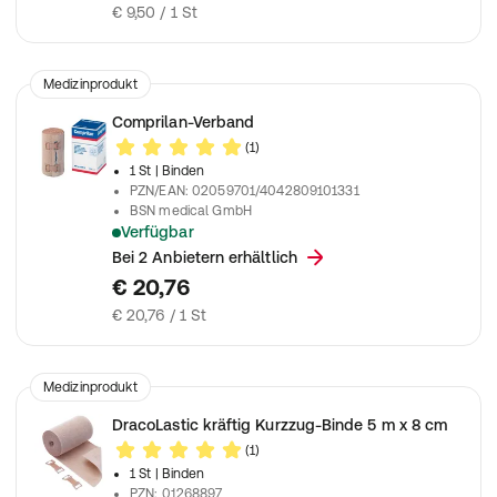
€ 9,50 / 1 St
Medizinprodukt
Comprilan-Verband
(1)
1 St
| Binden
PZN/EAN
:
02059701/4042809101331
BSN medical GmbH
Verfügbar
Beinhaltet zwei Binden mit 10 cm x 5 m
Bei 2 Anbietern erhältlich
€ 20,76
€ 20,76 / 1 St
Medizinprodukt
DracoLastic kräftig Kurzzug-Binde 5 m x 8 cm
(1)
1 St
| Binden
PZN
:
01268897