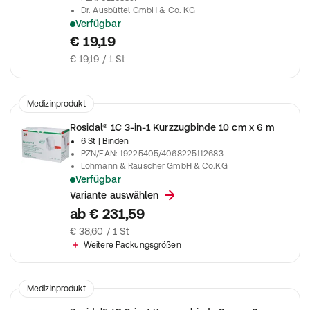
Dr. Ausbüttel GmbH & Co. KG
Verfügbar
Zur Behandlung von phlebologischen und lymphatischen Erk
€ 19,19
€ 19,19 / 1 St
Medizinprodukt
Rosidal® 1C 3-in-1 Kurzzugbinde 10 cm x 6 m
6 St
| Binden
PZN/EAN
:
19225405/4068225112683
Lohmann & Rauscher GmbH & Co.KG
Verfügbar
3 in 1 Kurzzugbinde mit Hautkontakt-, Polster- und Kompressi
Variante auswählen
ab
€ 231,59
€ 38,60 / 1 St
Weitere Packungsgrößen
Medizinprodukt