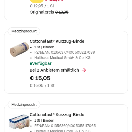
€ 12,95 / 1 St
Originalpreis
€ 13,95
Medizinprodukt
Cottonelast® Kurzzug-Binde
1 St
| Binden
PZN/EAN
:
01356377/4005058117089
Holthaus Medical GmbH & Co. KG
Verfügbar
Elastische Kompressionsbinde
Bei 2 Anbietern erhältlich
€ 15,05
€ 15,05 / 1 St
Medizinprodukt
Cottonelast® Kurzzug-Binde
1 St
| Binden
PZN/EAN
:
01356360/4005058117065
Holthaus Medical GmbH & Co. KG