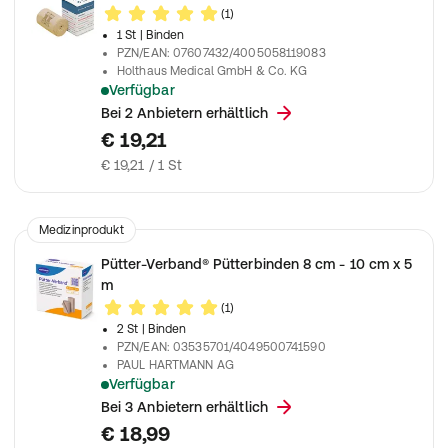
(1)
1 St
| Binden
PZN/EAN
:
07607432/4005058119083
Holthaus Medical GmbH & Co. KG
Verfügbar
Zur Versorgung von Wunden
Bei 2 Anbietern erhältlich
€ 19,21
€ 19,21 / 1 St
Medizinprodukt
Pütter-Verband® Pütterbinden 8 cm - 10 cm x 5
m
(1)
2 St
| Binden
PZN/EAN
:
03535701/4049500741590
PAUL HARTMANN AG
Verfügbar
Für die klassische gegenläufige Verbandtechnik
Bei 3 Anbietern erhältlich
€ 18,99