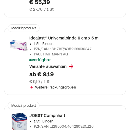
Die besonders dünne, bi-elastische Kurzzugbinde für sehr st
€ 55,39
€ 27,70 / 1 St
Medizinprodukt
Idealast® Universalbinde 8 cm x 5 m
1 St
| Binden
PZN/EAN
:
18117197/4052199630847
PAUL HARTMANN AG
Verfügbar
Die dauerelastische Idealbinde, die nicht ausleiert
Variante auswählen
ab
€ 9,19
€ 9,19 / 1 St
Weitere Packungsgrößen
Medizinprodukt
JOBST Comprihaft
1 St
| Binden
PZN/EAN
:
11295004/4042809101126