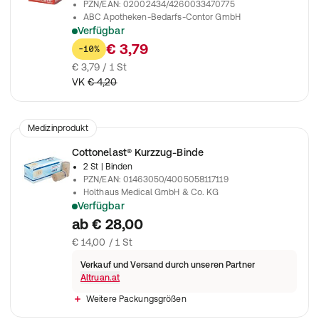
PZN/EAN
:
02002434/4260033470775
ABC Apotheken-Bedarfs-Contor GmbH
Verfügbar
Für therapeutische und prophylaktische Stütz- und Schutzve
€ 3,79
-10%
€ 3,79 / 1 St
VK
€ 4,20
Medizinprodukt
Cottonelast® Kurzzug-Binde
2 St
| Binden
PZN/EAN
:
01463050/4005058117119
Holthaus Medical GmbH & Co. KG
Verfügbar
KURZZUGBINDE Cottonelast 10 cmx5 m
ab
€ 28,00
€ 14,00 / 1 St
Verkauf und Versand durch unseren Partner
Altruan.at
Weitere Packungsgrößen