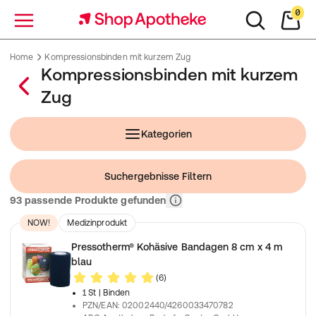
0
Menü
Home
Kompressionsbinden mit kurzem Zug
Kompressionsbinden mit kurzem
Zug
Kategorien
Suchergebnisse Filtern
Relevanz
93 passende Produkte gefunden
NOW!
Medizinprodukt
Pressotherm® Kohäsive Bandagen 8 cm x 4 m
blau
(6)
1 St
| Binden
PZN/EAN
:
02002440/4260033470782