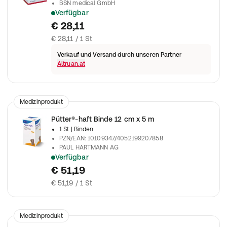
BSN medical GmbH
Verfügbar
Für Kompressionsverbände bei phlebologischen und lympholo
€ 28,11
€ 28,11 / 1 St
Verkauf und Versand durch unseren Partner
Altruan.at
Medizinprodukt
Pütter®-haft Binde 12 cm x 5 m
1 St
| Binden
PZN/EAN
:
10109347/4052199207858
PAUL HARTMANN AG
Verfügbar
Kohäsive Kurzzugbinde mit sicherer Haftkraft
€ 51,19
€ 51,19 / 1 St
Medizinprodukt