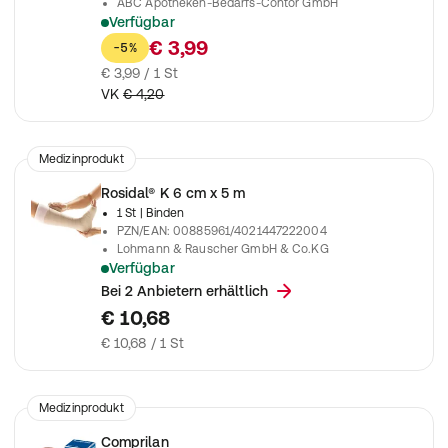
ABC Apotheken-Bedarfs-Contor GmbH
Verfügbar
Für therapeutische und prophylaktische Stütz- und Schutzve
€ 3,99
-5%
€ 3,99 / 1 St
VK
€ 4,20
Medizinprodukt
Rosidal® K 6 cm x 5 m
1 St
| Binden
PZN/EAN
:
00885961/4021447222004
Lohmann & Rauscher GmbH & Co.KG
Verfügbar
Zum Stützen und Entlasten in der Traumatologie und Sportmed
Bei 2 Anbietern erhältlich
€ 10,68
€ 10,68 / 1 St
Medizinprodukt
Comprilan