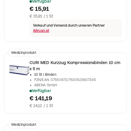
Verfügbar
KURZZUGBINDE Ypsidur 6 cmx5 m
€ 15,91
€ 15,91 / 1 St
Verkauf und Versand durch unseren Partner
Altruan.at
Medizinprodukt
CURI MED Kurzzug Kompressionsbinden 10 cm
x 5 m
10 St
| Binden
PZN/EAN
:
07550672/7630523607245
ABENA GmbH
Verfügbar
Zur festen Fixierung eines Kompressionsverbandes
€ 141,19
€ 14,12 / 1 St
Medizinprodukt