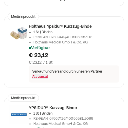
Medizinprodukt
Holthaus Ypsidur® Kurzzug-Binde
1 St
| Binden
PZN/EAN
:
07607449/4005058119106
Holthaus Medical GmbH & Co. KG
Verfügbar
Zur Versorgung von Wunden
€ 23,12
€ 23,12 / 1 St
Verkauf und Versand durch unseren Partner
Altruan.at
Medizinprodukt
YPSIDUR® Kurzzug-Binde
1 St
| Binden
PZN/EAN
:
07607426/4005058119069
Holthaus Medical GmbH & Co. KG