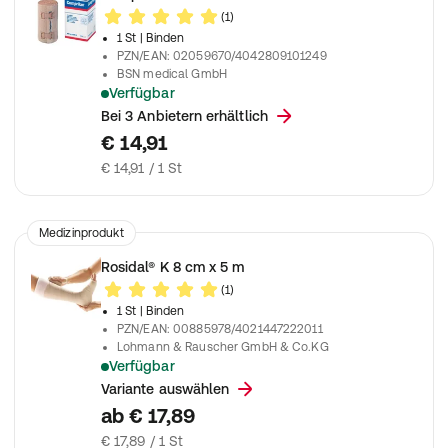
(1)
1 St
| Binden
PZN/EAN
:
02059670/4042809101249
BSN medical GmbH
Verfügbar
Für Kompressionsverbände bei phlebologischen und lympholo
Bei 3 Anbietern erhältlich
€ 14,91
€ 14,91 / 1 St
Medizinprodukt
Rosidal® K 8 cm x 5 m
(1)
1 St
| Binden
PZN/EAN
:
00885978/4021447222011
Lohmann & Rauscher GmbH & Co.KG
Verfügbar
Zum Stützen und Entlasten in der Traumatologie und Sportmed
Variante auswählen
ab
€ 17,89
€ 17,89 / 1 St