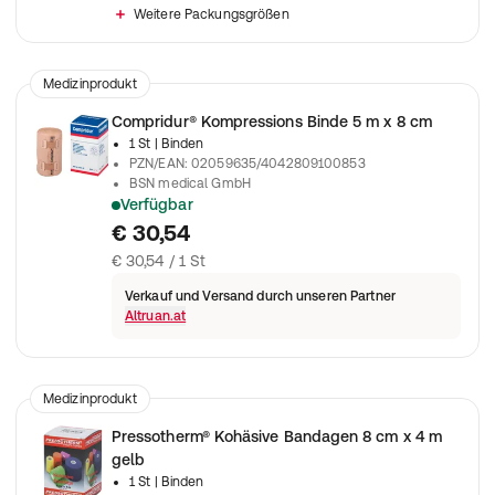
Weitere Packungsgrößen
Medizinprodukt
Compridur® Kompressions Binde 5 m x 8 cm
1 St
| Binden
PZN/EAN
:
02059635/4042809100853
BSN medical GmbH
Verfügbar
Für Kompressionsverbände bei phlebologischen und lympholo
€ 30,54
€ 30,54 / 1 St
Verkauf und Versand durch unseren Partner
Altruan.at
Medizinprodukt
Pressotherm® Kohäsive Bandagen 8 cm x 4 m
gelb
1 St
| Binden