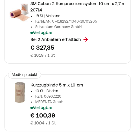
3M Coban 2 Kompressionssystem 10 cm x 2,7 m
20714
18 St
| Verband
PZN/EAN
:
07418292/4046719703265
Solventum Germany GmbH
Verfügbar
Ermöglicht die therapeutische Kompression für das Ulcus Crur
Bei 2 Anbietern erhältlich
€ 327,35
€ 18,19 / 1 St
Medizinprodukt
Kurzzugbinde 5 m x 10 cm
10 St
| Binden
PZN
:
06962220
MEDENTA GmbH
Verfügbar
Zur Verwendung bei der Behandlung von Gefäßerkrankungen
€ 100,39
€ 10,04 / 1 St