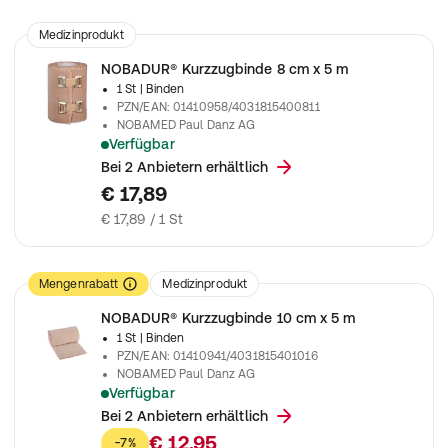
Medizinprodukt
NOBADUR® Kurzzugbinde 8 cm x 5 m
1 St
| Binden
PZN/EAN
:
01410958/4031815400811
NOBAMED Paul Danz AG
Verfügbar
Zur Venenkompression
Bei 2 Anbietern erhältlich
€ 17,89
€ 17,89 / 1 St
Mengenrabatt
Medizinprodukt
NOBADUR® Kurzzugbinde 10 cm x 5 m
1 St
| Binden
PZN/EAN
:
01410941/4031815401016
NOBAMED Paul Danz AG
Verfügbar
Zur Venenkompression
Bei 2 Anbietern erhältlich
€ 12,95
-7%