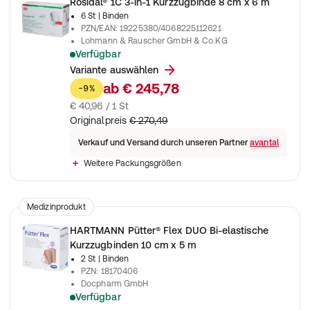
Rosidal® 1C 3-in-1 Kurzzugbinde 8 cm x 6 m
6 St
| Binden
PZN/EAN
:
19225380/4068225112621
Lohmann & Rauscher GmbH & Co.KG
Verfügbar
3 in 1 Kurzzugbinde mit Hautkontakt-, Polster- und Kompressi
Variante auswählen
ab
€ 245,78
-9%
€ 40,96 / 1 St
Originalpreis
€ 270,49
Verkauf und Versand durch unseren Partner
avantal
Weitere Packungsgrößen
Medizinprodukt
HARTMANN Pütter® Flex DUO Bi-elastische
Kurzzugbinden 10 cm x 5 m
2 St
| Binden
PZN
:
18170406
Docpharm GmbH
Verfügbar