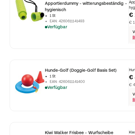
App
Apportierdummy - witterungsbeständig -
hyg
hygienisch
€ 
1 St
EAN
:
4260611141493
€ 1
Verfügbar
V
B
Hunde-Golf (Doggie-Golf Basis Set)
Hun
€ 
1 St
EAN
:
4260611141400
€ 4
Verfügbar
V
B
Kiwi Walker Frisbee - Wurfscheibe
Kiw