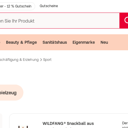
Gutscheine
er - 12 % Gutschein
n Sie Ihr Produkt
e
Beauty & Pflege
Sanitätshaus
Eigenmarke
Neu
schäftigung & Erziehung
Sport
pielzeug
z
WILDFANG® Snackball aus
Der