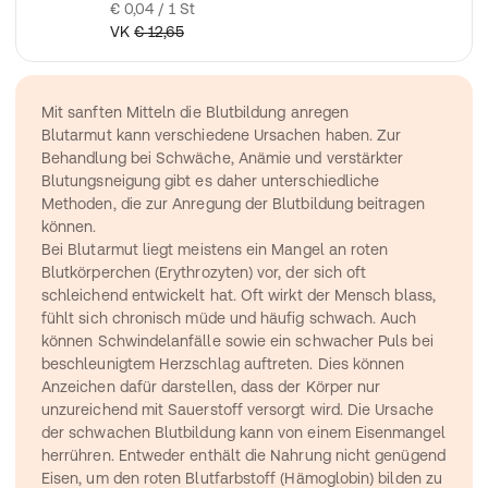
€ 0,04 / 1 St
VK
€ 12,65
Mit sanften Mitteln die Blutbildung anregen
Blutarmut kann verschiedene Ursachen haben. Zur 
Behandlung bei Schwäche, Anämie und verstärkter 
Blutungsneigung gibt es daher unterschiedliche 
Methoden, die zur Anregung der Blutbildung beitragen 
können.
Bei Blutarmut liegt meistens ein Mangel an roten 
Blutkörperchen (Erythrozyten) vor, der sich oft 
schleichend entwickelt hat. Oft wirkt der Mensch blass, 
fühlt sich chronisch müde und häufig schwach. Auch 
können 
Schwindelanfälle
 sowie ein schwacher Puls bei 
beschleunigtem Herzschlag auftreten. Dies können 
Anzeichen dafür darstellen, dass der Körper nur 
unzureichend mit Sauerstoff versorgt wird. Die Ursache 
der schwachen Blutbildung kann von einem 
Eisenmangel
herrühren. Entweder enthält die Nahrung nicht genügend 
Eisen, um den roten Blutfarbstoff (Hämoglobin) bilden zu 