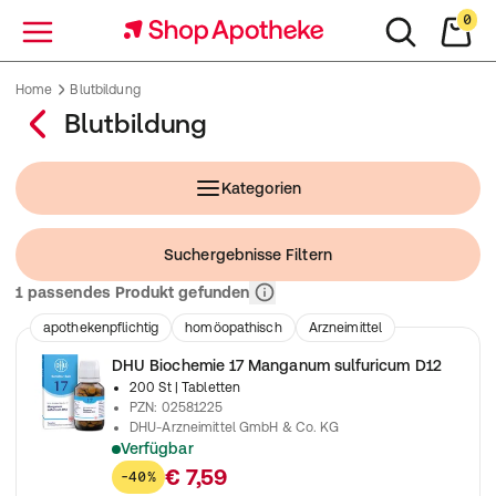
0
Menü
Home
Blutbildung
Blutbildung
Kategorien
Suchergebnisse Filtern
Relevanz
1 passendes Produkt gefunden
apothekenpflichtig
homöopathisch
Arzneimittel
DHU Biochemie 17 Manganum sulfuricum D12
200 St
| Tabletten
PZN
:
02581225
DHU-Arzneimittel GmbH & Co. KG
Verfügbar
Das Ergänzungssalz der Blutbildung
€ 7,59
-40%