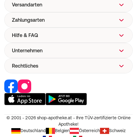
Versandarten
Zahlungsarten
Hilfe & FAQ
Unternehmen
FAQ
Hilfe
Rechtliches
Über uns
Versand
Corporate Website
Pharmakovigilanz
Retail Media
Vertrag widerrufen
Medizinproduktesicherheit
Jobs & Karriere
Nutzung und Haftung
Partner werden
AGB
Unsere Eigenmarken
Widerruf
© 2001 - 2026
shop-apotheke.at - Ihre TÜV-zertifizierte Online
Datenschutz
Apotheke!
Erklärung zur Barrierefreiheit
Deutschland
Belgien
Österreich
Schweiz