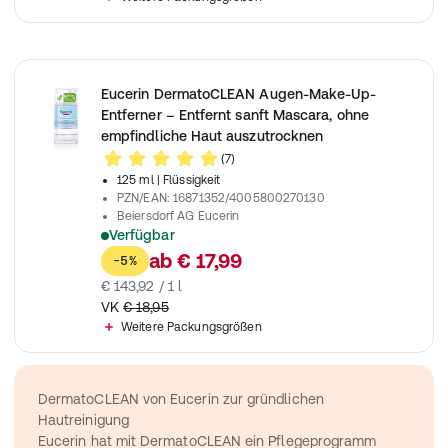
Eucerin DermatoCLEAN Augen-Make-Up-
Entferner – Entfernt sanft Mascara, ohne
empfindliche Haut auszutrocknen
(7)
125 ml
| Flüssigkeit
PZN/EAN
:
16871352/4005800270130
Beiersdorf AG Eucerin
Verfügbar
Eucerin DermatoCLEAN Augen-Make-Up-Entferner entfernt sa
ab
€ 17,99
-5%
€ 143,92 / 1 l
VK
€ 18,95
Weitere Packungsgrößen
DermatoCLEAN von Eucerin zur gründlichen 
Hautreinigung
Eucerin hat mit DermatoCLEAN ein Pflegeprogramm 