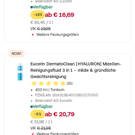
Beiersdorf AG Eucerin
Verfügbar
Eucerin DermatoClean [Hyaluron] Sanfte Reinigungsmilch für e
ab
€ 16,69
-16%
€ 83,45 / 1 l
VK
€ 19,95
Weitere Packungsgrößen
NOW!
Eucerin DermatoClean [HYALURON] Mizellen-
Reinigungsfluid 3 in 1 – milde & gründliche
Gesichtsreinigung
(15)
400 ml
| Tonikum
PZN/EAN
:
16143138/4005800270055
Beiersdorf AG Eucerin
Verfügbar
Eucerin DermatoClean [Hyaluron] Mizellen-Reinigungsfluid 3 in
ab
€ 20,79
-5%
€ 51,98 / 1 l
VK
€ 21,95
Weitere Packungsgrößen