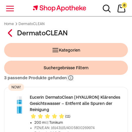
0
Menü
Home
DermatoCLEAN
DermatoCLEAN
Kategorien
Suchergebnisse Filtern
Relevanz
3 passende Produkte gefunden
NOW!
Eucerin DermatoClean [HYALURON] Klärendes
Gesichtswasser – Entfernt alle Spuren der
Reinigung
(11)
200 ml
| Tonikum
PZN/EAN
:
16143115/4005800269974