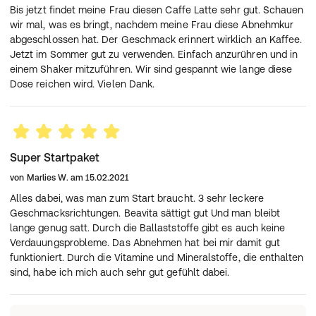
Sie möchten sich wieder in Ihrem Körper wohlfühlen und
Bis jetzt findet meine Frau diesen Caffe Latte sehr gut. Schauen
Ihr Leben genießen? Dann ist BEAVITA genau richtig:
wir mal, was es bringt, nachdem meine Frau diese Abnehmkur
Nur 207 kcal pro Shake
abgeschlossen hat. Der Geschmack erinnert wirklich an Kaffee.
23 Vitamine & Mineralien
Jetzt im Sommer gut zu verwenden. Einfach anzurühren und in
Schnell & einfach zubereitet
einem Shaker mitzuführen. Wir sind gespannt wie lange diese
Mit dem BEAVITA Shake können Sie Ihr Wunschgewicht
Dose reichen wird. Vielen Dank.
erreichen. Der Abnehm-Shake ist wunderbar cremig,
dank etwas Honig angenehm süß und schmeckt wie ein
Mango Lassi. Durch das einfache Zubereiten versorgt er
sie innerhalb kürzester Zeit mit 13 Vitaminen und zehn
Mineralstoffen. Diese haben unterschiedliche
Super Startpaket
Funktionen im Körper: Zum Beispiel trägt Eisen zum
von
Marlies W.
am
15.02.2021
normalen Energiestoffwechsel bei und Zink unterstützt
Alles dabei, was man zum Start braucht. 3 sehr leckere
den Fettsäurestoff- und Kohlenhydratstoffwechsel.
Geschmacksrichtungen. Beavita sättigt gut Und man bleibt
Gleichzeitig liefert ein Shake mehr als 25,8 Gramm
lange genug satt. Durch die Ballaststoffe gibt es auch keine
Protein, welches den Erhalt und Aufbau von Muskulatur
Verdauungsprobleme. Das Abnehmen hat bei mir damit gut
unterstützt.
funktioniert. Durch die Vitamine und Mineralstoffe, die enthalten
So funktioniert BEAVITA
sind, habe ich mich auch sehr gut gefühlt dabei.
Sie möchten Gewicht verlieren? Ersetzen Sie dazu zwei
Mahlzeiten am Tag durch einen BEAVITA Shake. Im
Rahmen einer kalorienarmen Ernährung trägt der Shake