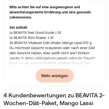
Bitte achten Sie auf eine ausgewogene und
abwechslungsreiche Ernährung und eine gesunde
Lebensweise.
Set enthält
1x BEAVITA Feel Good Guide 1 St
1x BEAVITA Slim Shaker 1 St
3x BEAVITA Vitalkost Diät-Shake, Mango Lassi 572 g
Du möchtest Gewicht reduzieren oder nach einer Diät
dein Gewicht halten, aber weißt nicht wie? Einfach
wieder in deine Lieblingshose passen wäre ein Traum?
Dann hol dir unseren BEAVITA Abnehm-Coach! Das
Booklet bietet dir die ideale Unterstützung bei deiner
BEAVITA Diät:
Mehr anzeigen
14-Tage-Diätplan mit BEAVITA
Hintergrundwissen rund um das Thema Abnehmen
Tipps zur idealen Gewichtsreduzierung und um
4 Kundenbewertungen zu BEAVITA 2-
langfristig Gewicht zu halten
Tolle Rezeptideen für kalorienarme Gerichte
Wochen-Diät-Paket, Mango Lassi
Dein idealer Begleiter zum Wunschgewicht