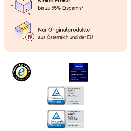
Kleine Preise
Calciumsalze der Orthophosphorsäure,
bis zu 55% Ersparnis³
Johannisbrotkeimlingsprotein, Flohsamenschalen,
Magnesiumhydroxid, Emulgator:
Soja-
Lecithin,
Süssungsmittel: Sucralose, L-Ascorbinsäure, Trennmittel:
Nur Originalprodukte
Siliciumdioxid, Eisensulfat, Zinkoxid, Nicotinamid, D-
alpha-Tocopherylacetat, Mangansulfat, Calcium-D-
aus Österreich und der EU
pantothenat, Farbstoff: Beta-Carotin,
Antioxidationsmittel: DL-alpha-Tocopherol, Riboflavin,
Pyridoxinhydrochlorid, Thiaminmononitrat, Retinylacetat,
Kupfergluconat, Pteroylmonoglutaminsäure,
Natriumselenit, Natriumjodid, Phyllochinon, D-Biotin,
Cholecalciferol, Cyanocobalamin
Nährwerte:
Durchschnittliche
pro 100 g:
pro Portion:
Nährwerte:
Energie
1536 kJ
876 kJ
364 kcal
207 kcal
Fett
6,5 g
3,7 g
davon gesättigte
1,4 g
0,8 g
Fettsäuren
Kohlenhydrate
25,5 g
14,5 g