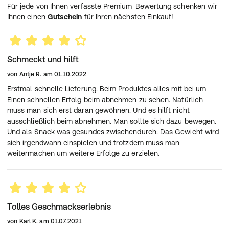
Für jede von Ihnen verfasste Premium-Bewertung schenken wir
Hochwertiges, garantiert dichtes Kunststoffgehäuse,
Ihnen einen
Gutschein
für Ihren nächsten Einkauf!
welches sich problemlos in der Spülmaschine reinigen
lässt!
Mit Schraubdeckel und integrierter Trinkschnute im
Deckel. Ideal für alle Arten von Shakes wie Protein- und
Schmeckt und hilft
Weight Gainer Drinks, oder isotonischen Mixgetränken.
Kompakte 500 ml Fassungsvermögen plus ausreichend
von
Antje R.
am
01.10.2022
Platz zum Shaken und fest eingeprägten Skalierungen in
Erstmal schnelle Lieferung. Beim Produktes alles mit bei um
ml/ccm und Ounces für einfaches und genaues
Einen schnellen Erfolg beim abnehmen zu sehen. Natürlich
Dosieren.
muss man sich erst daran gewöhnen. Und es hilft nicht
Die eingelegte Quirlscheibe sorgt für ein absolut
ausschließlich beim abnehmen. Man sollte sich dazu bewegen.
klumpenfreies Mixergebnis, die integrierte Trinkschnute
Und als Snack was gesundes zwischendurch. Das Gewicht wird
im Deckel ermöglicht bequem das Trinken direkt aus
sich irgendwann einspielen und trotzdem muss man
dem Shaker. Gefertigt aus hochwertigem
weitermachen um weitere Erfolge zu erzielen.
Markenkunststoff mit garantiert dichtem Deckel, 100%
lebensmittelecht und leicht in der Spülmaschine zu
reinigen.
Bitte achten Sie auf eine abwechslungsreiche und
Tolles Geschmackserlebnis
ausgewogene Ernährung und gesunde Lebensweise
von
Karl K.
am
01.07.2021
BEAVITA Diät-Shake, Mango Lassi