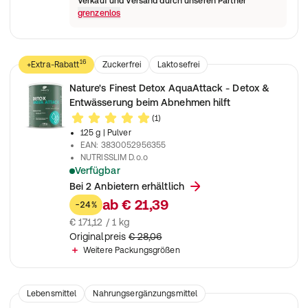
Verkauf und Versand durch unseren Partner
grenzenlos
16
+Extra-Rabatt
Zuckerfrei
Laktosefrei
Konservierungsstofffrei
vegan
vegetarisch
Nature's Finest Detox AquaAttack - Detox &
pflanzlich
Nahrungsergänzungsmittel
Entwässerung beim Abnehmen hilft
(1)
125 g
| Pulver
EAN
:
3830052956355
NUTRISSLIM D.o.o
Verfügbar
2-in-1 Schlankheits-Entgiftungsformel, die Wassereinlagerungen
Bei 2 Anbietern erhältlich
ab
€ 21,39
-24%
€ 171,12 / 1 kg
Originalpreis
€ 28,06
Weitere Packungsgrößen
Lebensmittel
Nahrungsergänzungsmittel