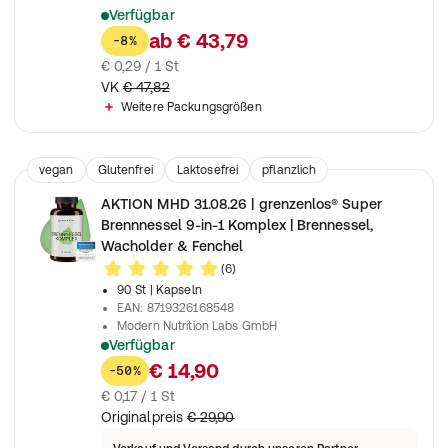
Verfügbar
Zum entwässern und entschlacken des Körper auf natürliche
ab
€ 43,79
-8%
€ 0,29 / 1 St
VK
€ 47,82
Weitere Packungsgrößen
vegan
Glutenfrei
Laktosefrei
pflanzlich
Nahrungsergänzungsmittel
AKTION MHD 31.08.26 | grenzenlos® Super
Brennnessel 9-in-1 Komplex | Brennessel,
Wacholder & Fenchel
(6)
90 St
| Kapseln
EAN
:
8719326168548
Modern Nutrition Labs GmbH
Verfügbar
AKTION kurzes Mindesthaltbarkeitsdatum 31.08.26 | 540mg Bre
€ 14,90
-50%
€ 0,17 / 1 St
Originalpreis
€ 29,90