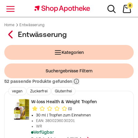
0
Menü
Home
Entwässerung
Entwässerung
Kategorien
Suchergebnisse Filtern
Relevanz
52 passende Produkte gefunden
vegan
Zuckerfrei
Glutenfrei
Konservierungsstofffrei
Laktosefrei
Lebensmittel
W-loss Health & Weight Tropfen
Nahrungsergänzungsmittel
(1)
30 ml
| Tropfen zum Einnehmen
EAN
:
3800236030201
WR
Verfügbar