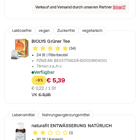
Verkauf und Versand durch unseren Partner
Smart7
Laktosefrei
vegan
Zuckerfrei
vegetarisch
Lebensmittel
BIO
Nahrungsergänzungsmittel
BIOLYS Grüner Tee
(34)
24 St
| Filterbeutel
PZN/EAN
:
BE03773413/5420024604001
Tilman s.a./n.v.
Verfügbar
Unterstützt den Prozess der Entwässerung
€ 5,39
-9%
€ 0,22 / 1 St
VK
€ 5,95
Lebensmittel
Nahrungsergänzungsmittel
naturafit ENTWÄSSERUNG NATÜRLICH
(1)
90 St
| Kapseln