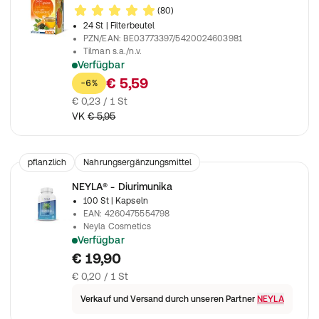
(80)
24 St
| Filterbeutel
PZN/EAN
:
BE03773397/5420024603981
Tilman s.a./n.v.
Verfügbar
Unterstützt den Prozess der Entwässerung mit Zitronengesc
€ 5,59
-6%
€ 0,23 / 1 St
VK
€ 5,95
pflanzlich
Nahrungsergänzungsmittel
NEYLA® - Diurimunika
100 St
| Kapseln
EAN
:
4260475554798
Neyla Cosmetics
Verfügbar
NEYLA® - Diurimunika 350 mg
€ 19,90
€ 0,20 / 1 St
Verkauf und Versand durch unseren Partner
NEYLA