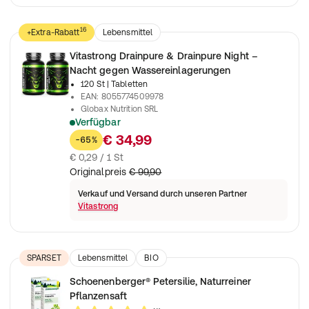
16
+Extra-Rabatt
Lebensmittel
Nahrungsergänzungsmittel
Vitastrong Drainpure & Drainpure Night –
Nacht gegen Wassereinlagerungen
120 St
| Tabletten
EAN
:
8055774509978
Globax Nutrition SRL
Verfügbar
Tag- und Nachtformel zur Unterstützung des Flüssigkeitshaus
€ 34,99
-65%
€ 0,29 / 1 St
Originalpreis
€ 99,90
Verkauf und Versand durch unseren Partner
Vitastrong
SPARSET
Lebensmittel
BIO
Schoenenberger® Petersilie, Naturreiner
Pflanzensaft