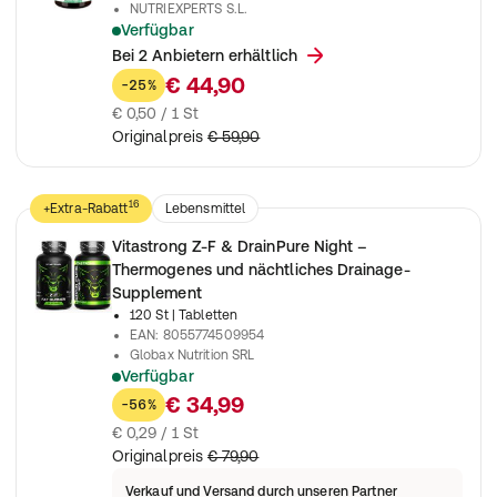
NUTRIEXPERTS S.L.
Verfügbar
Leber Kur - Darmreinigungskur Natürlich - Mariendistel + Art
Bei 2 Anbietern erhältlich
€ 44,90
-25%
€ 0,50 / 1 St
Originalpreis
€ 59,90
16
+Extra-Rabatt
Lebensmittel
Nahrungsergänzungsmittel
Vitastrong Z-F & DrainPure Night –
Thermogenes und nächtliches Drainage-
Supplement
120 St
| Tabletten
EAN
:
8055774509954
Globax Nutrition SRL
Verfügbar
Thermogenes und nächtliches Drainage-Supplement für Stoffw
€ 34,99
-56%
€ 0,29 / 1 St
Originalpreis
€ 79,90
Verkauf und Versand durch unseren Partner