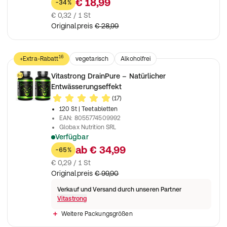
€ 18,99
-34%
€ 0,32 / 1 St
Originalpreis
€ 28,99
16
+Extra-Rabatt
vegetarisch
Alkoholfrei
Laktosefrei
Glutenfrei
Nahrungsergänzungsmittel
Vitastrong DrainPure – Natürlicher
Entwässerungseffekt
(17)
120 St
| Teetabletten
EAN
:
8055774509992
Globax Nutrition SRL
Verfügbar
Natürliches Nahrungsergänzungsmittel zur Unterstützung des 
ab
€ 34,99
-65%
€ 0,29 / 1 St
Originalpreis
€ 99,90
Verkauf und Versand durch unseren Partner
Vitastrong
Weitere Packungsgrößen