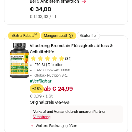
Original W-loss Tropfen mit natürlichen Inhaltstoffen für Ihre
Bei 5 Anbietern erhältlich
€ 34,00
€ 1.133,33 / 1 l
16
+Extra-Rabatt
Mengenrabatt
Glutenfrei
Laktosefrei
vegan
Zuckerfrei
Vitastrong Bromelain Flüssigkeitsabfluss &
Nahrungsergänzungsmittel
Cellulitehilfe
(34)
270 St
| Tabletten
EAN
:
8055774503358
Globax Nutrition SRL
Verfügbar
Natürliche Unterstützung für Drainage, leichte Beine und Mik
ab
€ 24,99
-28%
€ 0,09 / 1 St
Originalpreis
€ 34,90
Verkauf und Versand durch unseren Partner
Vitastrong
Weitere Packungsgrößen