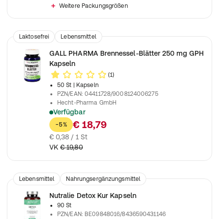
Weitere Packungsgrößen
Laktosefrei
Lebensmittel
Nahrungsergänzungsmittel
GALL PHARMA Brennessel-Blätter 250 mg GPH
Kapseln
(1)
50 St
| Kapseln
PZN/EAN
:
04411728/9008124006275
Hecht-Pharma GmbH
Verfügbar
Nahrungsergänzungsmittel mit Brennnesselblätter Trockenext
€ 18,79
-5%
€ 0,38 / 1 St
VK
€ 19,80
Lebensmittel
Nahrungsergänzungsmittel
Nutralie Detox Kur Kapseln
90 St
PZN/EAN
:
BE09848016/8436590431146