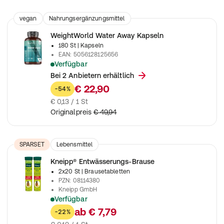
vegan
Nahrungsergänzungsmittel
WeightWorld Water Away Kapseln
180 St
| Kapseln
EAN
:
5056128125656
Verfügbar
11 in 1 Komplex für 3 Monate - Mit Apfelessig, Grüner Tee, L
Bei 2 Anbietern erhältlich
€ 22,90
-54%
€ 0,13 / 1 St
Originalpreis
€ 49,94
SPARSET
Lebensmittel
Nahrungsergänzungsmittel
Kneipp® Entwässerungs-Brause
2x20 St
| Brausetabletten
PZN
:
08114380
Kneipp GmbH
Verfügbar
Nahrungsergänzungsmittel mit Magnesium, Calcium, Vitamin C
ab
€ 7,79
-22%