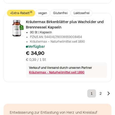
16
+Extra-Rabatt
vegan
Glutenfrei
Laktosefrei
Farbstofffrei
Lebensmittel
pflanzlich
Kräutermax Birkenblätter plus Wacholder und
Nahrungsergänzungsmittel
Brennnessel Kapseln
90 St
| Kapseln
PZN/EAN
:
5443417/9008659008454
Kräutermax – Naturheilmittel seit 1890
Verfügbar
Nahrungsergänzungsmittel mit Extrakten aus Birkenblätter, W
€ 34,90
€ 0,39 / 1 St
Verkauf und Versand durch unseren Partner
Kräutermax - Naturheilmittel seit 1890
1
2
Entwässerung zur Entlastung von Herz und Kreislauf