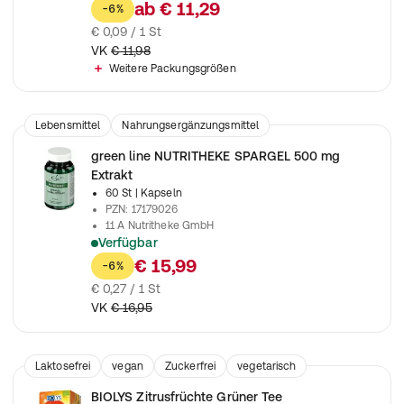
Kneipp 3-Kräuter plus Kapseln zur Unterstützung einer Entw
ab
€ 11,29
-6%
€ 0,09 / 1 St
VK
€ 11,98
Weitere Packungsgrößen
Lebensmittel
Nahrungsergänzungsmittel
green line NUTRITHEKE SPARGEL 500 mg
Extrakt
60 St
| Kapseln
PZN
:
17179026
11 A Nutritheke GmbH
Verfügbar
enthält eine Vielzahl an Vitaminen und Mineralien und kann b
€ 15,99
-6%
€ 0,27 / 1 St
VK
€ 16,95
Laktosefrei
vegan
Zuckerfrei
vegetarisch
Lebensmittel
BIO
Nahrungsergänzungsmittel
BIOLYS Zitrusfrüchte Grüner Tee