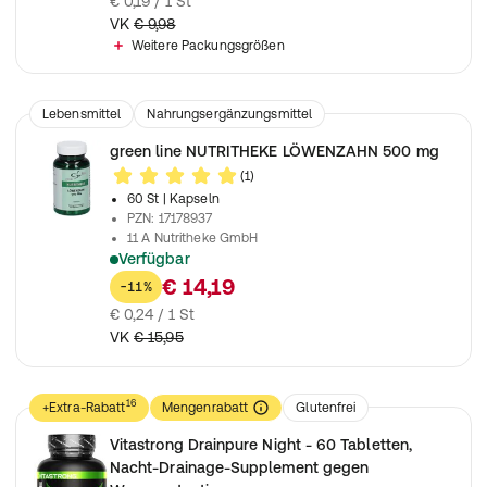
€ 0,19 / 1 St
VK
€ 9,98
Weitere Packungsgrößen
Lebensmittel
Nahrungsergänzungsmittel
green line NUTRITHEKE LÖWENZAHN 500 mg
(1)
60 St
| Kapseln
PZN
:
17178937
11 A Nutritheke GmbH
Verfügbar
kann die Entwässerung begünstigen
€ 14,19
-11%
€ 0,24 / 1 St
VK
€ 15,95
16
+Extra-Rabatt
Mengenrabatt
Glutenfrei
Laktosefrei
Nahrungsergänzungsmittel
Vitastrong Drainpure Night - 60 Tabletten,
Nacht-Drainage-Supplement gegen