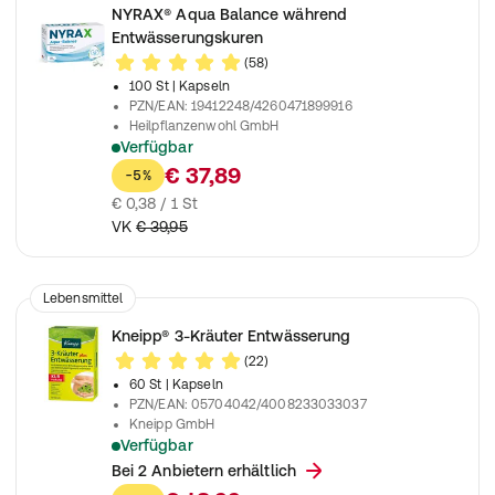
NYRAX® Aqua Balance während
Entwässerungskuren
(58)
100 St
| Kapseln
PZN/EAN
:
19412248/4260471899916
Heilpflanzenwohl GmbH
Verfügbar
Unterstützt die natürliche Nierenausscheidung
€ 37,89
-5%
€ 0,38 / 1 St
VK
€ 39,95
Lebensmittel
Kneipp® 3-Kräuter Entwässerung
(22)
60 St
| Kapseln
PZN/EAN
:
05704042/4008233033037
Kneipp GmbH
Verfügbar
Nahrungsergänzungsmittel mit Biotin und Folsäure
Bei 2 Anbietern erhältlich