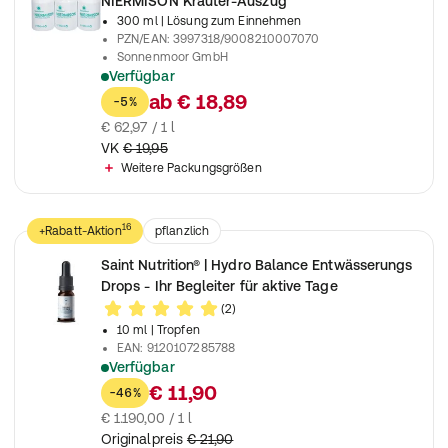
NIERMISON Kräuter-Auszug
300 ml
| Lösung zum Einnehmen
PZN/EAN
:
3997318/9008210007070
Sonnenmoor GmbH
Verfügbar
Zur Reinigung und Stärkung von Nieren
ab
€ 18,89
-5%
€ 62,97 / 1 l
VK
€ 19,95
Weitere Packungsgrößen
16
+Rabatt-Aktion
pflanzlich
Nahrungsergänzungsmittel
Saint Nutrition® | Hydro Balance Entwässerungs
Drops - Ihr Begleiter für aktive Tage
(2)
10 ml
| Tropfen
EAN
:
9120107285788
Verfügbar
Ideal als Begleiter in Phasen bewusster Ernährung & tägliche
€ 11,90
-46%
€ 1.190,00 / 1 l
Originalpreis
€ 21,90