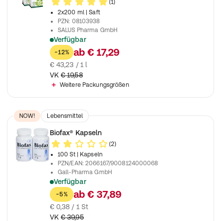
(1)
2x200 ml
| Saft
PZN
:
08103938
SALUS Pharma GmbH
Verfügbar
Zur unterstützenden Entwässerung
ab
€ 17,29
-12%
€ 43,23 / 1 l
VK
€ 19,58
Weitere Packungsgrößen
NOW!
Lebensmittel
Biofax® Kapseln
(2)
100 St
| Kapseln
PZN/EAN
:
2066167/9008124000068
Gall-Pharma GmbH
Verfügbar
Zur Anregung der Nierentätigkeit
ab
€ 37,89
-5%
€ 0,38 / 1 St
VK
€ 39,95