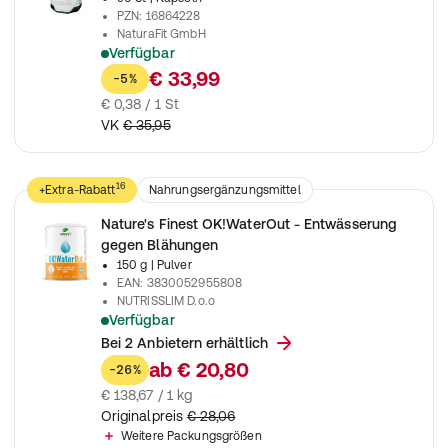
PZN
:
16864228
NaturaFit GmbH
Verfügbar
für Menschen die Ihren Wasserhaushalt ins Gleichgewicht br
€ 33,99
-5%
€ 0,38 / 1 St
VK
€ 35,95
16
+Extra-Rabatt
Nahrungsergänzungsmittel
Nature's Finest OK!WaterOut - Entwässerung
gegen Blähungen
150 g
| Pulver
EAN
:
3830052955808
NUTRISSLIM D.o.o
Verfügbar
Hochwertige Eisen-Formel mit Vitamin C & B-Komplex – unter
Bei 2 Anbietern erhältlich
ab
€ 20,80
-26%
€ 138,67 / 1 kg
Originalpreis
€ 28,06
Weitere Packungsgrößen