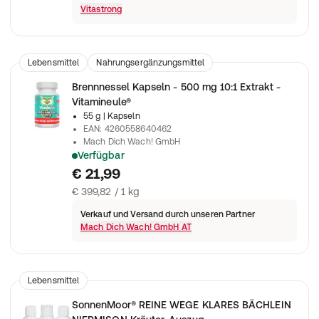
Vitastrong
Lebensmittel
Nahrungsergänzungsmittel
Brennnessel Kapseln - 500 mg 10:1 Extrakt -
Vitamineule®
55 g
| Kapseln
EAN
:
4260558640462
Mach Dich Wach! GmbH
Verfügbar
Brennnessel Kapseln ohne künstliche Zusätze - in Deutschland 
€ 21,99
€ 399,82 / 1 kg
Verkauf und Versand durch unseren Partner
Mach Dich Wach! GmbH AT
Lebensmittel
SonnenMoor® REINE WEGE KLARES BÄCHLEIN