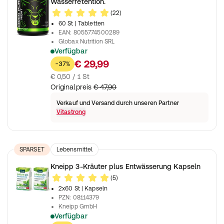
Wasserretention.
(22)
60 St
| Tabletten
EAN
:
8055774500289
Globax Nutrition SRL
Verfügbar
Nacht-Drainage-Supplement unterstützt Flüssigkeitshaushalt, M
€ 29,99
-37%
€ 0,50 / 1 St
Originalpreis
€ 47,90
Verkauf und Versand durch unseren Partner
Vitastrong
SPARSET
Lebensmittel
Nahrungsergänzungsmittel
Kneipp 3-Kräuter plus Entwässerung Kapseln
(5)
2x60 St
| Kapseln
PZN
:
08114379
Kneipp GmbH
Verfügbar