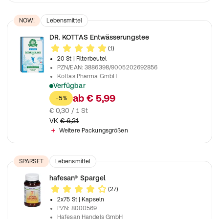
NOW!
Lebensmittel
DR. KOTTAS Entwässerungstee
(1)
20 St
| Filterbeutel
PZN/EAN
:
3886398/9005202692856
Kottas Pharma GmbH
Verfügbar
Zur Erhöhung der Harnmenge bei Wasserspeicherung im Körp
ab
€ 5,99
-5%
€ 0,30 / 1 St
VK
€ 6,31
Weitere Packungsgrößen
SPARSET
Lebensmittel
hafesan® Spargel
(27)
2x75 St
| Kapseln
PZN
:
8000569
Hafesan Handels GmbH