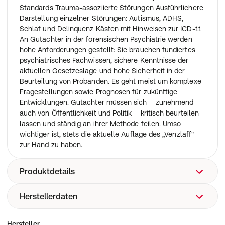
Standards Trauma-assoziierte Störungen Ausführlichere
Darstellung einzelner Störungen: Autismus, ADHS,
Schlaf und Delinquenz Kästen mit Hinweisen zur ICD-11
An Gutachter in der forensischen Psychiatrie werden
hohe Anforderungen gestellt: Sie brauchen fundiertes
psychiatrisches Fachwissen, sichere Kenntnisse der
aktuellen Gesetzeslage und hohe Sicherheit in der
Beurteilung von Probanden. Es geht meist um komplexe
Fragestellungen sowie Prognosen für zukünftige
Entwicklungen. Gutachter müssen sich – zunehmend
auch von Öffentlichkeit und Politik – kritisch beurteilen
lassen und ständig an ihrer Methode feilen. Umso
wichtiger ist, stets die aktuelle Auflage des „Venzlaff"
zur Hand zu haben.
Produktdetails
Herstellerdaten
Sicherheitsverwahrungsgesetz, Forensik, Gutachten,
forensische Psychiatrie
80636 München, Bernhard-Wicki-Str. 5
Hersteller