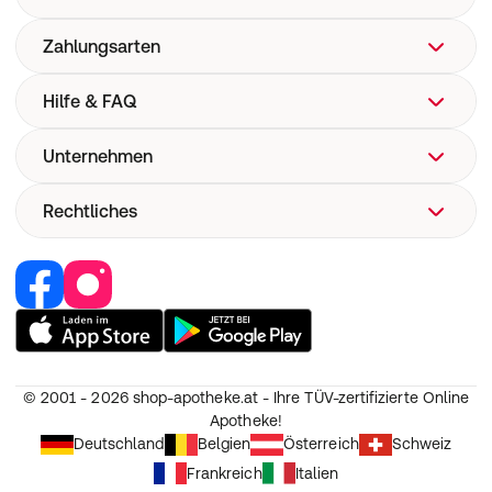
Zahlungsarten
Hilfe & FAQ
Unternehmen
FAQ
Hilfe
Rechtliches
Über uns
Versand
Corporate Website
Pharmakovigilanz
Retail Media
Vertrag widerrufen
Medizinproduktesicherheit
Jobs & Karriere
Nutzung und Haftung
Partner werden
AGB
Unsere Eigenmarken
Widerruf
© 2001 - 2026
shop-apotheke.at - Ihre TÜV-zertifizierte Online
Datenschutz
Apotheke!
Erklärung zur Barrierefreiheit
Deutschland
Belgien
Österreich
Schweiz
Frankreich
Italien
Cookie-Einstellungen