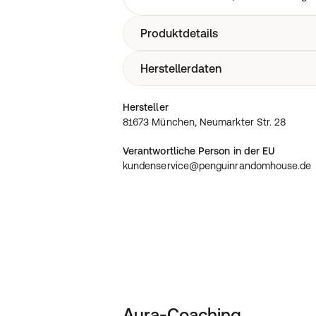
Produktdetails
Herstellerdaten
Neue Energie, Heilung, Lebenshilfe, Cha
Energiekörper, Bewusstseinswandel, H
81673 München, Neumarkter Str. 28
Hersteller
81673 München, Neumarkter Str. 28
Verantwortliche Person in der EU
kundenservice@penguinrandomhouse.de
Aura-Coaching