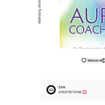
Abbildung ähnlich
Merken
EAN
9783778774748