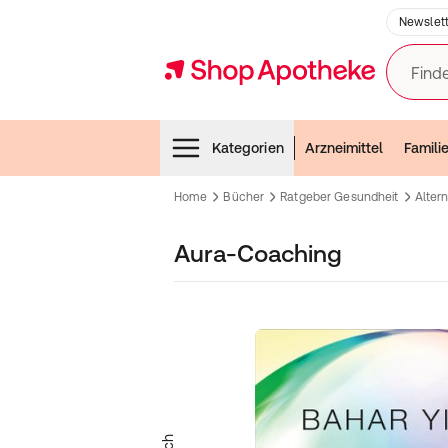
Newslett
Finde
Menubar
Kategorien
Arzneimittel
Famili
Home
Bücher
Ratgeber Gesundheit
Alter
Aura-Coaching