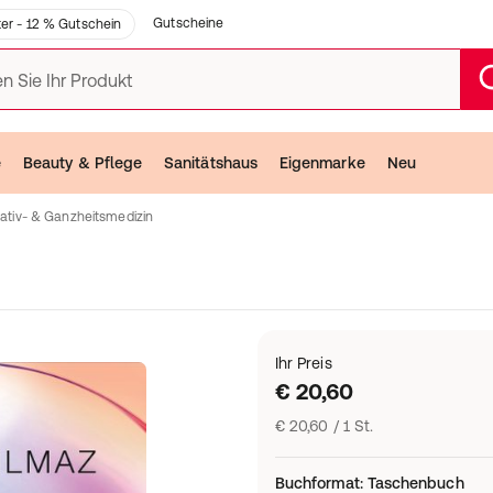
Gutscheine
er - 12 % Gutschein
n Sie Ihr Produkt
e
Beauty & Pflege
Sanitätshaus
Eigenmarke
Neu
nativ- & Ganzheitsmedizin
Ihr Preis
€ 20,60
€ 20,60 / 1 St.
Buchformat
:
Taschenbuch