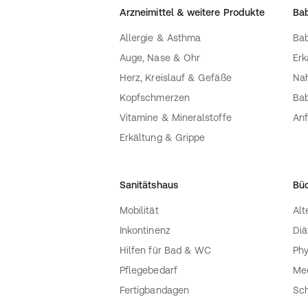
Arzneimittel & weitere Produkte
Bab
Allergie & Asthma
Bab
Auge, Nase & Ohr
Erk
Herz, Kreislauf & Gefäße
Nah
Kopfschmerzen
Bab
Vitamine & Mineralstoffe
Anf
Erkältung & Grippe
Sanitätshaus
Bü
Mobilität
Alt
Inkontinenz
Diä
Hilfen für Bad & WC
Phy
Pflegebedarf
Med
Fertigbandagen
Sch