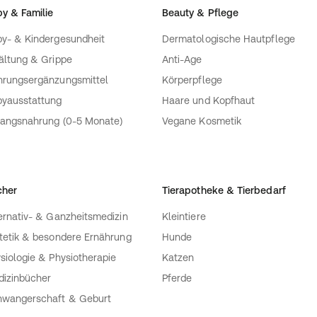
y & Familie
Beauty & Pflege
y- & Kindergesundheit
Dermatologische Hautpflege
ältung & Grippe
Anti-Age
rungsergänzungsmittel
Körperpflege
yausstattung
Haare und Kopfhaut
angsnahrung (0-5 Monate)
Vegane Kosmetik
cher
Tierapotheke & Tierbedarf
ernativ- & Ganzheitsmedizin
Kleintiere
tetik & besondere Ernährung
Hunde
siologie & Physiotherapie
Katzen
izinbücher
Pferde
wangerschaft & Geburt