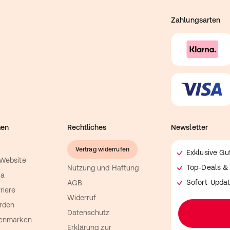
Zahlungsarten
men
Rechtliches
Newsletter
Vertrag widerrufen
Exklusive G
 Website
Top-Deals & 
Nutzung und Haftung
ia
Sofort-Updat
AGB
riere
Widerruf
rden
Datenschutz
genmarken
Erklärung zur