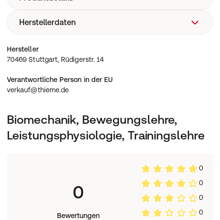
Herstellerdaten
TRAINING, LEISTUNGSPHYSIOLOGIE,
GELENKVERSCHLEIß, BEWEGUNG, LEISTUNG, PHYSIK,
KINEMATIK, BIOMECHANIK,
70469 Stuttgart, Rüdigerstr. 14
Hersteller
MALALIGNMENT/ALIGNMENT, KRÄFTE,
70469 Stuttgart, Rüdigerstr. 14
KONTRAINDIKATIONEN, TRAININGSLEHRE
Verantwortliche Person in der EU
verkauf@thieme.de
Biomechanik, Bewegungslehre,
Leistungsphysiologie, Trainingslehre
0
0
0
0
0
Bewertungen