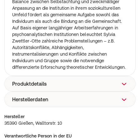
Balance zwischen Selbstachtung und zweckmäßiger
Anpassung an die Institution in ihrem soziokulturellen
Umfeld fördert als gemeinsame Aufgabe sowohl das
Individuum als auch die Bindung an die Gemeinschaft.
Auf Basis eigener langjähriger Arbeitserfahrungen in
psychoanalytischen Institutionen beleuchtet Sylvia
Zwettler-Otte zahlreiche Problemstellungen – z.B.
Autoritätskonflikte, Abhängigkeiten,
Instrumentalisierungen und Konflikte zwischen
Individuum und Gruppe sowie die notwendige
differenzierte Erforschung theoretischer Entwicklungen.
Produktdetails
Herstellerdaten
Arzt-Patienten-Beziehung, Konflikt, Autorität,
Psychoanalytische Ausbildung, Ambivalenz,
Psychotherapie, Frühgeschichte der Psychoanalyse,
35390 Gießen, Walltorstr. 10
Hersteller
Arbeit in Gruppen, Psychoanalytische Institutionen,
35390 Gießen, Walltorstr. 10
Wilfred R. Bion, Berufsethik, Psychoanalyse
Verantwortliche Person in der EU