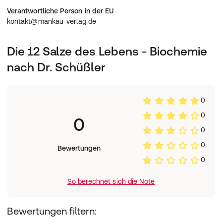
382 Seiten Deutsch / Erscheinungsdatum: 15.03.2019
Verantwortliche Person in der EU
kontakt@mankau-verlag.de
Die 12 Salze des Lebens - Biochemie
nach Dr. Schüßler
0
0
0
0
0
Bewertungen
0
So berechnet sich die Note
Bewertungen filtern: