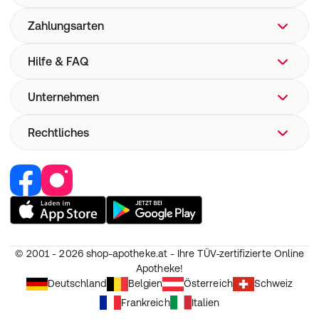
Zahlungsarten
Hilfe & FAQ
Unternehmen
FAQ
Hilfe
Rechtliches
Über uns
Versand
Corporate Website
Pharmakovigilanz
Retail Media
Vertrag widerrufen
Medizinproduktesicherheit
Jobs & Karriere
Nutzung und Haftung
Partner werden
AGB
Unsere Eigenmarken
Widerruf
© 2001 - 2026
shop-apotheke.at - Ihre TÜV-zertifizierte Online
Datenschutz
Apotheke!
Erklärung zur Barrierefreiheit
Deutschland
Belgien
Österreich
Schweiz
Frankreich
Italien
Cookie-Einstellungen