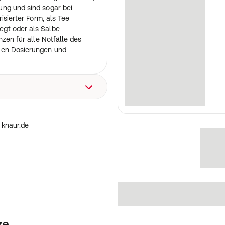
ng und sind sogar bei
isierter Form, als Tee
gt oder als Salbe
nzen für alle Notfälle des
uen Dosierungen und
um: 20.08.2018
-knaur.de
ze