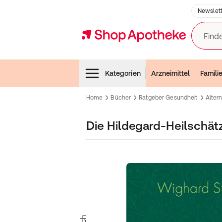
Newslett
Finde
Menubar
Kategorien
Arzneimittel
Famili
Home
Bücher
Ratgeber Gesundheit
Alter
Die Hildegard-Heilschät