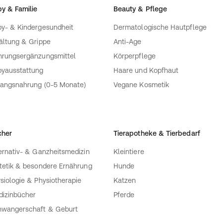
y & Familie
Beauty & Pflege
y- & Kindergesundheit
Dermatologische Hautpflege
ältung & Grippe
Anti-Age
rungsergänzungsmittel
Körperpflege
yausstattung
Haare und Kopfhaut
angsnahrung (0-5 Monate)
Vegane Kosmetik
cher
Tierapotheke & Tierbedarf
ernativ- & Ganzheitsmedizin
Kleintiere
tetik & besondere Ernährung
Hunde
siologie & Physiotherapie
Katzen
izinbücher
Pferde
wangerschaft & Geburt