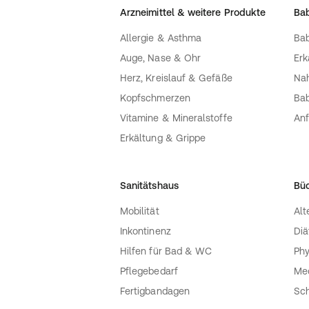
Arzneimittel & weitere Produkte
Bab
Allergie & Asthma
Bab
Auge, Nase & Ohr
Erk
Herz, Kreislauf & Gefäße
Nah
Kopfschmerzen
Bab
Vitamine & Mineralstoffe
Anf
Erkältung & Grippe
Sanitätshaus
Bü
Mobilität
Alt
Inkontinenz
Diä
Hilfen für Bad & WC
Phy
Pflegebedarf
Med
Fertigbandagen
Sch