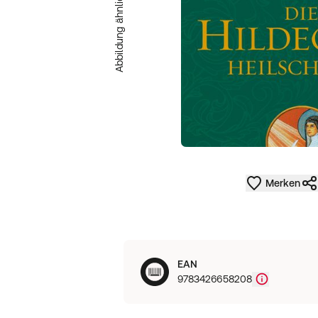
Abbildung ähnlich
Merken
EAN
9783426658208