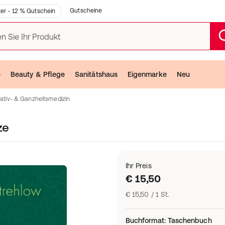
Gutscheine
er - 12 % Gutschein
n Sie Ihr Produkt
e
Beauty & Pflege
Sanitätshaus
Eigenmarke
Neu
nativ- & Ganzheitsmedizin
ze
Ihr Preis
€ 15,50
€ 15,50 / 1 St.
Buchformat
:
Taschenbuch