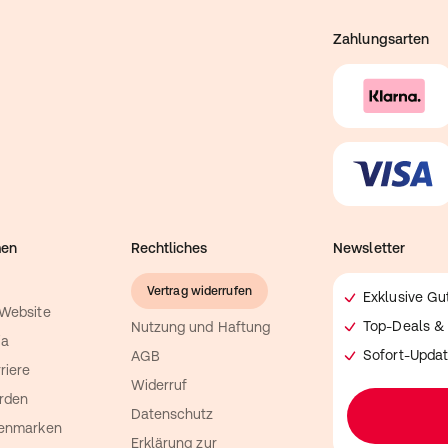
Zahlungsarten
men
Rechtliches
Newsletter
Vertrag widerrufen
Exklusive G
 Website
Top-Deals & 
Nutzung und Haftung
ia
Sofort-Updat
AGB
riere
Widerruf
rden
Datenschutz
genmarken
Erklärung zur