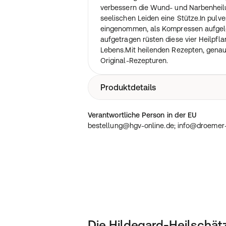
verbessern die Wund- und Narbenheilu
seelischen Leiden eine Stütze.In pulver
eingenommen, als Kompressen aufgele
aufgetragen rüsten diese vier Heilpfla
Lebens.Mit heilenden Rezepten, gena
Original-Rezepturen.
Produktdetails
160 Seiten Deutsch / Erscheinungsdat
Verantwortliche Person in der EU
bestellung@hgv-online.de; info@droemer
Die Hildegard-Heilschät