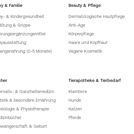
y & Familie
Beauty & Pflege
y- & Kindergesundheit
Dermatologische Hautpflege
ältung & Grippe
Anti-Age
rungsergänzungsmittel
Körperpflege
yausstattung
Haare und Kopfhaut
angsnahrung (0-5 Monate)
Vegane Kosmetik
cher
Tierapotheke & Tierbedarf
ernativ- & Ganzheitsmedizin
Kleintiere
tetik & besondere Ernährung
Hunde
siologie & Physiotherapie
Katzen
izinbücher
Pferde
wangerschaft & Geburt