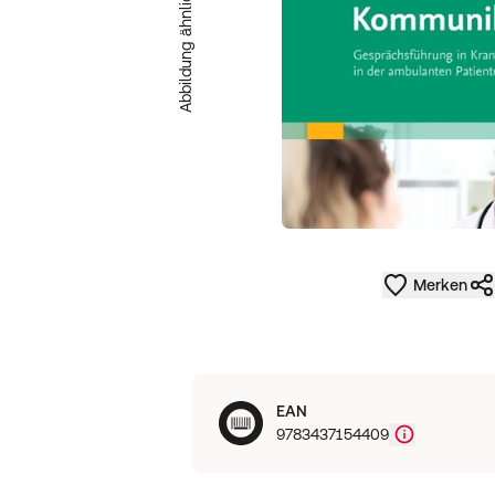
Abbildung ähnlich
Merken
EAN
9783437154409