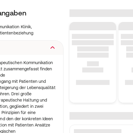
tangaben
unikation Klinik,
Patientenbeziehung
herapeutischen Kommunikation
kt zusammengefasst finden
nde
mgang mit Patienten und
Steigerung der Lebensqualität
führen. Drei große
rapeutische Haltung und
on, gegliedert in zwei
rinzipien für eine
nd den der konkreten Ideen
ion mit Patienten Ansätze
ogischen