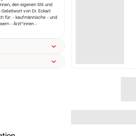
nnen, den eigenen Stil und
 Geleitwort von Dr. Eckart
ch für: - kaufmännische - und
sern - Ärzt*innen -
ommunikation Klinik,
e, Patientenbeziehung
5
tion