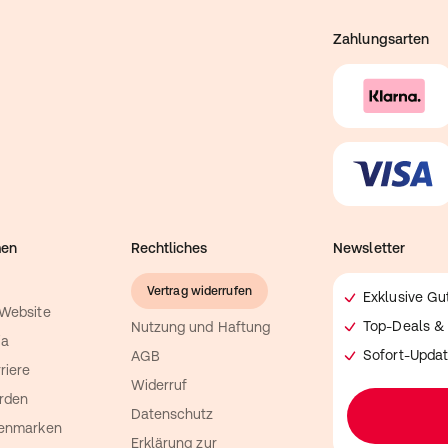
Zahlungsarten
men
Rechtliches
Newsletter
Vertrag widerrufen
Exklusive G
 Website
Top-Deals & 
Nutzung und Haftung
ia
Sofort-Updat
AGB
riere
Widerruf
rden
Datenschutz
genmarken
Erklärung zur