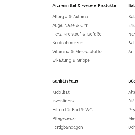
Arzneimittel & weitere Produkte
Bab
Allergie & Asthma
Bab
Auge, Nase & Ohr
Erk
Herz, Kreislauf & Gefäße
Nah
Kopfschmerzen
Bab
Vitamine & Mineralstoffe
Anf
Erkältung & Grippe
Sanitätshaus
Bü
Mobilität
Alt
Inkontinenz
Diä
Hilfen für Bad & WC
Phy
Pflegebedarf
Med
Fertigbandagen
Sch