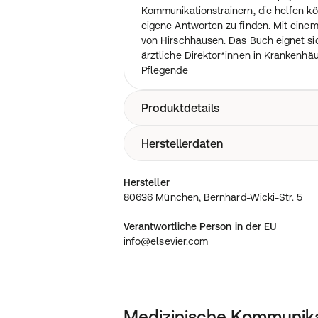
Kommunikationstrainern, die helfen kö
eigene Antworten zu finden. Mit einem
von Hirschhausen. Das Buch eignet si
ärztliche Direktor*innen in Krankenhäu
Pflegende
Produktdetails
Herstellerdaten
Kommunikation, Patientensicherheit, K
Interdisziplinäres Team, klare Prozess
80636 München, Bernhard-Wicki-Str. 
Hersteller
80636 München, Bernhard-Wicki-Str. 5
Verantwortliche Person in der EU
info@elsevier.com
Medizinische Kommunika