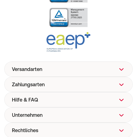
Versandarten
Zahlungsarten
Hilfe & FAQ
Unternehmen
FAQ
Hilfe
Rechtliches
Über uns
Versand