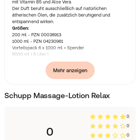
mit Vitamin B5 und Aloe Vera
Der Duft beruht ausschließlich auf natürlichen
ätherischen Ölen, die zusätzlich beruhigend und
entspannend wirken.
Größen:
200 ml - PZN 00038913
1000 ml - PZN 04230961
Vorteilspack 6 x 1000 ml + Spender
5000 ml ( 5 Liter )
Inhaltsstoffe
:
Mehr anzeigen
Aqua, Paraffinum Liquidum, Simmondsia Chinensis Seed
Oil, Propylene Glycol, Cetearyl Isononanoate, Ceteareth-
15, Glyceryl Stearate, Cetearyl Alcohol, Aloe
Schupp Massage-Lotion Relax
Barbadensis Leaf Juice Powder, Bisabolol, Tocopheryl
Acetate, Allantoin, Panthenol, Sodium Carbomer, Citric
Acid, Potassium Sorbate, Parfum, Lavandula Hybrida Oil,
Cananga Odorata Flower Oil, Amyris Balsamifera Bark
0
Oil, Pogostemon Cablin Oil, Linalool, Limonene, Benzyl
0
0
Benzoate, Benzyl Salicylate, Citronellol, Geraniol.
0