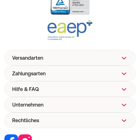
Versandarten
Zahlungsarten
Hilfe & FAQ
Unternehmen
FAQ
Hilfe
Rechtliches
Über uns
Versand
Corporate Website
Pharmakovigilanz
Retail Media
Vertrag widerrufen