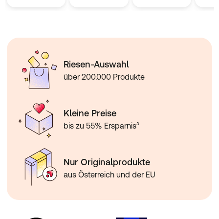
Extract, Triticum Vulgare (Wheat) Germ Extract,
Dehydroacetic Acid, Urtica Dioica (Nettle) Leaf Extract,
Tocopherol, Coleus Forskohlii Root Extract,
Gluconolactone, Helianthus Annuus (Sunflower) Seed
Oil, Scutellaria Baicalensis Root Extract, Palmitoyl
Tripeptide-1, Citric Acid, Palmitoyl Tetrapeptide-7, Acetyl
Riesen-Auswahl
Hexapeptide-1, Dextran, Calcium Gluconate
über 200.000 Produkte
Kleine Preise
bis zu 55% Ersparnis³
Nur Originalprodukte
aus Österreich und der EU