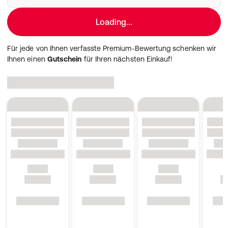
Hexapeptide-1, Dextran, Calcium Gluconate.
Brown:
Loading...
Aqua (Water, Eau), Glycerin, Stearic Acid, Polyglyceryl-3
Diisostearate, CI 77891 (Titanium Dioxide), CI 77499 (Iron
Für jede von Ihnen verfasste Premium-Bewertung schenken wir
Oxides), Copernicia Cerifera Cera (Copernicia Cerifera
Ihnen einen
Gutschein
für Ihren nächsten Einkauf!
(Carnauba) Wax, Cire de Carnauba), Euphorbia Cerifera
Cera (Euphorbia Cerifera (Candelilla) Wax, Cire de
Candelilla), Myrica Cerifera (Bayberry) Fruit Extract,
Glyceryl Stearate, Cetearyl Alcohol, C12-15 Alkyl
Benzoate, CI 77491 (Iron Oxides), Argania Spinosa Kernel
Oil, CI 77492 (Iron Oxides), Glyceryl Caprylate, Pentylene
Glycol, Acacia Senegal Gum, Xanthan Gum, Potassium
Hydroxide, Propanediol, Magnolia Officinalis Bark
Extract, Alcohol Denat., Lecithin, Amaranthus Caudatus
Seed Extract, Sorbitan Laurate, Sodium Phytate, C18-36
Acid Glycol Ester, C18-36 Acid Triglyceride, Benzyl
Alcohol, Lactic Acid, Maltodextrin, Sodium Benzoate,
Aesculus Hippocastanum (Horse Chestnut) Bark Extract,
Hamamelis Virginiana (Witch Hazel) Leaf Extract,
Arginine, Hypericum Perforatum Extract, Pyrus Malus
(Apple) Fruit Extract, Glycine Soja (Soybean) Germ