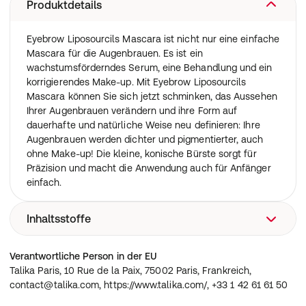
Produktdetails
Eyebrow Liposourcils Mascara ist nicht nur eine einfache
Mascara für die Augenbrauen. Es ist ein
wachstumsförderndes Serum, eine Behandlung und ein
korrigierendes Make-up. Mit Eyebrow Liposourcils
Mascara können Sie sich jetzt schminken, das Aussehen
Ihrer Augenbrauen verändern und ihre Form auf
dauerhafte und natürliche Weise neu definieren: Ihre
Augenbrauen werden dichter und pigmentierter, auch
ohne Make-up! Die kleine, konische Bürste sorgt für
Präzision und macht die Anwendung auch für Anfänger
einfach.
Inhaltsstoffe
Chestnut:
Verantwortliche Person in der EU
Aqua (Water, Eau), Glycerin, CI 77891 (Titanium Dioxide),
Talika Paris, 10 Rue de la Paix, 75002 Paris, Frankreich,
Stearic Acid, Polyglyceryl-3 Diisostearate, Copernicia
contact@talika.com, https://www.talika.com/, +33 1 42 61 61 50
Cerifera Cera (Copernicia Cerifera (Carnauba) Wax, Cire