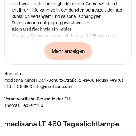
nachweislich für einen glücklicheren Gemütszustand.
Mit ihrer Hilfe kann so in der dunklen Jahreszeit der Tag
künstlich verlängert und saisonal abhängigen
Depressionen entgegen gewirkt werden.
Klein und flach wie ein Tablet
Die neue Medisana Tageslichtlampe LT 460 ist klein,
flach und vor allem leicht wie ein Tablet. Damit ist sie
nicht nur ideal für die Anwendung und zum Verstauen zu
Mehr anzeigen
Hause, sondern bietet auch unterwegs den
größtmöglichen Komfort und volle Leistung.
Gleichmäßige Lichtverteilung durch LED-Technologie
Hersteller
Aufgrund ihrer LED-Technologie sorgt die neue Medisana
medisana GmbH Carl-Schurz-Straße. 2 41460 Neuss +49 (0)
Tageslichtlampe LT 460 durch zwei individuell wählbare
2131 - 36 68 0 info@medisana.com
Intensitätsstufen für eine besonders gleichmäßige
Lichtverteilung. Sie ermöglicht eine Lichtintensität bis
Verantwortliche Person in der EU
10.000 Lux.
Thomas Teckentrup
Technische Daten
medisana LT 460 Tageslichtlampe
Größe: ca. 26 x 15 x 1,7 cm
Gewicht: ca. 0,5 kg