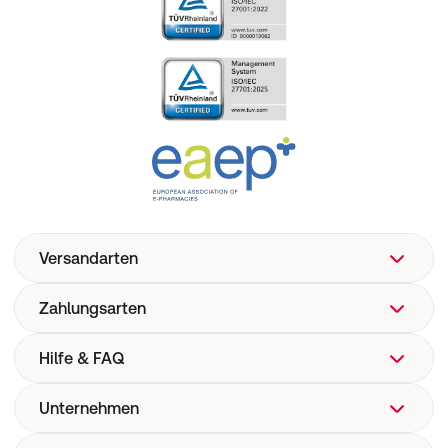
Versandarten
Zahlungsarten
Hilfe & FAQ
Unternehmen
FAQ
Hilfe