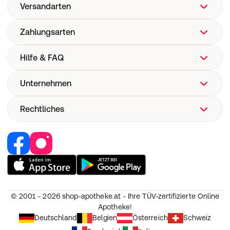
Versandarten
Zahlungsarten
Hilfe & FAQ
Unternehmen
FAQ
Hilfe
Rechtliches
Über uns
Versand
Corporate Website
Pharmakovigilanz
Retail Media
Vertrag widerrufen
Medizinproduktesicherheit
Jobs & Karriere
Nutzung und Haftung
Partner werden
AGB
Unsere Eigenmarken
Widerruf
© 2001 - 2026
shop-apotheke.at - Ihre TÜV-zertifizierte Online
Datenschutz
Apotheke!
Erklärung zur Barrierefreiheit
Deutschland
Belgien
Österreich
Schweiz