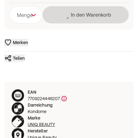
Lädt
In den Warenkorb
Menge
Merken
Teilen
EAN
7709224446207
Darreichung
Kondome
Marke
UNIQ BEAUTY
Hersteller
Unique Beauty