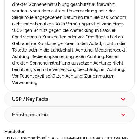
direkter Sonneneinstrahlung geschützt aufbewahrt
werden. Nach dem auf der Umverpackung oder der
Siegelfolie angegebenen Datum sollten Sie das Kondom
nicht mehr benutzen. Kein Verhütungsmittel kann einen
100%igen Schutz gegen die Ansteckung mit sexuell
übertragbaren Krankheiten oder vor Empfängnis bieten.
Gebrauchte Kondome gehören in den Abfall, nicht in die
Toilette oder in die Landschaft. Achtung: Medizinprodukt
Achtung: Bedienungsanleitung lesen Achtung: Keiner
direkten Sonneneinstrahlung aussetzen Achtung: Nicht
benutzen, wenn die Verpackung beschädigt ist Achtung:
Vor Feuchtigkeit schützen Achtung: Zur einmaligen
Verwendung
USP / Key Facts
Herstellerdaten
Highlights Frauenkondome mit Spitzenstrumpfband
Aroma:
Nicht aromatisiert Produktinformation
Uniq Lady sind besonders widerstan
UNIQUE International S.A.S. (CO-MF-000018348), Cra
Hersteller
19A No. 196-23 Bogotá, Kolumbien
UNIQUE International S.A.S. (CO-MF-000018348), Cra 19A No.